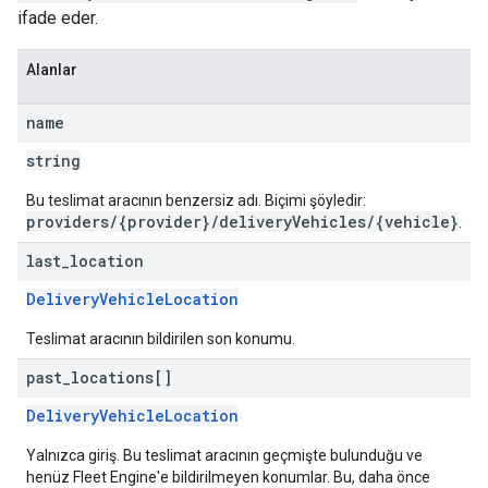
ifade eder.
Alanlar
name
string
Bu teslimat aracının benzersiz adı. Biçimi şöyledir:
providers/{provider}/deliveryVehicles/{vehicle}
.
last
_
location
DeliveryVehicleLocation
Teslimat aracının bildirilen son konumu.
past
_
locations[]
DeliveryVehicleLocation
Yalnızca giriş. Bu teslimat aracının geçmişte bulunduğu ve
henüz Fleet Engine'e bildirilmeyen konumlar. Bu, daha önce