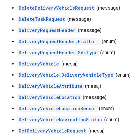
DeleteDeliveryVehicleRequest
(message)
DeleteTaskRequest
(message)
DeliveryRequestHeader
(message)
DeliveryRequestHeader.Platform
(enum)
DeliveryRequestHeader.SdkType
(enum)
DeliveryVehicle
(mesaj)
DeliveryVehicle.DeliveryVehicleType
(enum)
DeliveryVehicleAttribute
(mesaj)
DeliveryVehicleLocation
(message)
DeliveryVehicleLocationSensor
(enum)
DeliveryVehicleNavigationStatus
(enum)
GetDeliveryVehicleRequest
(mesaj)