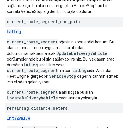
Aracı'nın mevcut rotasıyla ilgili en iyi bilgilere sahip olmasını
sağlamak için bu alanı en son geçilen VehicleStop'tan bir
sonraki VehicleStop'a giden bir rotayla doldurur.
current
_
route
_
segment
_
end
_
point
LatLng
current_route_segment
öğesinin sona erdiği konum. Bu
alan şu anda sürücü uygulaması tarafından
UpdateDeliveryVehicle
doldurulmamaktadır ancak
görüşmelerinde bu bilgiyi sağlayabilirsiniz. Bu, yaklaşan araç
LatLng
durağına
uzaklıkta veya
current_route_segment
LatLng
'nın son
'sıdır. Ardından
VehicleStop
Fleet Engine, gerçek bir
değerini tahmin etmek
için elinden geleni yapar.
current_route_segment
alanı boşsa bu alan,
UpdateDeliveryVehicle
çağrılarında yoksayılır.
remaining
_
distance
_
meters
Int32Value