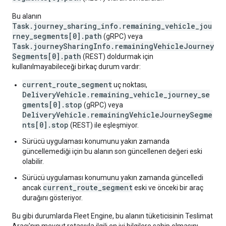
Bu alanın
Task.journey_sharing_info.remaining_vehicle_jou
rney_segments[0].path
(gRPC) veya
Task.journeySharingInfo.remainingVehicleJourney
Segments[0].path
(REST) doldurmak için
kullanılmayabileceği birkaç durum vardır:
current_route_segment
uç noktası,
DeliveryVehicle.remaining_vehicle_journey_se
gments[0].stop
(gRPC) veya
DeliveryVehicle.remainingVehicleJourneySegme
nts[0].stop
(REST) ile eşleşmiyor.
Sürücü uygulaması konumunu yakın zamanda
güncellemediği için bu alanın son güncellenen değeri eski
olabilir.
Sürücü uygulaması konumunu yakın zamanda güncelledi
current_route_segment
ancak
eski ve önceki bir araç
durağını gösteriyor.
Bu gibi durumlarda Fleet Engine, bu alanın tüketicisinin Teslimat