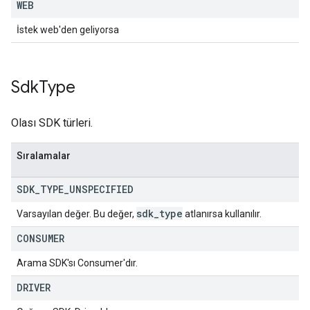
WEB
İstek web'den geliyorsa
Sdk
Type
Olası SDK türleri.
Sıralamalar
SDK
_
TYPE
_
UNSPECIFIED
sdk
_
type
Varsayılan değer. Bu değer,
atlanırsa kullanılır.
CONSUMER
Arama SDK'sı Consumer'dır.
DRIVER