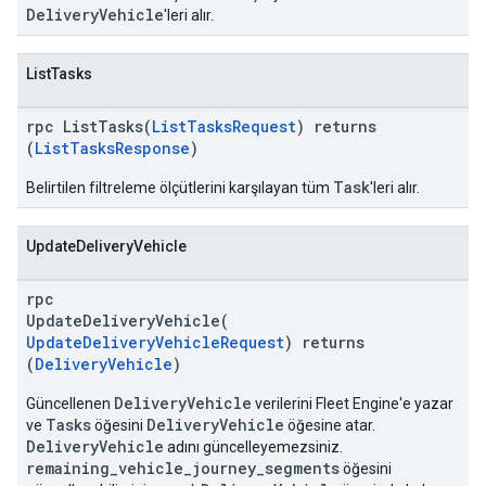
DeliveryVehicle
'leri alır.
ListTasks
rpc ListTasks(
ListTasksRequest
) returns
(
ListTasksResponse
)
Task
Belirtilen filtreleme ölçütlerini karşılayan tüm
'leri alır.
UpdateDeliveryVehicle
rpc
UpdateDeliveryVehicle(
UpdateDeliveryVehicleRequest
) returns
(
DeliveryVehicle
)
DeliveryVehicle
Güncellenen
verilerini Fleet Engine'e yazar
Tasks
DeliveryVehicle
ve
öğesini
öğesine atar.
DeliveryVehicle
adını güncelleyemezsiniz.
remaining_vehicle_journey_segments
öğesini