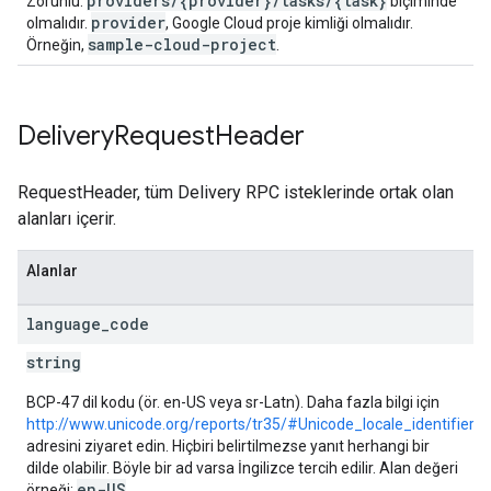
providers/{provider}/tasks/{task}
Zorunlu.
biçiminde
provider
olmalıdır.
, Google Cloud proje kimliği olmalıdır.
sample-cloud-project
Örneğin,
.
Delivery
Request
Header
RequestHeader, tüm Delivery RPC isteklerinde ortak olan
alanları içerir.
Alanlar
language
_
code
string
BCP-47 dil kodu (ör. en-US veya sr-Latn). Daha fazla bilgi için
http://www.unicode.org/reports/tr35/#Unicode_locale_identifier
adresini ziyaret edin. Hiçbiri belirtilmezse yanıt herhangi bir
dilde olabilir. Böyle bir ad varsa İngilizce tercih edilir. Alan değeri
en-US
örneği:
.