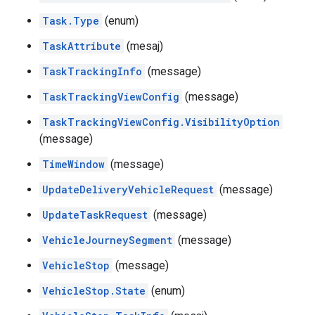
Task.Type
(enum)
TaskAttribute
(mesaj)
TaskTrackingInfo
(message)
TaskTrackingViewConfig
(message)
TaskTrackingViewConfig.VisibilityOption
(message)
TimeWindow
(message)
UpdateDeliveryVehicleRequest
(message)
UpdateTaskRequest
(message)
VehicleJourneySegment
(message)
VehicleStop
(message)
VehicleStop.State
(enum)