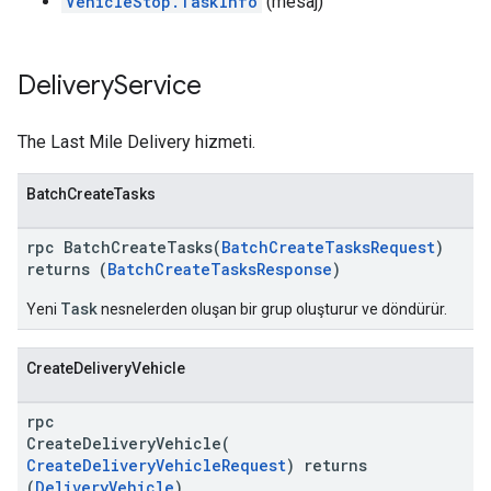
VehicleStop.TaskInfo
(mesaj)
Delivery
Service
The Last Mile Delivery hizmeti.
BatchCreateTasks
rpc BatchCreateTasks(
BatchCreateTasksRequest
)
returns (
BatchCreateTasksResponse
)
Task
Yeni
nesnelerden oluşan bir grup oluşturur ve döndürür.
CreateDeliveryVehicle
rpc
CreateDeliveryVehicle(
CreateDeliveryVehicleRequest
) returns
(
DeliveryVehicle
)