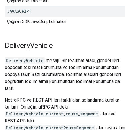
Çağıran SDK, Driver'dır.
JAVASCRIPT
Çağıran SDK JavaScript olmalıdır.
Delivery
Vehicle
DeliveryVehicle
mesajı. Bir teslimat aracı, gönderileri
depodan teslimat konumuna ve teslim alma konumundan
depoya taşır. Bazı durumlarda, teslimat araçları gönderileri
doğrudan teslim alma konumundan teslimat konumuna da
taşır.
Not: gRPC ve REST API'leri farklı alan adlandırma kuralları
kullanır. Örneğin, gRPC API'deki
DeliveryVehicle.current_route_segment
alanı ve
REST API'deki
DeliveryVehicle.currentRouteSegment
alanı aynı alanı