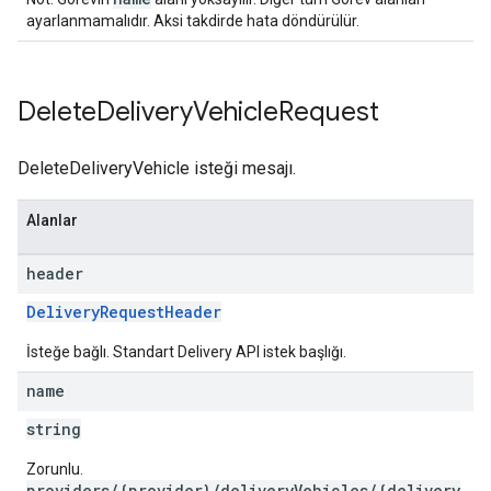
ayarlanmamalıdır. Aksi takdirde hata döndürülür.
Delete
Delivery
Vehicle
Request
DeleteDeliveryVehicle isteği mesajı.
Alanlar
header
DeliveryRequestHeader
İsteğe bağlı. Standart Delivery API istek başlığı.
name
string
Zorunlu.
providers/{provider}/deliveryVehicles/{delivery