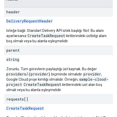
header
DeliveryRequestHeader
İsteğe bağlı. Standart Delivery API istek başlığı. Not: Bu alanı
CreateTaskRequest
ayarlarsanız
iletilerindeki üstbilgi alanı
boş olmalı veya bu alanla eşleşmelidir.
parent
string
Zorunlu. Tüm görevlerin paylaştığı üst kaynak. Bu değer
providers/{provider}
provider
biçiminde olmalıdır.
,
sample-cloud-
Google Cloud proje kimliği olmalıdır. Örneğin,
project
CreateTaskRequest
.
iletilerindeki üst alan boş
olmalı veya bu alanla eşleşmelidir.
requests[]
CreateTaskRequest