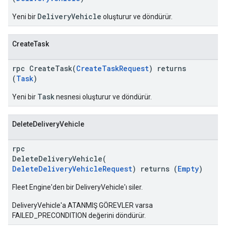
DeliveryVehicle
Yeni bir
oluşturur ve döndürür.
CreateTask
rpc CreateTask(
CreateTaskRequest
) returns
(
Task
)
Task
Yeni bir
nesnesi oluşturur ve döndürür.
DeleteDeliveryVehicle
rpc
DeleteDeliveryVehicle(
DeleteDeliveryVehicleRequest
) returns (
Empty
)
Fleet Engine'den bir DeliveryVehicle'ı siler.
DeliveryVehicle'a ATANMIŞ GÖREVLER varsa
FAILED_PRECONDITION değerini döndürür.