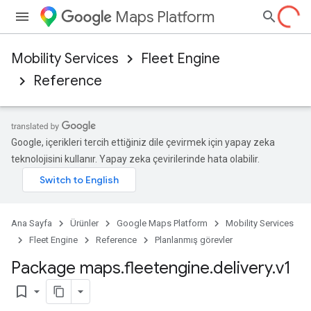
Maps Platform
Mobility Services
Fleet Engine
Reference
Google, içerikleri tercih ettiğiniz dile çevirmek için yapay zeka
teknolojisini kullanır. Yapay zeka çevirilerinde hata olabilir.
Ana Sayfa
Ürünler
Google Maps Platform
Mobility Services
Fleet Engine
Reference
Planlanmış görevler
Package maps
.
fleetengine
.
delivery
.
v1
bookmark_border