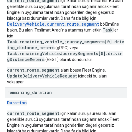
current_route_segment
için kalan sürüş mesafesi. Bu alan
genellikle sürücü uygulaması tarafından sağlanır ancak Fleet
Engine'in uygulama tarafından gönderilen değeri geçersiz
kılacağı bazı durumlar vardır. Daha fazla bilgi için
DeliveryVehicle.current_route_segment
bölümüne
Task
bakın. Bu alan, Teslimat Aracı'na atanmış tüm etkin
'ler
için
Task.remaining_vehicle_journey_segments[0].driv
ing_distance_meters
(gRPC) veya
Task.remainingVehicleJourneySegments[0].drivin
gDistanceMeters
(REST) olarak döndürülür.
current_route_segment
alanı boşsa Fleet Engine,
UpdateDeliveryVehicleRequest
içindeki bu alanı
yoksayar.
remaining
_
duration
Duration
current_route_segment
için kalan sürüş süresi. Bu alan
genellikle sürücü uygulaması tarafından sağlanır ancak Fleet
Engine'in uygulama tarafından gönderilen değeri geçersiz
kılacağı bazı durumlar vardır. Daha fazla bilgi için