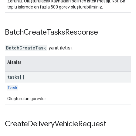
Zorunlu. Oluşturulacak kaynakları belirten istek mesajı. Not: Bir
toplu işlemde en fazla 500 görev oluşturabilirsiniz.
Batch
Create
Tasks
Response
BatchCreateTask
yanıt iletisi.
Alanlar
tasks[]
Task
Oluşturulan görevler
Create
Delivery
Vehicle
Request