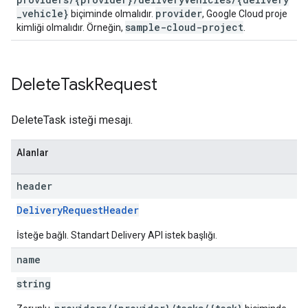
_vehicle}
provider
biçiminde olmalıdır.
, Google Cloud proje
sample-cloud-project
kimliği olmalıdır. Örneğin,
.
Delete
Task
Request
DeleteTask isteği mesajı.
Alanlar
header
DeliveryRequestHeader
İsteğe bağlı. Standart Delivery API istek başlığı.
name
string