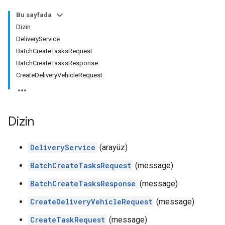
Bu sayfada
Dizin
DeliveryService
BatchCreateTasksRequest
BatchCreateTasksResponse
CreateDeliveryVehicleRequest
Dizin
DeliveryService
(arayüz)
BatchCreateTasksRequest
(message)
BatchCreateTasksResponse
(message)
CreateDeliveryVehicleRequest
(message)
CreateTaskRequest
(message)