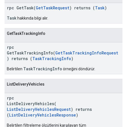
rpc GetTask(
GetTaskRequest
) returns (
Task
)
Task
hakkında bilgi alır.
GetTaskTrackingInfo
rpc
GetTaskTrackingInfo(
GetTaskTrackingInfoRequest
) returns (
TaskTrackingInfo
)
TaskTrackingInfo
Belirtilen
örneğini döndürür.
ListDeliveryVehicles
rpc
ListDeliveryVehicles(
ListDeliveryVehiclesRequest
) returns
(
ListDeliveryVehiclesResponse
)
Belirtilen filtreleme ölçütlerini karşılayan tüm