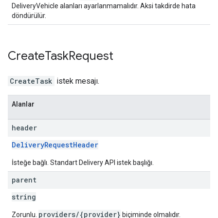
DeliveryVehicle alanları ayarlanmamalıdır. Aksi takdirde hata
döndürülür.
Create
Task
Request
CreateTask
istek mesajı.
Alanlar
header
DeliveryRequestHeader
İsteğe bağlı. Standart Delivery API istek başlığı.
parent
string
providers/{provider}
Zorunlu.
biçiminde olmalıdır.