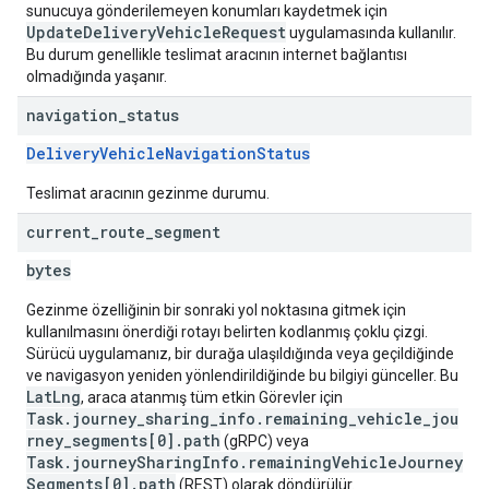
sunucuya gönderilemeyen konumları kaydetmek için
UpdateDeliveryVehicleRequest
uygulamasında kullanılır.
Bu durum genellikle teslimat aracının internet bağlantısı
olmadığında yaşanır.
navigation
_
status
DeliveryVehicleNavigationStatus
Teslimat aracının gezinme durumu.
current
_
route
_
segment
bytes
Gezinme özelliğinin bir sonraki yol noktasına gitmek için
kullanılmasını önerdiği rotayı belirten kodlanmış çoklu çizgi.
Sürücü uygulamanız, bir durağa ulaşıldığında veya geçildiğinde
ve navigasyon yeniden yönlendirildiğinde bu bilgiyi günceller. Bu
LatLng
, araca atanmış tüm etkin Görevler için
Task.journey_sharing_info.remaining_vehicle_jou
rney_segments[0].path
(gRPC) veya
Task.journeySharingInfo.remainingVehicleJourney
Segments[0].path
(REST) olarak döndürülür.