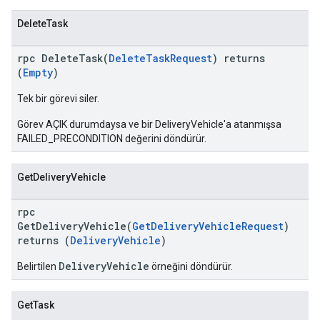
DeleteTask
rpc DeleteTask(
DeleteTaskRequest
) returns
(
Empty
)
Tek bir görevi siler.
Görev AÇIK durumdaysa ve bir DeliveryVehicle'a atanmışsa
FAILED_PRECONDITION değerini döndürür.
GetDeliveryVehicle
rpc
GetDeliveryVehicle(
GetDeliveryVehicleRequest
)
returns (
DeliveryVehicle
)
DeliveryVehicle
Belirtilen
örneğini döndürür.
GetTask