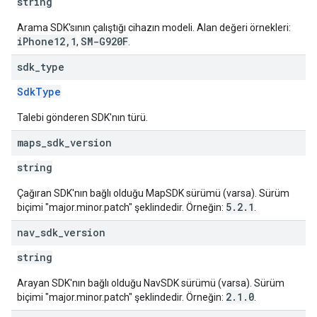
string
Arama SDK'sının çalıştığı cihazın modeli. Alan değeri örnekleri:
iPhone12,1
SM-G920F
,
.
sdk
_
type
SdkType
Talebi gönderen SDK'nın türü.
maps
_
sdk
_
version
string
Çağıran SDK'nın bağlı olduğu MapSDK sürümü (varsa). Sürüm
5.2.1
biçimi "major.minor.patch" şeklindedir. Örneğin:
.
nav
_
sdk
_
version
string
Arayan SDK'nın bağlı olduğu NavSDK sürümü (varsa). Sürüm
2.1.0
biçimi "major.minor.patch" şeklindedir. Örneğin:
.