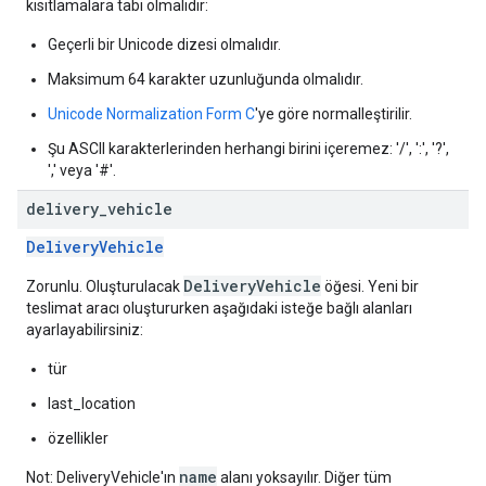
kısıtlamalara tabi olmalıdır:
Geçerli bir Unicode dizesi olmalıdır.
Maksimum 64 karakter uzunluğunda olmalıdır.
Unicode Normalization Form C
'ye göre normalleştirilir.
Şu ASCII karakterlerinden herhangi birini içeremez: '/', ':', '?',
',' veya '#'.
delivery
_
vehicle
DeliveryVehicle
DeliveryVehicle
Zorunlu. Oluşturulacak
öğesi. Yeni bir
teslimat aracı oluştururken aşağıdaki isteğe bağlı alanları
ayarlayabilirsiniz:
tür
last_location
özellikler
name
Not: DeliveryVehicle'ın
alanı yoksayılır. Diğer tüm