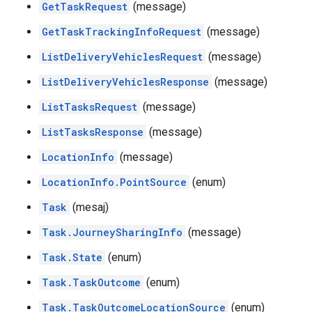
GetTaskRequest
(message)
GetTaskTrackingInfoRequest
(message)
ListDeliveryVehiclesRequest
(message)
ListDeliveryVehiclesResponse
(message)
ListTasksRequest
(message)
ListTasksResponse
(message)
LocationInfo
(message)
LocationInfo.PointSource
(enum)
Task
(mesaj)
Task.JourneySharingInfo
(message)
Task.State
(enum)
Task.TaskOutcome
(enum)
Task.TaskOutcomeLocationSource
(enum)