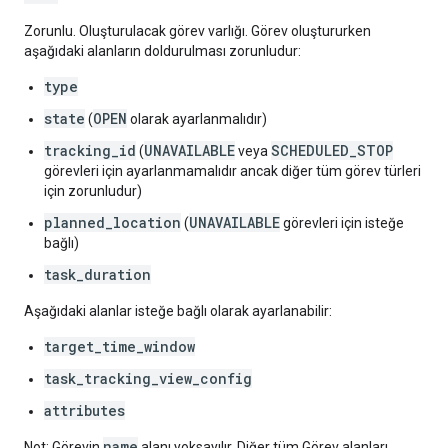
Zorunlu. Oluşturulacak görev varlığı. Görev oluştururken
aşağıdaki alanların doldurulması zorunludur:
type
state
OPEN
(
olarak ayarlanmalıdır)
tracking_id
UNAVAILABLE
SCHEDULED_STOP
(
veya
görevleri için ayarlanmamalıdır ancak diğer tüm görev türleri
için zorunludur)
planned_location
UNAVAILABLE
(
görevleri için isteğe
bağlı)
task_duration
Aşağıdaki alanlar isteğe bağlı olarak ayarlanabilir:
target_time_window
task_tracking_view_config
attributes
name
Not: Görevin
alanı yoksayılır. Diğer tüm Görev alanları