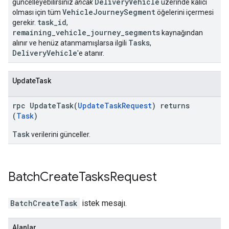
DeliveryVehicle
güncelleyebilirsiniz
ancak
üzerinde kalıcı
VehicleJourneySegment
olması için tüm
öğelerini içermesi
task_id
gerekir.
,
remaining_vehicle_journey_segments
kaynağından
Tasks
alınır ve henüz atanmamışlarsa ilgili
,
DeliveryVehicle
'e atanır.
UpdateTask
rpc UpdateTask(
UpdateTaskRequest
) returns
(
Task
)
Task
verilerini günceller.
Batch
Create
Tasks
Request
BatchCreateTask
istek mesajı.
Alanlar