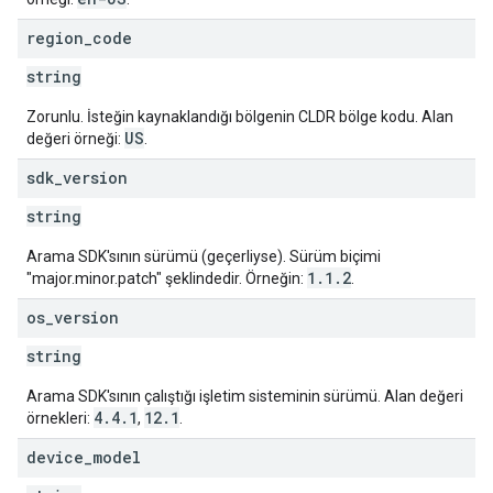
region
_
code
string
Zorunlu. İsteğin kaynaklandığı bölgenin CLDR bölge kodu. Alan
US
değeri örneği:
.
sdk
_
version
string
Arama SDK'sının sürümü (geçerliyse). Sürüm biçimi
1.1.2
"major.minor.patch" şeklindedir. Örneğin:
.
os
_
version
string
Arama SDK'sının çalıştığı işletim sisteminin sürümü. Alan değeri
4.4.1
12.1
örnekleri:
,
.
device
_
model