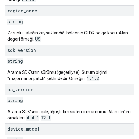
region
_
code
string
Zorunlu. İsteğin kaynaklandığı bölgenin CLDR bölge kodu. Alan
US
değeri örneği:
.
sdk
_
version
string
Arama SDK'sının sürümü (geçerliyse). Sürüm biçimi
1.1.2
"major.minor.patch" şeklindedir. Örneğin:
.
os
_
version
string
Arama SDK'sının çalıştığı işletim sisteminin sürümü. Alan değeri
4.4.1
12.1
örnekleri:
,
.
device
_
model