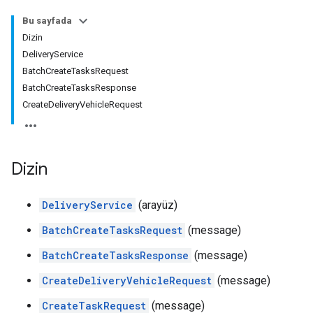
Bu sayfada
Dizin
DeliveryService
BatchCreateTasksRequest
BatchCreateTasksResponse
CreateDeliveryVehicleRequest
Dizin
DeliveryService
(arayüz)
BatchCreateTasksRequest
(message)
BatchCreateTasksResponse
(message)
CreateDeliveryVehicleRequest
(message)
CreateTaskRequest
(message)