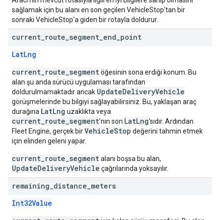
Aracı'nın mevcut rotasıyla ilgili en iyi bilgilere sahip olmasını
sağlamak için bu alanı en son geçilen VehicleStop'tan bir
sonraki VehicleStop'a giden bir rotayla doldurur.
current
_
route
_
segment
_
end
_
point
LatLng
current_route_segment
öğesinin sona erdiği konum. Bu
alan şu anda sürücü uygulaması tarafından
UpdateDeliveryVehicle
doldurulmamaktadır ancak
görüşmelerinde bu bilgiyi sağlayabilirsiniz. Bu, yaklaşan araç
LatLng
durağına
uzaklıkta veya
current_route_segment
LatLng
'nın son
'sıdır. Ardından
VehicleStop
Fleet Engine, gerçek bir
değerini tahmin etmek
için elinden geleni yapar.
current_route_segment
alanı boşsa bu alan,
UpdateDeliveryVehicle
çağrılarında yoksayılır.
remaining
_
distance
_
meters
Int32Value