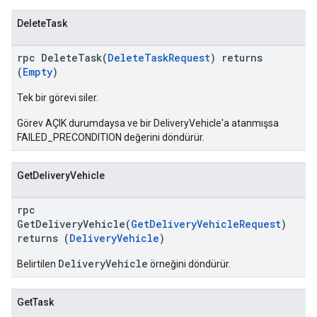
DeleteTask
rpc DeleteTask(
DeleteTaskRequest
) returns
(
Empty
)
Tek bir görevi siler.
Görev AÇIK durumdaysa ve bir DeliveryVehicle'a atanmışsa
FAILED_PRECONDITION değerini döndürür.
GetDeliveryVehicle
rpc
GetDeliveryVehicle(
GetDeliveryVehicleRequest
)
returns (
DeliveryVehicle
)
DeliveryVehicle
Belirtilen
örneğini döndürür.
GetTask