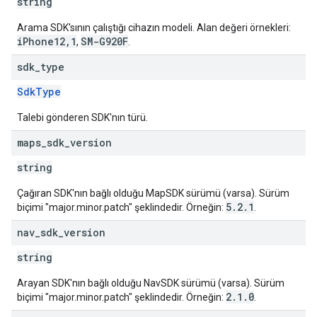
string
Arama SDK'sının çalıştığı cihazın modeli. Alan değeri örnekleri:
iPhone12,1
SM-G920F
,
.
sdk
_
type
SdkType
Talebi gönderen SDK'nın türü.
maps
_
sdk
_
version
string
Çağıran SDK'nın bağlı olduğu MapSDK sürümü (varsa). Sürüm
5.2.1
biçimi "major.minor.patch" şeklindedir. Örneğin:
.
nav
_
sdk
_
version
string
Arayan SDK'nın bağlı olduğu NavSDK sürümü (varsa). Sürüm
2.1.0
biçimi "major.minor.patch" şeklindedir. Örneğin:
.