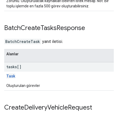
Zorunlu. Oluşturulacak kaynakları belirten istek mesajı. Not: Bir
toplu işlemde en fazla 500 görev oluşturabilirsiniz.
Batch
Create
Tasks
Response
BatchCreateTask
yanıt iletisi.
Alanlar
tasks[]
Task
Oluşturulan görevler
Create
Delivery
Vehicle
Request