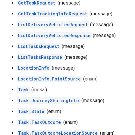
GetTaskRequest
(message)
GetTaskTrackingInfoRequest
(message)
ListDeliveryVehiclesRequest
(message)
ListDeliveryVehiclesResponse
(message)
ListTasksRequest
(message)
ListTasksResponse
(message)
LocationInfo
(message)
LocationInfo.PointSource
(enum)
Task
(mesaj)
Task.JourneySharingInfo
(message)
Task.State
(enum)
Task.TaskOutcome
(enum)
Task.TaskOutcomeLocationSource
(enum)