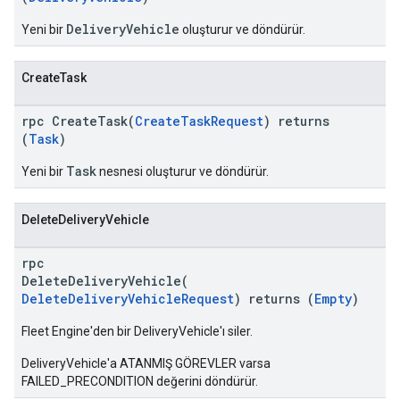
DeliveryVehicle
Yeni bir
oluşturur ve döndürür.
CreateTask
rpc CreateTask(
CreateTaskRequest
) returns
(
Task
)
Task
Yeni bir
nesnesi oluşturur ve döndürür.
DeleteDeliveryVehicle
rpc
DeleteDeliveryVehicle(
DeleteDeliveryVehicleRequest
) returns (
Empty
)
Fleet Engine'den bir DeliveryVehicle'ı siler.
DeliveryVehicle'a ATANMIŞ GÖREVLER varsa
FAILED_PRECONDITION değerini döndürür.