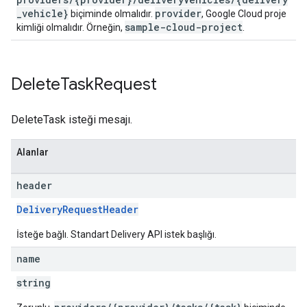
_vehicle}
provider
biçiminde olmalıdır.
, Google Cloud proje
sample-cloud-project
kimliği olmalıdır. Örneğin,
.
Delete
Task
Request
DeleteTask isteği mesajı.
Alanlar
header
DeliveryRequestHeader
İsteğe bağlı. Standart Delivery API istek başlığı.
name
string