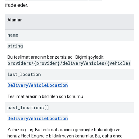
ifade eder.
Alanlar
name
string
Bu teslimat aracının benzersiz adı. Biçimi şöyledir:
providers/{provider}/deliveryVehicles/{vehicle}
.
last
_
location
DeliveryVehicleLocation
Teslimat aracının bildirilen son konumu.
past
_
locations[]
DeliveryVehicleLocation
Yalnızca giriş. Bu teslimat aracının geçmişte bulunduğu ve
henüz Fleet Engine'e bildirilmeyen konumlar. Bu, daha önce