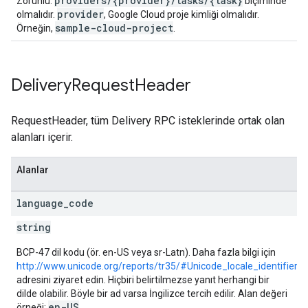
providers/{provider}/tasks/{task}
Zorunlu.
biçiminde
provider
olmalıdır.
, Google Cloud proje kimliği olmalıdır.
sample-cloud-project
Örneğin,
.
Delivery
Request
Header
RequestHeader, tüm Delivery RPC isteklerinde ortak olan
alanları içerir.
Alanlar
language
_
code
string
BCP-47 dil kodu (ör. en-US veya sr-Latn). Daha fazla bilgi için
http://www.unicode.org/reports/tr35/#Unicode_locale_identifier
adresini ziyaret edin. Hiçbiri belirtilmezse yanıt herhangi bir
dilde olabilir. Böyle bir ad varsa İngilizce tercih edilir. Alan değeri
en-US
örneği:
.