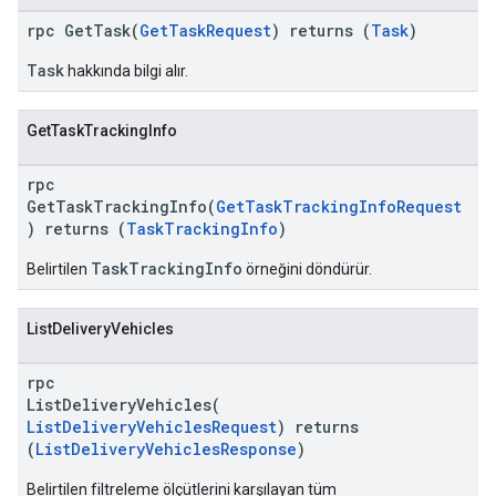
rpc GetTask(
GetTaskRequest
) returns (
Task
)
Task
hakkında bilgi alır.
GetTaskTrackingInfo
rpc
GetTaskTrackingInfo(
GetTaskTrackingInfoRequest
) returns (
TaskTrackingInfo
)
TaskTrackingInfo
Belirtilen
örneğini döndürür.
ListDeliveryVehicles
rpc
ListDeliveryVehicles(
ListDeliveryVehiclesRequest
) returns
(
ListDeliveryVehiclesResponse
)
Belirtilen filtreleme ölçütlerini karşılayan tüm