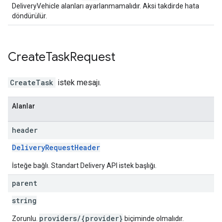
DeliveryVehicle alanları ayarlanmamalıdır. Aksi takdirde hata
döndürülür.
Create
Task
Request
CreateTask
istek mesajı.
Alanlar
header
DeliveryRequestHeader
İsteğe bağlı. Standart Delivery API istek başlığı.
parent
string
providers/{provider}
Zorunlu.
biçiminde olmalıdır.