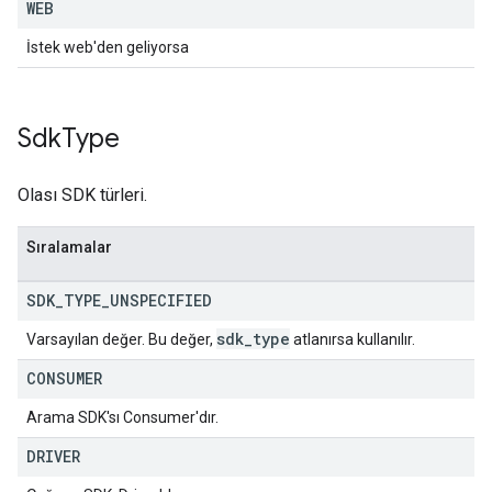
WEB
İstek web'den geliyorsa
Sdk
Type
Olası SDK türleri.
Sıralamalar
SDK
_
TYPE
_
UNSPECIFIED
sdk
_
type
Varsayılan değer. Bu değer,
atlanırsa kullanılır.
CONSUMER
Arama SDK'sı Consumer'dır.
DRIVER