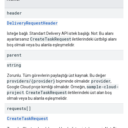
header
DeliveryRequestHeader
İsteğe bağlı. Standart Delivery API istek başlığı. Not: Bu alanı
CreateTaskRequest
ayarlarsanız
iletilerindeki üstbilgi alanı
boş olmalı veya bu alanla eşleşmelidir.
parent
string
Zorunlu. Tüm görevlerin paylaştığı üst kaynak. Bu değer
providers/{provider}
provider
biçiminde olmalıdır.
,
sample-cloud-
Google Cloud proje kimliği olmalıdır. Örneğin,
project
CreateTaskRequest
.
iletilerindeki üst alan boş
olmalı veya bu alanla eşleşmelidir.
requests[]
CreateTaskRequest