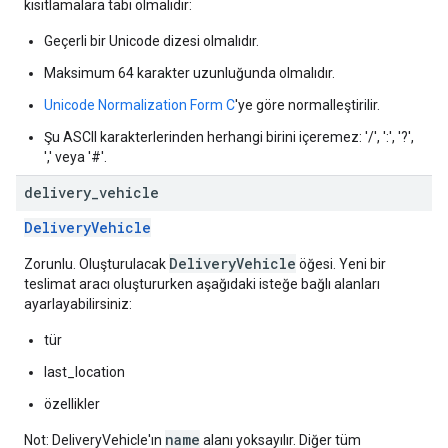
kısıtlamalara tabi olmalıdır:
Geçerli bir Unicode dizesi olmalıdır.
Maksimum 64 karakter uzunluğunda olmalıdır.
Unicode Normalization Form C
'ye göre normalleştirilir.
Şu ASCII karakterlerinden herhangi birini içeremez: '/', ':', '?',
',' veya '#'.
delivery
_
vehicle
DeliveryVehicle
DeliveryVehicle
Zorunlu. Oluşturulacak
öğesi. Yeni bir
teslimat aracı oluştururken aşağıdaki isteğe bağlı alanları
ayarlayabilirsiniz:
tür
last_location
özellikler
name
Not: DeliveryVehicle'ın
alanı yoksayılır. Diğer tüm