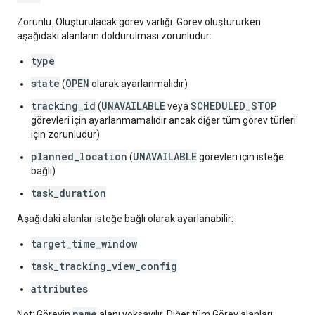
Zorunlu. Oluşturulacak görev varlığı. Görev oluştururken
aşağıdaki alanların doldurulması zorunludur:
type
state
OPEN
(
olarak ayarlanmalıdır)
tracking_id
UNAVAILABLE
SCHEDULED_STOP
(
veya
görevleri için ayarlanmamalıdır ancak diğer tüm görev türleri
için zorunludur)
planned_location
UNAVAILABLE
(
görevleri için isteğe
bağlı)
task_duration
Aşağıdaki alanlar isteğe bağlı olarak ayarlanabilir:
target_time_window
task_tracking_view_config
attributes
name
Not: Görevin
alanı yoksayılır. Diğer tüm Görev alanları