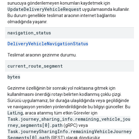
sunucuya gönderilemeyen konumları kaydetmek için
UpdateDeliveryVehicleRequest
uygulamasında kullanılır.
Bu durum genellikle teslimat aracının internet bağlantısı
olmadığında yaşanır.
navigation
_
status
DeliveryVehicleNavigationStatus
Teslimat aracının gezinme durumu.
current
_
route
_
segment
bytes
Gezinme özelliğinin bir sonraki yol noktasına gitmek için
kullanılmasını önerdiği rotayı belirten kodlanmış çoklu çizgi.
Sürücü uygulamanız, bir durağa ulaşıldığında veya geçildiğinde
ve navigasyon yeniden yönlendirildiğinde bu bilgiyi günceller. Bu
LatLng
, araca atanmış tüm etkin Görevler için
Task.journey_sharing_info.remaining_vehicle_jou
rney_segments[0].path
(gRPC) veya
Task.journeySharingInfo.remainingVehicleJourney
Segments[0].path
(REST) olarak döndürülür.