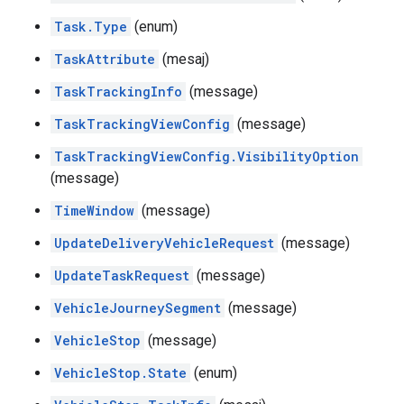
Task.Type
(enum)
TaskAttribute
(mesaj)
TaskTrackingInfo
(message)
TaskTrackingViewConfig
(message)
TaskTrackingViewConfig.VisibilityOption
(message)
TimeWindow
(message)
UpdateDeliveryVehicleRequest
(message)
UpdateTaskRequest
(message)
VehicleJourneySegment
(message)
VehicleStop
(message)
VehicleStop.State
(enum)