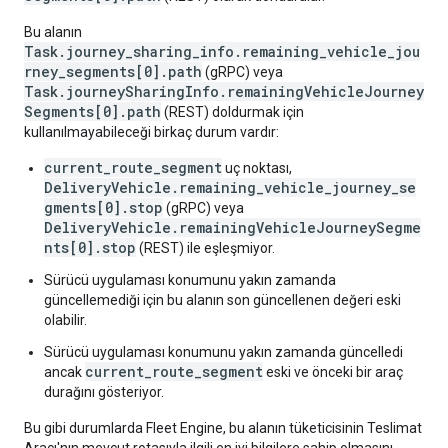
Bu alanın
Task.journey_sharing_info.remaining_vehicle_jou
rney_segments[0].path
(gRPC) veya
Task.journeySharingInfo.remainingVehicleJourney
Segments[0].path
(REST) doldurmak için
kullanılmayabileceği birkaç durum vardır:
current_route_segment
uç noktası,
DeliveryVehicle.remaining_vehicle_journey_se
gments[0].stop
(gRPC) veya
DeliveryVehicle.remainingVehicleJourneySegme
nts[0].stop
(REST) ile eşleşmiyor.
Sürücü uygulaması konumunu yakın zamanda
güncellemediği için bu alanın son güncellenen değeri eski
olabilir.
Sürücü uygulaması konumunu yakın zamanda güncelledi
current_route_segment
ancak
eski ve önceki bir araç
durağını gösteriyor.
Bu gibi durumlarda Fleet Engine, bu alanın tüketicisinin Teslimat