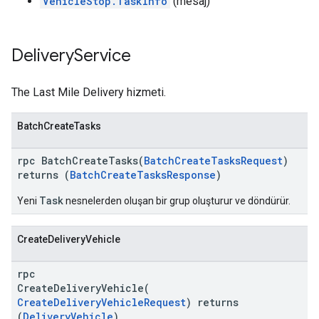
VehicleStop.TaskInfo
(mesaj)
Delivery
Service
The Last Mile Delivery hizmeti.
BatchCreateTasks
rpc BatchCreateTasks(
BatchCreateTasksRequest
)
returns (
BatchCreateTasksResponse
)
Task
Yeni
nesnelerden oluşan bir grup oluşturur ve döndürür.
CreateDeliveryVehicle
rpc
CreateDeliveryVehicle(
CreateDeliveryVehicleRequest
) returns
(
DeliveryVehicle
)