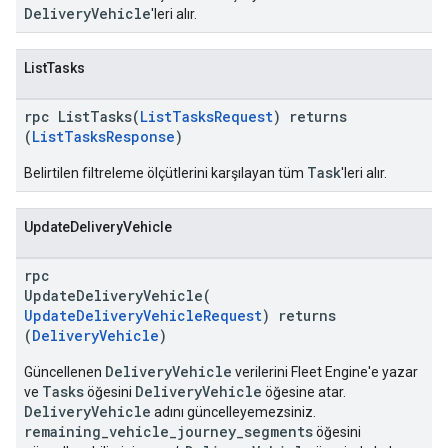
DeliveryVehicle
'leri alır.
ListTasks
rpc ListTasks(
ListTasksRequest
) returns
(
ListTasksResponse
)
Task
Belirtilen filtreleme ölçütlerini karşılayan tüm
'leri alır.
UpdateDeliveryVehicle
rpc
UpdateDeliveryVehicle(
UpdateDeliveryVehicleRequest
) returns
(
DeliveryVehicle
)
DeliveryVehicle
Güncellenen
verilerini Fleet Engine'e yazar
Tasks
DeliveryVehicle
ve
öğesini
öğesine atar.
DeliveryVehicle
adını güncelleyemezsiniz.
remaining_vehicle_journey_segments
öğesini