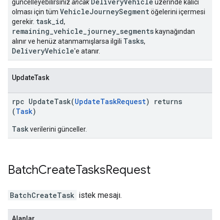
DeliveryVehicle
güncelleyebilirsiniz
ancak
üzerinde kalıcı
VehicleJourneySegment
olması için tüm
öğelerini içermesi
task_id
gerekir.
,
remaining_vehicle_journey_segments
kaynağından
Tasks
alınır ve henüz atanmamışlarsa ilgili
,
DeliveryVehicle
'e atanır.
UpdateTask
rpc UpdateTask(
UpdateTaskRequest
) returns
(
Task
)
Task
verilerini günceller.
Batch
Create
Tasks
Request
BatchCreateTask
istek mesajı.
Alanlar