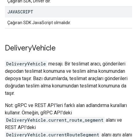
Çağıran SDK, Driver'dır.
JAVASCRIPT
Çağıran SDK JavaScript olmalıdır.
Delivery
Vehicle
DeliveryVehicle
mesajı. Bir teslimat aracı, gönderileri
depodan teslimat konumuna ve teslim alma konumundan
depoya taşır. Bazı durumlarda, teslimat araçları gönderileri
doğrudan teslim alma konumundan teslimat konumuna da
taşır.
Not: gRPC ve REST API'leri farklı alan adlandırma kuralları
kullanır. Örneğin, gRPC API'deki
DeliveryVehicle.current_route_segment
alanı ve
REST API'deki
DeliveryVehicle.currentRouteSegment
alanı aynı alanı