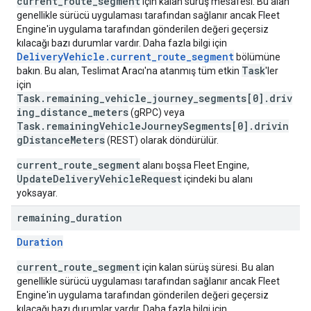
current_route_segment
için kalan sürüş mesafesi. Bu alan
genellikle sürücü uygulaması tarafından sağlanır ancak Fleet
Engine'in uygulama tarafından gönderilen değeri geçersiz
kılacağı bazı durumlar vardır. Daha fazla bilgi için
DeliveryVehicle.current_route_segment
bölümüne
Task
bakın. Bu alan, Teslimat Aracı'na atanmış tüm etkin
'ler
için
Task.remaining_vehicle_journey_segments[0].driv
ing_distance_meters
(gRPC) veya
Task.remainingVehicleJourneySegments[0].drivin
gDistanceMeters
(REST) olarak döndürülür.
current_route_segment
alanı boşsa Fleet Engine,
UpdateDeliveryVehicleRequest
içindeki bu alanı
yoksayar.
remaining
_
duration
Duration
current_route_segment
için kalan sürüş süresi. Bu alan
genellikle sürücü uygulaması tarafından sağlanır ancak Fleet
Engine'in uygulama tarafından gönderilen değeri geçersiz
kılacağı bazı durumlar vardır. Daha fazla bilgi için