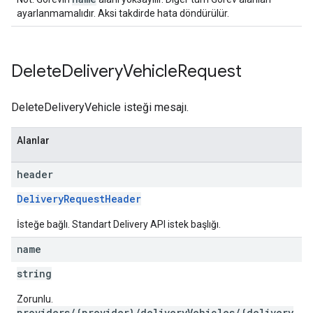
ayarlanmamalıdır. Aksi takdirde hata döndürülür.
Delete
Delivery
Vehicle
Request
DeleteDeliveryVehicle isteği mesajı.
Alanlar
header
DeliveryRequestHeader
İsteğe bağlı. Standart Delivery API istek başlığı.
name
string
Zorunlu.
providers/{provider}/deliveryVehicles/{delivery