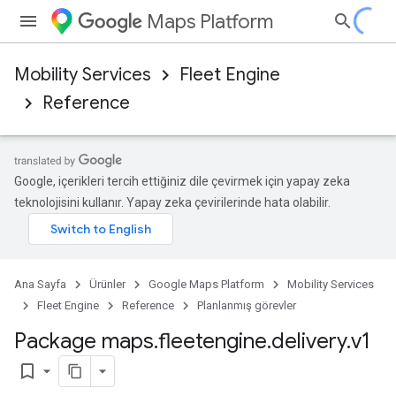
Maps Platform
Mobility Services
Fleet Engine
Reference
Google, içerikleri tercih ettiğiniz dile çevirmek için yapay zeka
teknolojisini kullanır. Yapay zeka çevirilerinde hata olabilir.
Ana Sayfa
Ürünler
Google Maps Platform
Mobility Services
Fleet Engine
Reference
Planlanmış görevler
Package maps
.
fleetengine
.
delivery
.
v1
bookmark_border