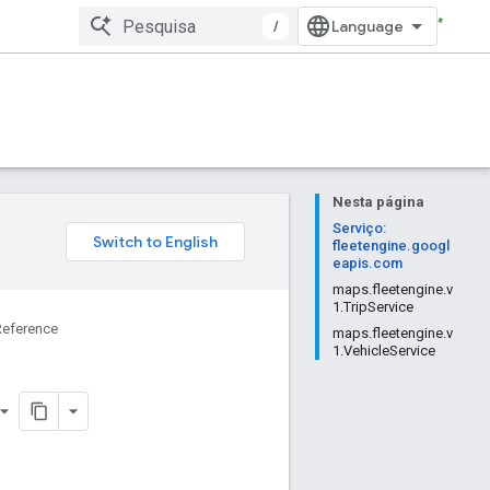
/
Nesta página
Serviço:
fleetengine.googl
eapis.com
maps.fleetengine.v
1.TripService
Reference
maps.fleetengine.v
1.VehicleService