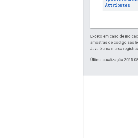
Attributes
Exceto em caso de indicaç
amostras de código são l
Java é uma marca registrad
Última atualização 2025-0
Envolver
Google Developer Program
Google Developer Groups
Google Developer Experts
Accelerators
Google Cloud & NVIDIA