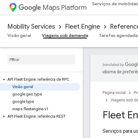
Serviços de mobilida
Maps Platform
Mobility Services
Fleet Engine
Referenc
Visão geral
Viagens sob demanda
Tarefas agendada
idioma de preferê
API Fleet Engine: referência de RPC
Visão geral
Página inicial
Pr
google
.
geo
.
type
Viagens sob 
google
.
type
maps
.
fleetengine
.
v1
Fleet E
API Fleet Engine: referência REST
Serviços para u