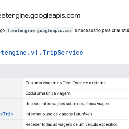
leetengine
.
googleapis
.
com
iço
fleetengine.googleapis.com
é necessário para criar stu
etengine
.
v1
.
Trip
Service
Cria uma viagem no Fleet Engine e a retorna.
Exclui uma única viagem.
Receber informações sobre uma única viagem.
le
Trip
Informar o uso de viagens faturáveis.
Receber todas as viagens de um veículo específico.