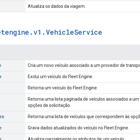
Atualiza os dados da viagem.
etengine
.
v1
.
Vehicle
Service
e
Cria um novo veículo associado a um provedor de trans
e
Exclui um veículo do Fleet Engine.
Retorna um veículo do Fleet Engine.
Retorna uma lista paginada de veículos associados a u
opções de solicitação.
es
Retorna uma lista de veículos que correspondem às opçõe
e
Grava dados atualizados do veículo no Fleet Engine.
e
Atualiza parcialmente os atributos de um veículo.