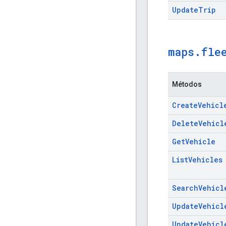
Update
Trip
maps
.
fle
Métodos
Create
Vehicl
Delete
Vehicl
Get
Vehicle
List
Vehicles
Search
Vehicl
Update
Vehicl
Update
Vehicl