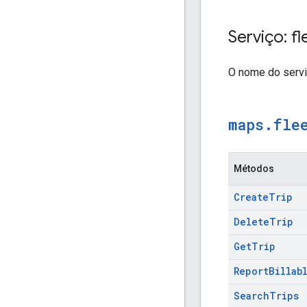
Serviço: f
O nome do serv
maps
.
fle
Métodos
Create
Trip
Delete
Trip
Get
Trip
Report
Billab
Search
Trips