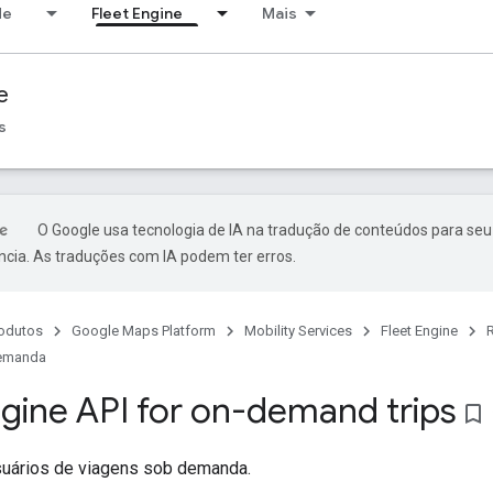
de
Fleet Engine
Mais
e
s
O Google usa tecnologia de IA na tradução de conteúdos para seu
ncia. As traduções com IA podem ter erros.
odutos
Google Maps Platform
Mobility Services
Fleet Engine
demanda
ngine API for on-demand trips
bookmark_border
suários de viagens sob demanda.