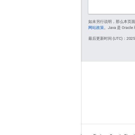
如未另行说明，那么本页
网站政策
。Java 是 Or
最后更新时间 (UTC)：2025-
了解详情
常见问题解答
API 选择工具
地点 ID 查找工具
Maps SDK for Android