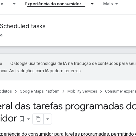
de
Experiência do consumidor
Mais
Scheduled tasks
ia
O Google usa tecnologia de IA na tradução de conteúdos para seu
ncia. As traduções com IA podem ter erros.
odutos
Google Maps Platform
Mobility Services
Consumer experi
eral das tarefas programadas d
idor
bookmark_border
xperiência do consumidor para tarefas programadas, permitind