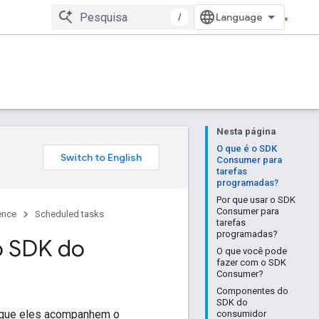
/
Nesta página
O que é o SDK
Consumer para
tarefas
programadas?
Por que usar o SDK
Consumer para
ence
Scheduled tasks
tarefas
programadas?
o SDK do
O que você pode
fazer com o SDK
Consumer?
Componentes do
SDK do
o que eles acompanhem o
consumidor