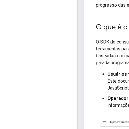
progresso das e
O que é o
O SDK do consum
ferramentas para
baseadas em map
parada programad
Usuários 
Este docu
JavaScript
Operadore
informaçõe