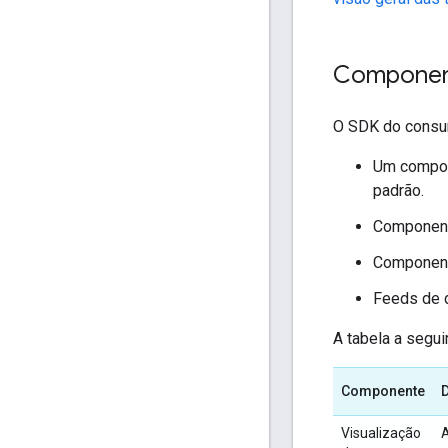
Componen
O SDK do consu
Um compon
padrão.
Componente
Componente
Feeds de d
A tabela a segu
Componente
Visualização
A