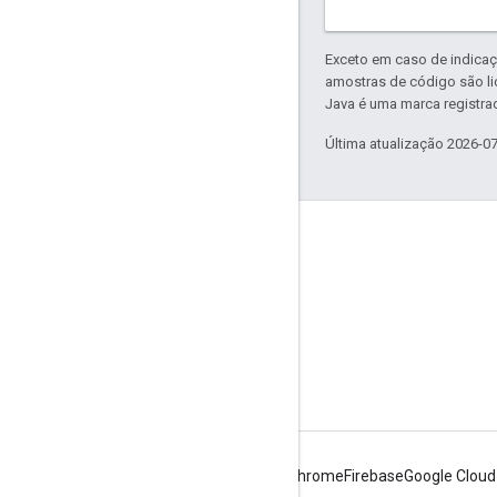
Exceto em caso de indicaç
amostras de código são l
Java é uma marca registrad
Última atualização 2026-0
Saiba mais
Perguntas frequentes
Seletor de API
Localizador de IDs de lugares
SDK do Maps para Android
Android
Chrome
Firebase
Google Cloud