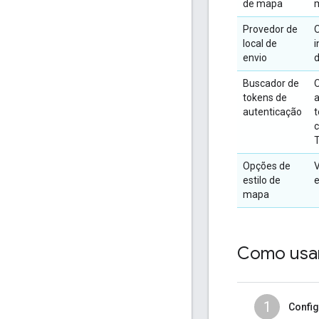
de mapa
m
Provedor de
O
local de
i
envio
d
Buscador de
O
tokens de
a
autenticação
t
c
T
Opções de
V
estilo de
e
mapa
Como usa
1
Config