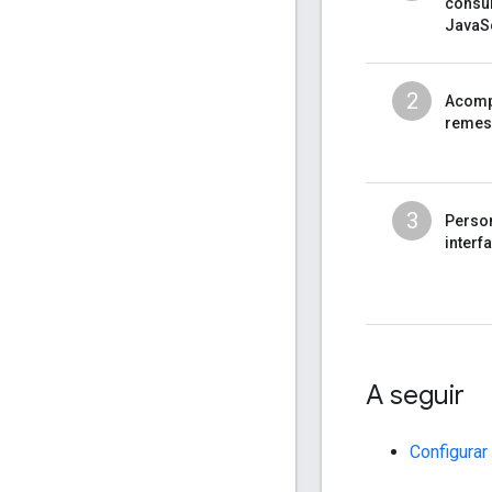
consu
JavaSc
2
Acomp
remes
3
Person
interf
A seguir
Configurar