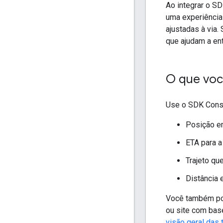
Ao integrar o S
uma experiência
ajustadas à via
que ajudam a en
O que voc
Use o SDK Consu
Posição e
ETA para a
Trajeto qu
Distância 
Você também pod
ou site com bas
visão geral das