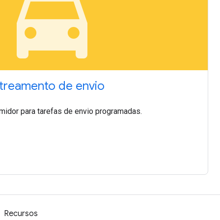
local_taxi
streamento de envio
umidor para tarefas de envio programadas.
Recursos