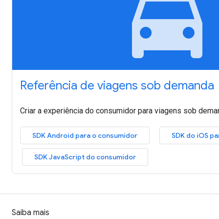
local_taxi
Referência de viagens sob demanda
Criar a experiência do consumidor para viagens sob dema
SDK Android para o consumidor
SDK do iOS pa
SDK JavaScript do consumidor
Saiba mais