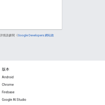
詳情請參閱《
Google Developers 網站政
版本
Android
Chrome
Firebase
Google AI Studio