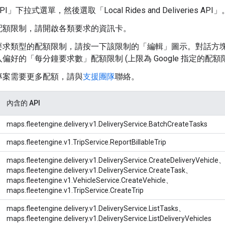
」下拉式選單，然後選取「Local Rides and Deliveries API」
配額限制，請開啟各類要求的資訊卡。
要求類型的配額限制，請按一下該限制的「編輯」
圖示。對話方
偏好的「每分鐘要求數」配額限制 (上限為 Google 指定的配
專案需要更多配額，請與
支援團隊
聯絡。
內含的 API
maps.fleetengine.delivery.v1.DeliveryService.BatchCreateTasks
maps.fleetengine.v1.TripService.ReportBillableTrip
maps.fleetengine.delivery.v1.DeliveryService.CreateDeliveryVehicle
maps.fleetengine.delivery.v1.DeliveryService.CreateTask、
maps.fleetengine.v1.VehicleService.CreateVehicle、
maps.fleetengine.v1.TripService.CreateTrip
maps.fleetengine.delivery.v1.DeliveryService.ListTasks、
maps.fleetengine.delivery.v1.DeliveryService.ListDeliveryVehicles