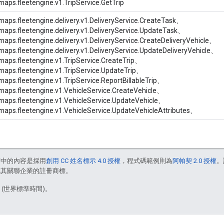
maps.fleetengine.v1.TripService.GetTrip
maps.fleetengine.delivery.v1.DeliveryService.CreateTask、
maps.fleetengine.delivery.v1.DeliveryService.UpdateTask、
maps.fleetengine.delivery.v1.DeliveryService.CreateDeliveryVehicle、
maps.fleetengine.delivery.v1.DeliveryService.UpdateDeliveryVehicle、
maps.fleetengine.v1.TripService.CreateTrip、
maps.fleetengine.v1.TripService.UpdateTrip、
maps.fleetengine.v1.TripService.ReportBillableTrip、
maps.fleetengine.v1.VehicleService.CreateVehicle、
maps.fleetengine.v1.VehicleService.UpdateVehicle、
maps.fleetengine.v1.VehicleService.UpdateVehicleAttributes、
面中的內容是採用
創用 CC 姓名標示 4.0 授權
，程式碼範例則為
阿帕契 2.0 授權
。
e 和/或其關聯企業的註冊商標。
2 (世界標準時間)。