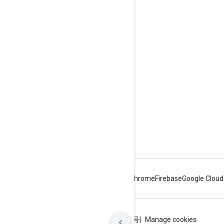
互動交流
Google Developer Program
Google Developer Groups
Google Developer Experts
Accelerators
Google Cloud & NVIDIA
Android
Chrome
Firebase
Google Cloud
條款
隱私權
ICP证合字B2-20070004号
Manage cookies