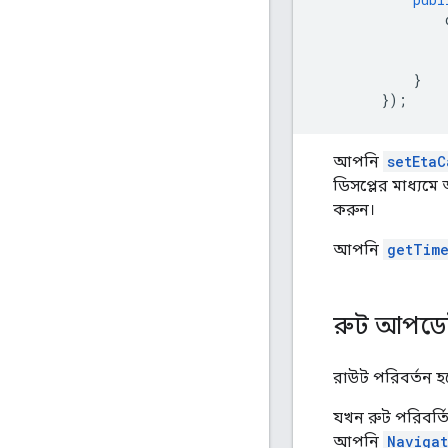
}
});
আপনি
setEtaC
ডিসপ্লের মাধ্যমে 
করুন।
আপনি
getTime
রুট আপডেট
রাউট পরিবর্তন 
যখন রুট পরিবর্
আপনি
Navigat