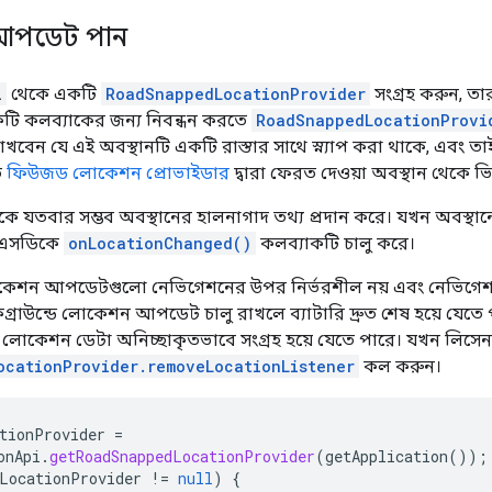
 আপডেট পান
i
থেকে একটি
RoadSnappedLocationProvider
সংগ্রহ করুন, ত
টি কলব্যাকের জন্য নিবন্ধন করতে
RoadSnappedLocationProvi
খবেন যে এই অবস্থানটি একটি রাস্তার সাথে স্ন্যাপ করা থাকে, এবং ত
ে
ফিউজড লোকেশন প্রোভাইডার
দ্বারা ফেরত দেওয়া অবস্থান থেকে ভি
 যতবার সম্ভব অবস্থানের হালনাগাদ তথ্য প্রদান করে। যখন অবস্থান
 এসডিকে
onLocationChanged()
কলব্যাকটি চালু করে।
োকেশন আপডেটগুলো নেভিগেশনের উপর নির্ভরশীল নয় এবং নেভিগেশন 
কগ্রাউন্ডে লোকেশন আপডেট চালু রাখলে ব্যাটারি দ্রুত শেষ হয়ে যেতে
লোকেশন ডেটা অনিচ্ছাকৃতভাবে সংগ্রহ হয়ে যেতে পারে। যখন লিসেন
ocationProvider.removeLocationListener
কল করুন।
tionProvider
=
onApi
.
getRoadSnappedLocationProvider
(
getApplication
());
LocationProvider
!=
null
)
{