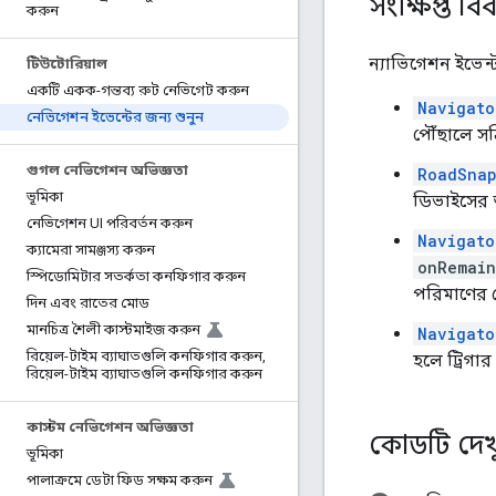
সংক্ষিপ্ত ব
করুন
ন্যাভিগেশন ইভেন্
টিউটোরিয়াল
একটি একক-গন্তব্য রুট নেভিগেট করুন
Navigato
নেভিগেশন ইভেন্টের জন্য শুনুন
পৌঁছালে সক্
গুগল নেভিগেশন অভিজ্ঞতা
RoadSnap
ভূমিকা
ডিভাইসের অ
নেভিগেশন UI পরিবর্তন করুন
Navigato
ক্যামেরা সামঞ্জস্য করুন
onRemain
স্পিডোমিটার সতর্কতা কনফিগার করুন
পরিমাণের চে
দিন এবং রাতের মোড
মানচিত্র শৈলী কাস্টমাইজ করুন
Navigato
রিয়েল-টাইম ব্যাঘাতগুলি কনফিগার করুন
,
হলে ট্রিগার 
রিয়েল-টাইম ব্যাঘাতগুলি কনফিগার করুন
কাস্টম নেভিগেশন অভিজ্ঞতা
কোডটি দেখ
ভূমিকা
পালাক্রমে ডেটা ফিড সক্ষম করুন