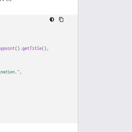
aypoint
().
getTitle
(),
ination."
,