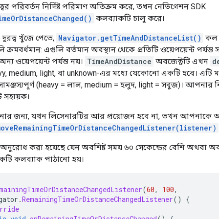
্বের পরিবর্তন নির্দিষ্ট পরিমাণ অতিক্রম করে, তখন নেভিগেশন SDK
imeOrDistanceChanged()
কলব্যাকটি চালু করে।
দূরত্ব খুঁজে পেতে,
Navigator.getTimeAndDistanceList()
কল 
ি ক্রমবর্ধমান: এগুলি বর্তমান অবস্থান থেকে প্রতিটি ওয়েপয়েন্ট পর্যন্ত 
ন্য ওয়েপয়েন্ট পর্যন্ত নয়।
TimeAndDistance
অবজেক্টটি এখন
d
y, medium, light, বা unknown-এর মধ্যে যেকোনো একটি হবে। এটি 
ামঞ্জস্যপূর্ণ (heavy = লাল, medium = হলুদ, light = সবুজ)। আপনার
ি সহায়ক।
নোর জন্য, যখন লিসেনারটির আর প্রয়োজন হবে না, তখন আপনাকে অ
moveRemainingTimeOrDistanceChangedListener(listener)
অনুরোধ করা হয়েছে যেন অবশিষ্ট সময় ৬০ সেকেন্ডের বেশি অথবা অবশি
কটি কলব্যাক পাঠানো হয়।
mainingTimeOrDistanceChangedListener
(
60
,
100
,
gator
.
RemainingTimeOrDistanceChangedListener
()
{
rride
ic
void
onRemainingTimeOrDistanceChanged
()
{