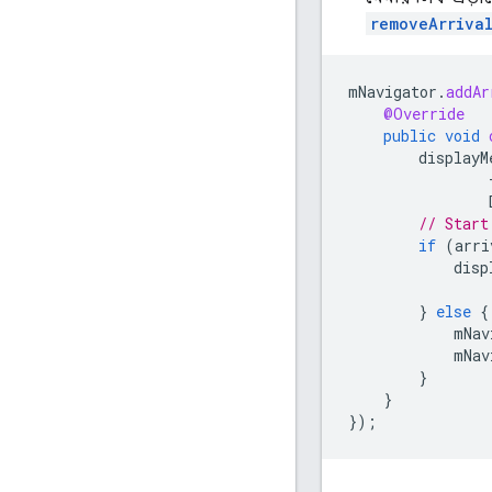
removeArrival
mNavigator
.
addAr
@Override
public
void
displayM
// Start
if
(
arri
disp
}
else
{
mNav
mNav
}
}
});