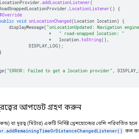
LocationProvider
.
addLocationListener
(
RoadSnappedLocationProvider
.
LocationListener
()
{
@Override
public
void
onLocationChanged
(
Location
location
)
{
displayMessage
(
"onLocationUpdated: Navigation engin
+
" road-snapped location: "
+
location
.
toString
(),
DISPLAY_LOG
);
}
ge
(
"ERROR: Failed to get a location provider"
,
DISPLAY_
ূরত্বের আপডেট গ্রহণ করুন
েন্ড) বা দূরত্ব (মিটার) একটি নির্দিষ্ট থ্রেশহোল্ডের বেশি পরিবর্তিত 
or.addRemainingTimeOrDistanceChangedListener()
কল কর