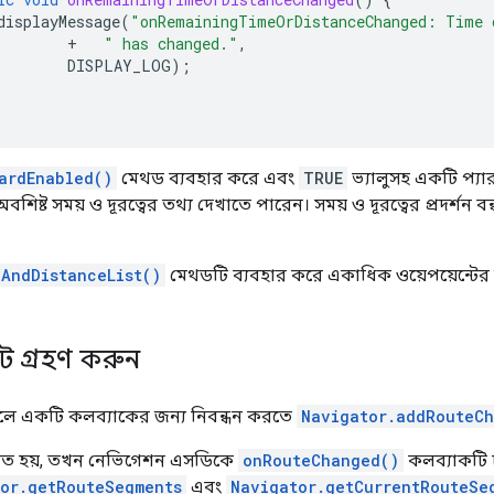
displayMessage
(
"onRemainingTimeOrDistanceChanged: Time 
+
" has changed."
,
DISPLAY_LOG
);
ardEnabled()
মেথড ব্যবহার করে এবং
TRUE
ভ্যালুসহ একটি প্যা
অবশিষ্ট সময় ও দূরত্বের তথ্য দেখাতে পারেন। সময় ও দূরত্বের প্রদর্শন ব
AndDistanceList()
মেথডটি ব্যবহার করে একাধিক ওয়েপয়েন্টের
 গ্রহণ করুন
হলে একটি কলব্যাকের জন্য নিবন্ধন করতে
Navigator.addRouteCh
তিত হয়, তখন নেভিগেশন এসডিকে
onRouteChanged()
কলব্যাকটি চ
or.getRouteSegments
এবং
Navigator.getCurrentRouteSe