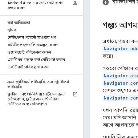
ন্যাভিগেশন 
Android Auto এর জন্য নেভিগেশন
সক্ষম করুন
রুট অভিজ্ঞতা
গন্তব্যে আগ
ভূমিকা
নেভিগেশন পয়েন্টে যাওয়ার পথ
এখানে, গন্তব্য বল
রাউটিং পছন্দগুলি সামঞ্জস্য করুন
Navigator.add
ওয়েপয়েন্ট পরিচালনা করুন
করে।
একটি বহু-গন্তব্য রুট নেভিগেট করুন
একটি রুট পরিকল্পনা করুন
গন্তব্যে পৌঁছানো
Navigator.st
ক্রস-প্ল্যাটফর্ম লাইব্রেরি
,
ক্রস-প্ল্যাটফর্ম
Navigator.co
লাইব্রেরি
সেশনে শুধুমাত্র 
ফ্লাটার এবং প্রতিক্রিয়া নেটিভের জন্য
Navigator.co
নেভিগেশন
,
ফ্লটার এবং প্রতিক্রিয়া
নেটিভের জন্য নেভিগেশন
যখন আপনি
co
দেয়। যদি আপনি প
আগে আপনাকে অবশ
মেমরি লিক এড়া