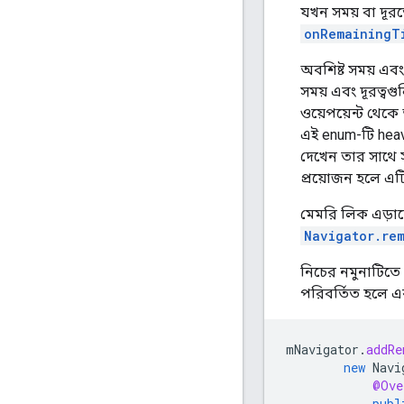
যখন সময় বা দূরত
onRemainingT
অবশিষ্ট সময় এবং 
সময় এবং দূরত্বগুল
ওয়েপয়েন্ট থেকে অ
এই enum-টি heav
দেখেন তার সাথে স
প্রয়োজন হলে এট
মেমরি লিক এড়া
Navigator.re
নিচের নমুনাটিতে 
পরিবর্তিত হলে এ
mNavigator
.
addRe
new
Navi
@Ove
publ