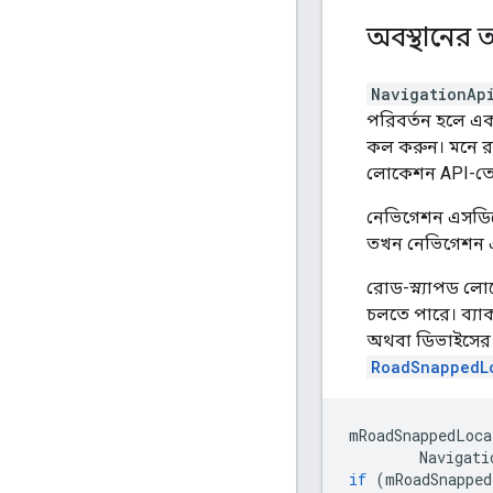
অবস্থানের
NavigationAp
পরিবর্তন হলে এক
কল করুন। মনে রা
লোকেশন API-ত
নেভিগেশন এসডিকে
তখন নেভিগেশন
রোড-স্ন্যাপড ল
চলতে পারে। ব্যা
অথবা ডিভাইসের 
RoadSnappedL
mRoadSnappedLoca
Navigati
if
(
mRoadSnapped