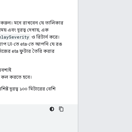
করুন। মনে রাখবেন যে তালিকার
সময় এবং দূরত্ব দেখায়, এক
elaySeverity
ও রিটার্ন করে।
ম্যাপ UI-তে eta-তে আপনি যে রঙ
 নিজের eta ফুটার তৈরি করার
বশ্যই
কল করতে হবে।
ষ্ট দূরত্ব ১০০ মিটারের বেশি