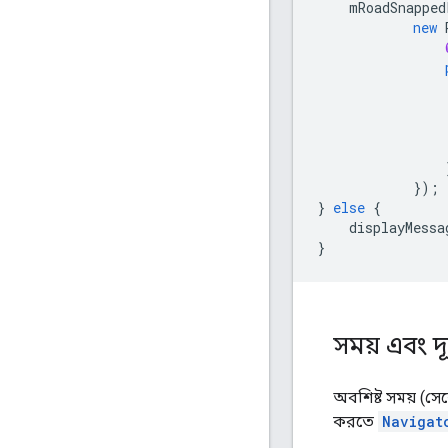
mRoadSnapped
new
});
}
else
{
displayMessa
}
সময় এবং দ
অবশিষ্ট সময় (সেক
করতে
Navigat