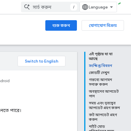
/
শুরু করুন
যোগাযোগ বিক্রয়
এই পৃষ্ঠায় যা যা
আছে
সংক্ষিপ্ত বিবরণ
কোডটি দেখুন
গন্তব্যে আগমন
ndroid
সনাক্ত করুন
অবস্থানের আপডেট
পান
সময় এবং দূরত্বের
আপডেট গ্রহণ করুন
ুনতে পারে।
রুট আপডেট গ্রহণ
করুন
নাইট মোড