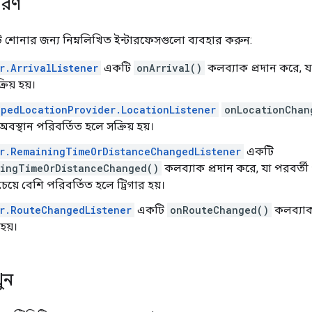
িবরণ
ট শোনার জন্য নিম্নলিখিত ইন্টারফেসগুলো ব্যবহার করুন:
r.ArrivalListener
একটি
onArrival()
কলব্যাক প্রদান করে, য
রিয় হয়।
pedLocationProvider.LocationListener
onLocationChan
বস্থান পরিবর্তিত হলে সক্রিয় হয়।
r.RemainingTimeOrDistanceChangedListener
একটি
ingTimeOrDistanceChanged()
কলব্যাক প্রদান করে, যা পরবর্তী গন্
য়ে বেশি পরিবর্তিত হলে ট্রিগার হয়।
r.RouteChangedListener
একটি
onRouteChanged()
কলব্যাক 
হয়।
ুন