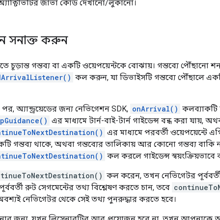
অ্যাক্টিভিটির জাভা কোড দেখানো/লুকানো।
মন সনাক্ত করুন
তে চূড়ান্ত গন্তব্য বা একটি ওয়েপয়েন্টকে বোঝায়। গন্তব্যে পৌঁছানো শ
ArrivalListener()
কল করুন, যা ডিভাইসটি গন্তব্যে পৌঁছালে এক
র পর, অ্যান্ড্রয়েডের জন্য নেভিগেশন SDK,
onArrival()
কলব্যাকটি চ
opGuidance()
এর মাধ্যমে টার্ন-বাই-টার্ন গাইডেন্স বন্ধ করা যায়, অথ
ntinueToNextDestination()
এর মাধ্যমে পরবর্তী ওয়েপয়েন্টে এগ
একটি গন্তব্য থাকে, অথবা গন্তব্যের তালিকায় আর কোনো গন্তব্য বাকি 
ntinueToNextDestination()
কল করলে গাইডেন্স স্বয়ংক্রিয়ভাবে বন
ntinueToNextDestination()
কল করেন, তখন নেভিগেটর পূর্ববর্তী 
ূর্ববর্তী রুট সেগমেন্টের তথ্য বিশ্লেষণ করতে চান, তবে
continueTo
্যই নেভিগেটর থেকে সেই তথ্য পুনরুদ্ধার করতে হবে।
নোর জন্য, যখন লিসেনারটির আর প্রয়োজন হবে না, তখন আপনাকে অ