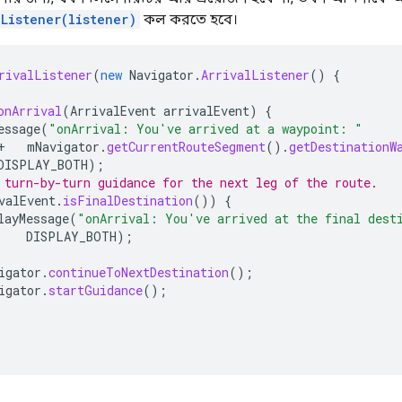
Listener(listener)
কল করতে হবে।
rivalListener
(
new
Navigator
.
ArrivalListener
()
{
onArrival
(
ArrivalEvent
arrivalEvent
)
{
essage
(
"onArrival: You've arrived at a waypoint: "
+
mNavigator
.
getCurrentRouteSegment
().
getDestinationW
DISPLAY_BOTH
);
 turn-by-turn guidance for the next leg of the route.
valEvent
.
isFinalDestination
())
{
layMessage
(
"onArrival: You've arrived at the final dest
DISPLAY_BOTH
);
igator
.
continueToNextDestination
();
igator
.
startGuidance
();