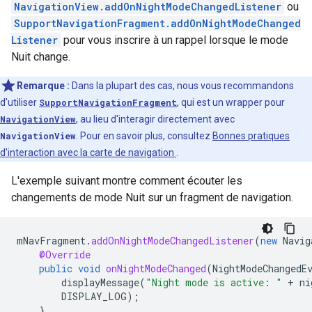
NavigationView.addOnNightModeChangedListener
ou
SupportNavigationFragment.addOnNightModeChanged
Listener
pour vous inscrire à un rappel lorsque le mode
Nuit change.
Remarque :
Dans la plupart des cas, nous vous recommandons
d'utiliser
SupportNavigationFragment
, qui est un wrapper pour
NavigationView
, au lieu d'interagir directement avec
NavigationView
. Pour en savoir plus, consultez
Bonnes pratiques
d'interaction avec la carte de navigation
.
L'exemple suivant montre comment écouter les
changements de mode Nuit sur un fragment de navigation.
mNavFragment
.
addOnNightModeChangedListener
(
new
Navig
@Override
public
void
onNightModeChanged
(
NightModeChangedE
displayMessage
(
"Night mode is active: "
+
ni
DISPLAY_LOG
);
}