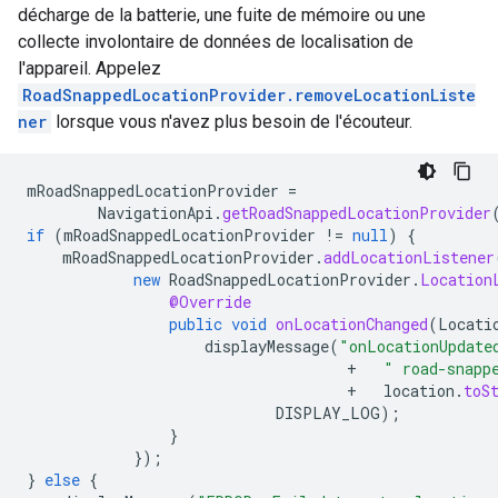
décharge de la batterie, une fuite de mémoire ou une
collecte involontaire de données de localisation de
l'appareil. Appelez
RoadSnappedLocationProvider.removeLocationListe
ner
lorsque vous n'avez plus besoin de l'écouteur.
mRoadSnappedLocationProvider
=
NavigationApi
.
getRoadSnappedLocationProvider
if
(
mRoadSnappedLocationProvider
!=
null
)
{
mRoadSnappedLocationProvider
.
addLocationListener
new
RoadSnappedLocationProvider
.
Location
@Override
public
void
onLocationChanged
(
Locati
displayMessage
(
"onLocationUpdate
+
" road-snapp
+
location
.
toS
DISPLAY_LOG
);
}
});
}
else
{