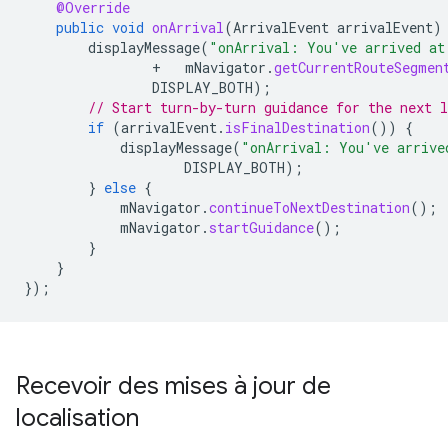
@Override
public
void
onArrival
(
ArrivalEvent
arrivalEvent
)
displayMessage
(
"onArrival: You've arrived at
+
mNavigator
.
getCurrentRouteSegmen
DISPLAY_BOTH
);
// Start turn-by-turn guidance for the next l
if
(
arrivalEvent
.
isFinalDestination
())
{
displayMessage
(
"onArrival: You've arrive
DISPLAY_BOTH
);
}
else
{
mNavigator
.
continueToNextDestination
();
mNavigator
.
startGuidance
();
}
}
});
Recevoir des mises à jour de
localisation