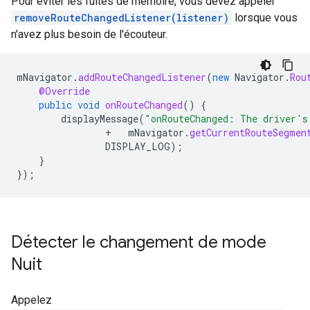
Pour éviter les fuites de mémoire, vous devez appeler
removeRouteChangedListener(listener)
lorsque vous
n'avez plus besoin de l'écouteur.
mNavigator
.
addRouteChangedListener
(
new
Navigator
.
Rou
@Override
public
void
onRouteChanged
()
{
displayMessage
(
"onRouteChanged: The driver's
+
mNavigator
.
getCurrentRouteSegmen
DISPLAY_LOG
);
}
});
Détecter le changement de mode
Nuit
Appelez