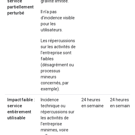
service
gravité limitée.
partiellement
Il n'a pas
perturbé
d'incidence visible
pour les
utilisateurs.
Les répercussions
sur les activités de
l'entreprise sont
faibles
(désagrément ou
processus
mineurs
concernés, par
exemple).
Impact faible :
Incidence
24 heures
24 heures
service
technique ou
en semaine
en semaine
entièrement
répercussions sur
utilisable
les activités de
l'entreprise
minimes, voire