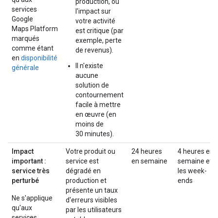
production, ou
services
l'impact sur
Google
votre activité
Maps Platform
est critique (par
marqués
exemple, perte
comme étant
de revenus).
en
disponibilité
Il n'existe
générale
aucune
solution de
contournement
facile à mettre
en œuvre (en
moins de
30 minutes).
Impact
Votre produit ou
24 heures
4 heures en
important :
service est
en semaine
semaine et
service très
dégradé en
les week-
perturbé
production et
ends
présente un taux
Ne s'applique
d'erreurs visibles
qu'aux
par les utilisateurs
services