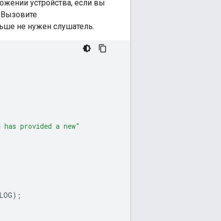
ожении устройства, если вы
 Вызовите
льше не нужен слушатель.
e has provided a new"
LOG
);