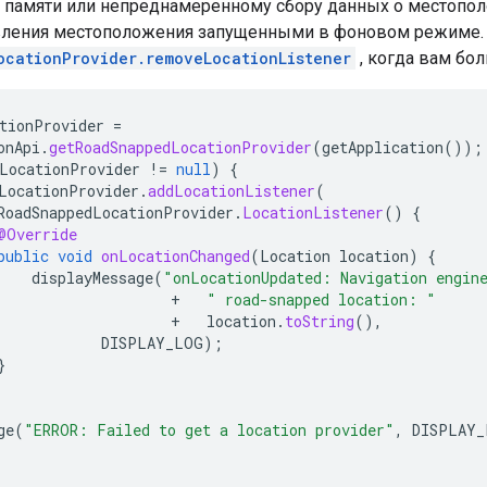
ке памяти или непреднамеренному сбору данных о местопол
вления местоположения запущенными в фоновом режиме.
ocationProvider.removeLocationListener
, когда вам бо
tionProvider
=
onApi
.
getRoadSnappedLocationProvider
(
getApplication
());
LocationProvider
!=
null
)
{
LocationProvider
.
addLocationListener
(
RoadSnappedLocationProvider
.
LocationListener
()
{
@Override
public
void
onLocationChanged
(
Location
location
)
{
displayMessage
(
"onLocationUpdated: Navigation engin
+
" road-snapped location: "
+
location
.
toString
(),
DISPLAY_LOG
);
}
ge
(
"ERROR: Failed to get a location provider"
,
DISPLAY_