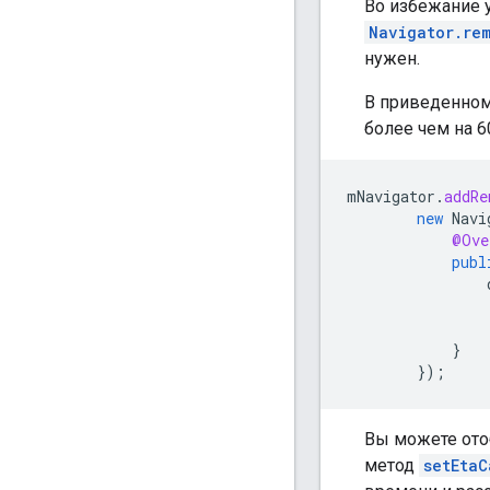
Во избежание 
Navigator.re
нужен.
В приведенном
более чем на 6
mNavigator
.
addRe
new
Navi
@Ove
publ
}
});
Вы можете ото
метод
setEtaC