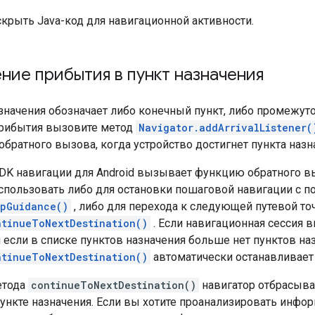
крыть Java-код для навигационной активности.
ие прибытия в пункт назначения
значения обозначает либо конечный пункт, либо промежут
рибытия вызовите метод
Navigator.addArrivalListener(
обратного вызова, когда устройство достигнет пункта назн
DK навигации для Android вызывает функцию обратного 
спользовать либо для остановки пошаговой навигации с 
opGuidance()
, либо для перехода к следующей путевой т
ntinueToNextDestination()
. Если навигационная сессия 
 если в списке пунктов назначения больше нет пунктов на
ntinueToNextDestination()
автоматически останавливает
етода
continueToNextDestination()
навигатор отбрасыв
нкте назначения. Если вы хотите проанализировать инф