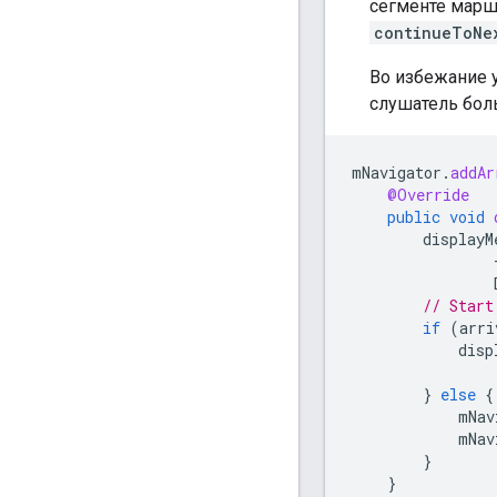
сегменте марш
continueToNe
Во избежание 
слушатель бол
mNavigator
.
addAr
@Override
public
void
displayM
// Start
if
(
arri
disp
}
else
{
mNav
mNav
}
}