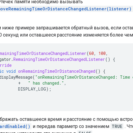
утечек памяти необходимо вызывать
moveRemainingTimeOrDistanceChangedListener(listener)
 ниже примере запрашивается обратный вызов, если оста
0 секунд или оставшееся расстояние изменяется более чем
mainingTimeOrDistanceChangedListener
(
60
,
100
,
gator
.
RemainingTimeOrDistanceChangedListener
()
{
rride
ic
void
onRemainingTimeOrDistanceChanged
()
{
displayMessage
(
"onRemainingTimeOrDistanceChanged: Time 
+
" has changed."
,
DISPLAY_LOG
);
бражать оставшееся время и расстояние с помощью встрое
ardEnabled()
и передав параметр со значением
TRUE
. Ч