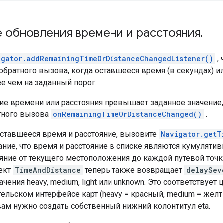
 обновления времени и расстояния
.
igator.addRemainingTimeOrDistanceChangedListener()
,
обратного вызова, когда оставшееся время (в секундах) ил
е чем на заданный порог.
ие времени или расстояния превышает заданное значение
тного вызова
onRemainingTimeOrDistanceChanged()
.
оставшееся время и расстояние, вызовите
Navigator.getT
ание, что время и расстояние в списке являются кумуляти
яние от текущего местоположения до каждой путевой точки,
ъект
TimeAndDistance
теперь также возвращает
delaySev
ачения heavy, medium, light или unknown. Это соответствует
тельском интерфейсе карт (heavy = красный, medium = желтый
вам нужно создать собственный нижний колонтитул eta.