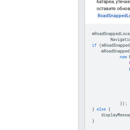
батареи, утеч
оставите обно
RoadSnappedL
mRoadSnappedLoca
Navigati
if
(
mRoadSnapped
mRoadSnapped
new
});
}
else
{
displayMessa
}