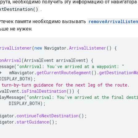
рута, необходимо получить эту информацию от навигатор
xtDestination()
.
утечек памяти необходимо вызывать
removeArrivalListe
ьше не нужен.
rivalListener
(
new
Navigator
.
ArrivalListener
()
{
onArrival
(
ArrivalEvent
arrivalEvent
)
{
essage
(
"onArrival: You've arrived at a waypoint: "
+
mNavigator
.
getCurrentRouteSegment
().
getDestinationW
DISPLAY_BOTH
);
 turn-by-turn guidance for the next leg of the route.
valEvent
.
isFinalDestination
())
{
layMessage
(
"onArrival: You've arrived at the final dest
DISPLAY_BOTH
);
igator
.
continueToNextDestination
();
igator
.
startGuidance
();