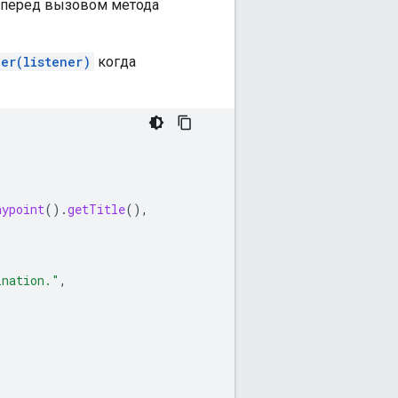
а перед вызовом метода
ner(listener)
когда
aypoint
().
getTitle
(),
ination."
,