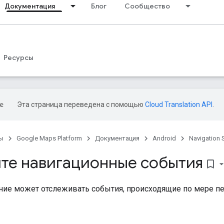
Документация
Блог
Сообщество
Ресурсы
Эта страница переведена с помощью
Cloud Translation API
.
ы
Google Maps Platform
Документация
Android
Navigation 
те навигационные события
bookmark_border
ие может отслеживать события, происходящие по мере п