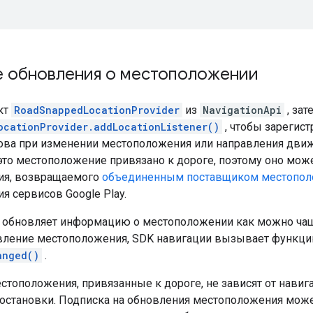
е обновления о местоположении
кт
RoadSnappedLocationProvider
из
NavigationApi
, за
ocationProvider.addLocationListener()
, чтобы зарегист
ова при изменении местоположения или направления движе
это местоположение привязано к дороге, поэтому оно може
ия, возвращаемого
объединенным поставщиком местопо
я сервисов Google Play.
 обновляет информацию о местоположении как можно чаще
вление местоположения, SDK навигации вызывает функци
anged()
.
стоположения, привязанные к дороге, не зависят от навиг
 остановки. Подписка на обновления местоположения може