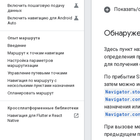
Включить пошаговую подачу
Показать/с
данных
Включить навигацию для Android
Auto
Обнаружен
Опыт маршрута
Введение
Здесь пункт на
Маршрут к точкам навигации
определения п
Настройка параметров
для получения 
маршрутизации
Управление путевыми точками
По прибытии S
Навигация по маршруту с
затем можно и
несколькими пунктами назначения
Navigator.st
Спланировать маршрут
Navigator.co
назначения или
Кроссплатформенные библиотеки
Navigator.co
Навигация для Flutter и React
Native
При вызове м
предыдущем пу