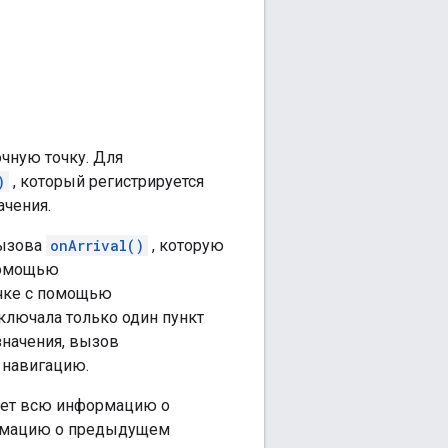
очную точку. Для
)
, который регистрируется
ачения.
вызова
onArrival()
, которую
помощью
очке с помощью
включала только один пункт
значения, вызов
 навигацию.
ает всю информацию о
ормацию о предыдущем