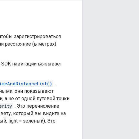
 чтобы зарегистрироваться
и расстояние (в метрах)
, SDK навигации вызывает
imeAndDistanceList()
.
вными: они показывают
 а не от одной путевой точки
erity
. Это перечисление
 цвету, который вы видите на
, light = зеленый). Это