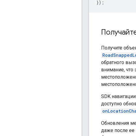
});
Получайт
Получите объе
RoadSnappedL
обратного выз
внимание, что 
местоположен
местоположени
SDK навигации
доступно обно
onLocationCh
Обновления ме
даже после ее