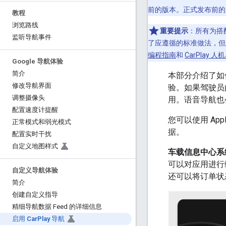
前的版本。正式发布前的
教程
浏览路线
重要提示
：所有为搭配 
监听导航事件
了应遵循的标准做法，但您
编程指南
和
CarPlay 
Google 导航体验
简介
本部分介绍了如何将 
修改导航界面
验。如果驾驶员
调整摄像头
用。语音导航也
配置速度计提醒
您可以使用 Ap
正常模式和弱光模式
据。
配置实时干扰
自定义地图样式
车载信息中心系
可以对应用进行
自定义导航体验
还可以将订单状
简介
创建自定义指导
精细导航数据 Feed 的详细信息
启用 Car
Play 导航