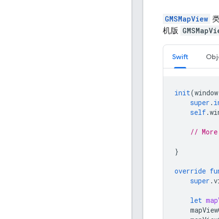
GMSMapView
类
机版
GMSMapVi
Swift
Obj
init
(
window
super
.
i
self
.
wi
// More
}
override
fu
super
.
v
let
map
mapView