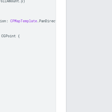
rollAmount
.
y
)
ion
:
CPMapTemplate
.
PanDirection
)
{
CGPoint
{