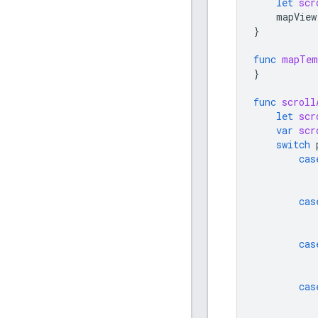
let
scr
mapView
}
func
mapTem
}
func
scroll
let
scr
var
scr
switch
cas
cas
cas
cas