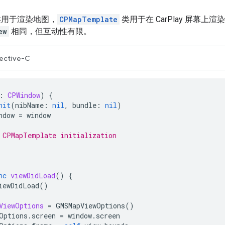
用于渲染地图，
CPMapTemplate
类用于在 CarPlay 屏幕
ew
相同，但互动性有限。
ective-C
:
CPWindow
)
{
nit
(
nibName
:
nil
,
bundle
:
nil
)
ndow
=
window
 CPMapTemplate initialization
nc
viewDidLoad
()
{
iewDidLoad
()
ViewOptions
=
GMSMapViewOptions
()
Options
.
screen
=
window
.
screen