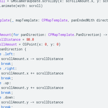
oll
=
GMSCameraUpdate
.
scrollBy
(
x
:
scrollAmount
.
x
,
y
:
sc
.
animate
(
with
:
scroll
)
plate
(
_
mapTemplate
:
CPMapTemplate
,
panEndedWith
direct
Amount
(
for
panDirection
:
CPMapTemplate
.
PanDirection
)
-
>
ollDistance
=
80.0
ollAmount
=
CGPoint
(
x
:
0
,
y
:
0
)
panDirection
{
e
.
left
:
scrollAmount
.
x
-=
scrollDistance
break
;
e
.
right
:
scrollAmount
.
x
+=
scrollDistance
break
;
e
.
up
:
scrollAmount
.
y
+=
scrollDistance
break
;
e
.
down
:
scrollAmount
.
y
-=
scrollDistance
break
;