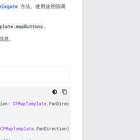
elegate
方法。使用这些回调
plate.mapButtons
。
信息。
ion
:
CPMapTemplate
.
PanDirection
)
{
CPMapTemplate
.
PanDirection
)
{