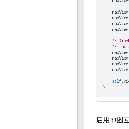
mapView
mapView
mapView
mapView
mapView
// Disa
// The 
mapView
mapView
mapView
mapView
self
.
vi
}
启用地图