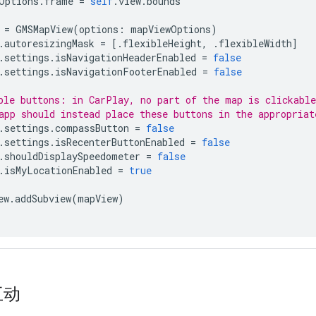
Options
.
frame
=
self
.
view
.
bounds
=
GMSMapView
(
options
:
mapViewOptions
)
.
autoresizingMask
=
[.
flexibleHeight
,
.
flexibleWidth
]
.
settings
.
isNavigationHeaderEnabled
=
false
.
settings
.
isNavigationFooterEnabled
=
false
ble buttons: in CarPlay, no part of the map is clickable
app should instead place these buttons in the appropriat
.
settings
.
compassButton
=
false
.
settings
.
isRecenterButtonEnabled
=
false
.
shouldDisplaySpeedometer
=
false
.
isMyLocationEnabled
=
true
ew
.
addSubview
(
mapView
)
互动