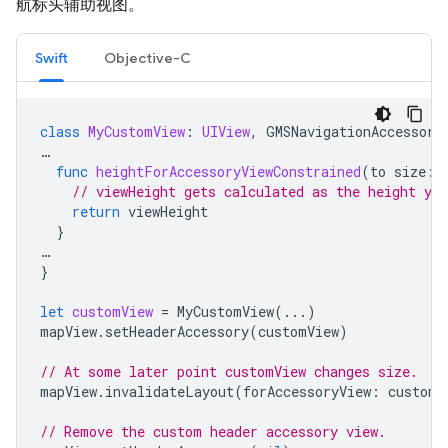
航标头辅助视图。
Swift
Objective-C
class
MyCustomView
:
UIView
,
GMSNavigationAccessory
…
func
heightForAccessoryViewConstrained
(
to
size
:
// viewHeight gets calculated as the height you
return
viewHeight
}
…
}
let
customView
=
MyCustomView
(...)
mapView
.
setHeaderAccessory
(
customView
)
// At some later point customView changes size.
mapView
.
invalidateLayout
(
forAccessoryView
:
customV
// Remove the custom header accessory view.