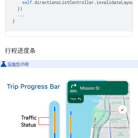
self
.
directionsListController
.
invalidateLayout
})
...
}
行程进度条
实验性
功能