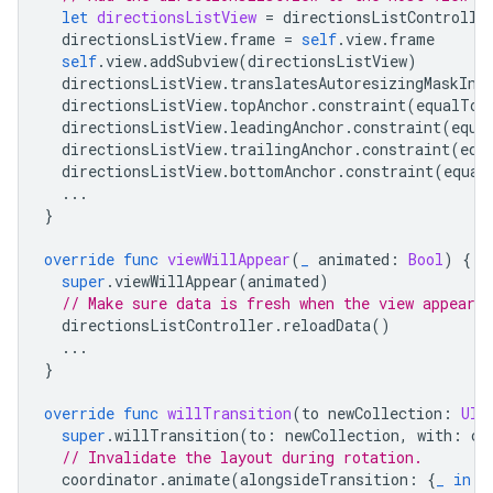
let
directionsListView
=
directionsListControlle
directionsListView
.
frame
=
self
.
view
.
frame
self
.
view
.
addSubview
(
directionsListView
)
directionsListView
.
translatesAutoresizingMaskInt
directionsListView
.
topAnchor
.
constraint
(
equalTo
:
directionsListView
.
leadingAnchor
.
constraint
(
equa
directionsListView
.
trailingAnchor
.
constraint
(
equ
directionsListView
.
bottomAnchor
.
constraint
(
equal
...
}
override
func
viewWillAppear
(
_
animated
:
Bool
)
{
super
.
viewWillAppear
(
animated
)
// Make sure data is fresh when the view appears.
directionsListController
.
reloadData
()
...
}
override
func
willTransition
(
to
newCollection
:
UIT
super
.
willTransition
(
to
:
newCollection
,
with
:
co
// Invalidate the layout during rotation.
coordinator
.
animate
(
alongsideTransition
:
{
_
in