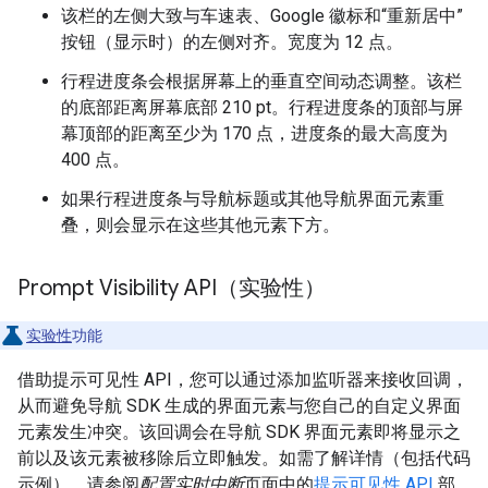
该栏的左侧大致与车速表、Google 徽标和“重新居中”
按钮（显示时）的左侧对齐。宽度为 12 点。
行程进度条会根据屏幕上的垂直空间动态调整。该栏
的底部距离屏幕底部 210 pt。行程进度条的顶部与屏
幕顶部的距离至少为 170 点，进度条的最大高度为
400 点。
如果行程进度条与导航标题或其他导航界面元素重
叠，则会显示在这些其他元素下方。
Prompt Visibility API（实验性）
实验性
功能
借助提示可见性 API，您可以通过添加监听器来接收回调，
从而避免导航 SDK 生成的界面元素与您自己的自定义界面
元素发生冲突。该回调会在导航 SDK 界面元素即将显示之
前以及该元素被移除后立即触发。如需了解详情（包括代码
示例），请参阅
配置实时中断
页面中的
提示可见性 API
部