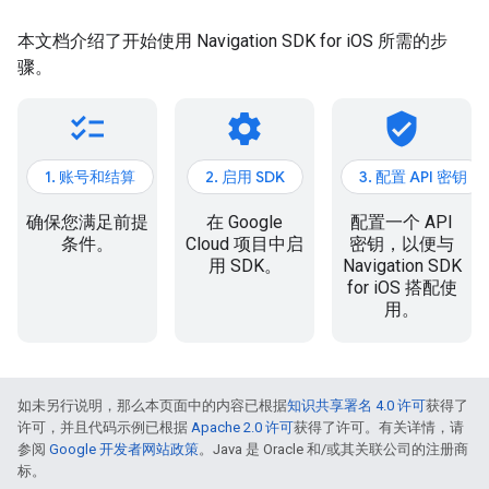
本文档介绍了开始使用 Navigation SDK for iOS 所需的步
骤。
checklist
settings
verified_user
1. 账号和结算
2. 启用 SDK
3. 配置 API 密钥
确保您满足前提
在 Google
配置一个 API
条件。
Cloud 项目中启
密钥，以便与
用 SDK。
Navigation SDK
for iOS 搭配使
用。
如未另行说明，那么本页面中的内容已根据
知识共享署名 4.0 许可
获得了
许可，并且代码示例已根据
Apache 2.0 许可
获得了许可。有关详情，请
参阅
Google 开发者网站政策
。Java 是 Oracle 和/或其关联公司的注册商
标。