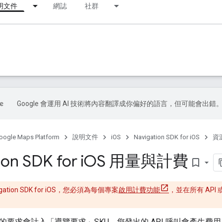
明文件
網誌
社群
Google 會運用 AI 技術將內容翻譯成你偏好的語言，但可能會出錯
oogle Maps Platform
說明文件
iOS
Navigation SDK for iOS
資
on SDK for i
OS 用量與計費
bookmark_border
gation SDK for iOS，您必須為每個專案
啟用計費功能
，並在所有 API 
on SDK 的要求會計入「導覽要求」SKU。您發出的 API 呼叫會