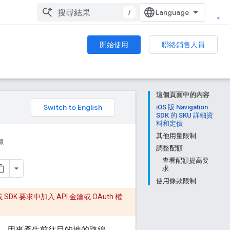
/
開始使用
聯絡銷售人員
這個頁面中的內容
。
iOS 版 Navigation
SDK 的 SKU 詳細資
料和定價
其他用量限制
源
調整配額
查看配額提高要
求
使用條款限制
或 SDK 要求中加入
API 金鑰
或 OAuth 權
產生費用，用來產生前往目的地的路線。