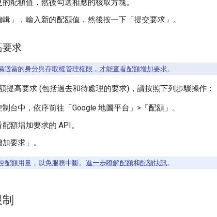
更的配額值，然後勾選相應的核取方塊。
編輯」
，輸入新的配額值，然後按一下「提交要求」
。
高要求
備適當的
身分與存取權管理權限，才能查看配額增加要求
。
額提高要求 (包括過去和待處理的要求)，請按照下列步驟操作：
d 控制台中，依序前往「Google 地圖平台」>「配額」
。
配額增加要求的 API。
增加要求」
。
控配額用量，以免服務中斷。
進一步瞭解配額和配額快訊
。
限制