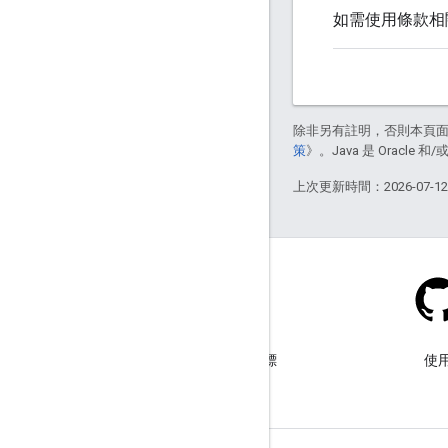
如需使用條款相關
除非另有註明，否則本頁
策
》。Java 是 Oracl
上次更新時間：2026-07-1
Stack Overflow
使用 google-maps-sdk-ios 標
使用
記提出問題。