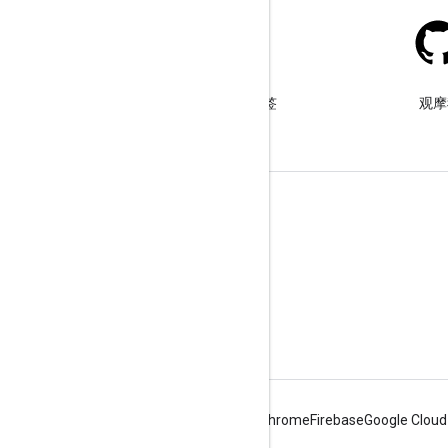
Stack Overflow
在 google-maps-sdk-ios 标签
观摩
下提问。
了解详情
常见问题解答
功能探索器
Places SDK for iOS
Android
Chrome
Firebase
Google Cloud