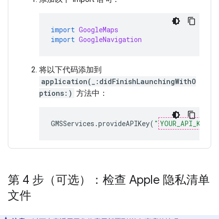
import
GoogleMaps
import
GoogleNavigation
将以下代码添加到
application(_:didFinishLaunchingWithO
ptions:)
方法中：
GMSServices
.
provideAPIKey
(
"
YOUR_API_KEY
"
)
第 4 步（可选）：检查 Apple 隐私清单
文件