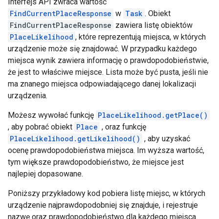
Interfejs API zwraca wartość
FindCurrentPlaceResponse
w
Task
. Obiekt
FindCurrentPlaceResponse
zawiera listę obiektów
PlaceLikelihood
, które reprezentują miejsca, w których
urządzenie może się znajdować. W przypadku każdego
miejsca wynik zawiera informację o prawdopodobieństwie,
że jest to właściwe miejsce. Lista może być pusta, jeśli nie
ma znanego miejsca odpowiadającego danej lokalizacji
urządzenia.
Możesz wywołać funkcję
PlaceLikelihood.getPlace()
, aby pobrać obiekt
Place
, oraz funkcję
PlaceLikelihood.getLikelihood()
, aby uzyskać
ocenę prawdopodobieństwa miejsca. Im wyższa wartość,
tym większe prawdopodobieństwo, że miejsce jest
najlepiej dopasowane.
Poniższy przykładowy kod pobiera listę miejsc, w których
urządzenie najprawdopodobniej się znajduje, i rejestruje
nazwę oraz prawdopodobieństwo dla każdego miejsca.