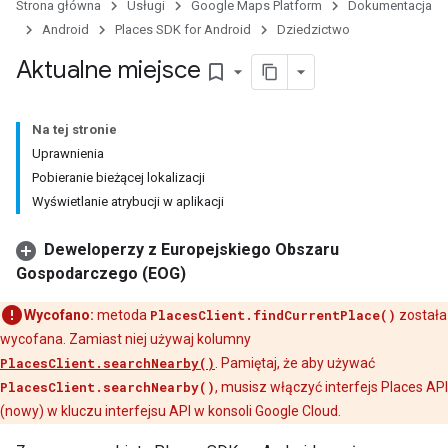
Strona główna
Usługi
Google Maps Platform
Dokumentacja
Android
Places SDK for Android
Dziedzictwo
Aktualne miejsce
bookmark_border
Na tej stronie
Uprawnienia
Pobieranie bieżącej lokalizacji
Wyświetlanie atrybucji w aplikacji
Deweloperzy z Europejskiego Obszaru
Gospodarczego (EOG)
Wycofano:
metoda
PlacesClient.findCurrentPlace()
została
wycofana. Zamiast niej używaj kolumny
PlacesClient.searchNearby()
. Pamiętaj, że aby używać
PlacesClient.searchNearby()
, musisz włączyć interfejs Places API
(nowy) w kluczu interfejsu API w konsoli Google Cloud.