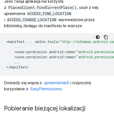
Jeśli Twoja aplikacja nie korzysta
z
PlacesClient.findCurrentPlace()
, usuń z niej
uprawnienia
ACCESS_FINE_LOCATION
i
ACCESS_COARSE_LOCATION
wprowadzone przez
bibliotekę, dodając do manifestu te wiersze:
<
manifest
...
xmlns
:
tools
=
"http://schemas.android.co
...
<
uses
-
permission
android
:
name
=
"android.permissio
<
uses
-
permission
android
:
name
=
"android.permissio
...
<
/
manifest
>
Dowiedz się więcej o
uprawnieniach
i rozpocznij
korzystanie z
EasyPermissions
.
Pobieranie bieżącej lokalizacji