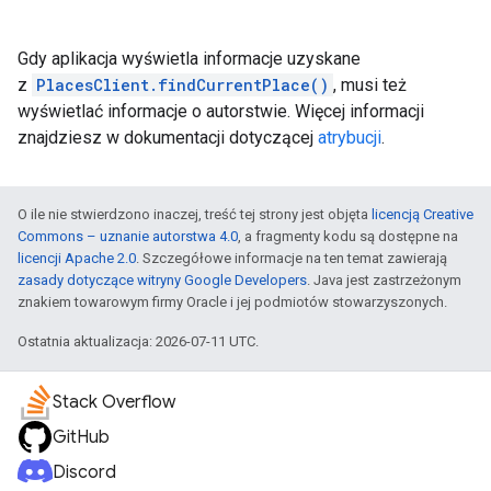
Gdy aplikacja wyświetla informacje uzyskane
z
PlacesClient.findCurrentPlace()
, musi też
wyświetlać informacje o autorstwie. Więcej informacji
znajdziesz w dokumentacji dotyczącej
atrybucji
.
O ile nie stwierdzono inaczej, treść tej strony jest objęta
licencją Creative
Commons – uznanie autorstwa 4.0
, a fragmenty kodu są dostępne na
licencji Apache 2.0
. Szczegółowe informacje na ten temat zawierają
zasady dotyczące witryny Google Developers
. Java jest zastrzeżonym
znakiem towarowym firmy Oracle i jej podmiotów stowarzyszonych.
Ostatnia aktualizacja: 2026-07-11 UTC.
Stack Overflow
GitHub
Discord