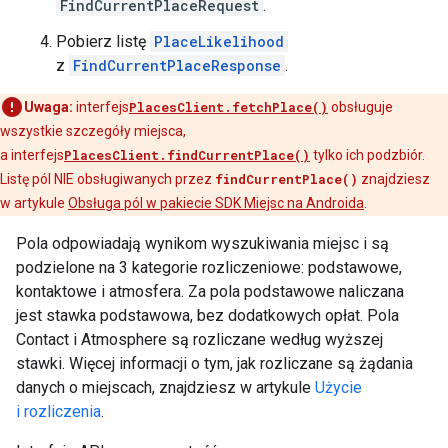
FindCurrentPlaceRequest
.
Pobierz listę
PlaceLikelihood
z
FindCurrentPlaceResponse
.
Uwaga:
interfejs
PlacesClient.fetchPlace()
obsługuje
wszystkie szczegóły miejsca,
a interfejs
PlacesClient.findCurrentPlace()
tylko ich podzbiór.
Listę pól NIE obsługiwanych przez
findCurrentPlace()
znajdziesz
w artykule
Obsługa pól w pakiecie SDK Miejsc na Androida
.
Pola odpowiadają wynikom wyszukiwania miejsc i są
podzielone na 3 kategorie rozliczeniowe: podstawowe,
kontaktowe i atmosfera. Za pola podstawowe naliczana
jest stawka podstawowa, bez dodatkowych opłat. Pola
Contact i Atmosphere są rozliczane według wyższej
stawki. Więcej informacji o tym, jak rozliczane są żądania
danych o miejscach, znajdziesz w artykule
Użycie
i rozliczenia
.