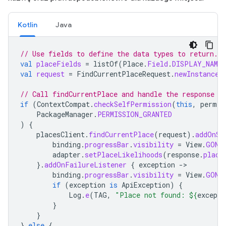
Kotlin
Java
// Use fields to define the data types to return.
val
placeFields
=
listOf
(
Place
.
Field
.
DISPLAY_NAME
,
val
request
=
FindCurrentPlaceRequest
.
newInstance
(
// Call findCurrentPlace and handle the response (
if
(
ContextCompat
.
checkSelfPermission
(
this
,
permis
PackageManager
.
PERMISSION_GRANTED
)
{
placesClient
.
findCurrentPlace
(
request
).
addOnSu
binding
.
progressBar
.
visibility
=
View
.
GONE
adapter
.
setPlaceLikelihoods
(
response
.
place
}.
addOnFailureListener
{
exception
-
binding
.
progressBar
.
visibility
=
View
.
GONE
if
(
exception
is
ApiException
)
{
Log
.
e
(
TAG
,
"Place not found: 
${
excepti
}
}
}
else
{