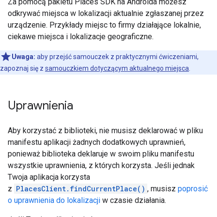
Za pomocą pakietu Places SDK na Androida możesz
odkrywać miejsca w lokalizacji aktualnie zgłaszanej przez
urządzenie. Przykłady miejsc to firmy działające lokalnie,
ciekawe miejsca i lokalizacje geograficzne.
Uwaga:
aby przejść samouczek z praktycznymi ćwiczeniami,
zapoznaj się z
samouczkiem dotyczącym aktualnego miejsca
.
Uprawnienia
Aby korzystać z biblioteki, nie musisz deklarować w pliku
manifestu aplikacji żadnych dodatkowych uprawnień,
ponieważ biblioteka deklaruje w swoim pliku manifestu
wszystkie uprawnienia, z których korzysta. Jeśli jednak
Twoja aplikacja korzysta
z
PlacesClient.findCurrentPlace()
, musisz
poprosić
o uprawnienia do lokalizacji
w czasie działania.