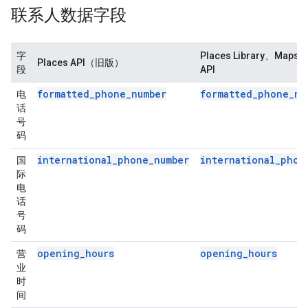
联系人数据字段
字
Places Library、Maps J
Places API（旧版）
段
API
formatted_phone_number
formatted_phone_nu
电
话
号
码
international_phone_number
international_phon
国
际
电
话
号
码
opening_hours
opening_hours
营
业
时
间