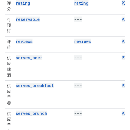
rating
rating
Pla
评
分
reservable
---
Pla
可
预
订
reviews
reviews
Pla
评
价
serves_beer
---
Pla
供
应
啤
酒
serves_breakfast
---
Pla
供
应
早
餐
serves_brunch
---
Pla
供
应
早