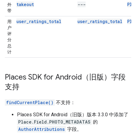
takeout
---
Pla
外
带
user_ratings_total
user_ratings_total
Pla
用
户
评
分
总
计
Places SDK for Android（旧版）字段
支持
findCurrentPlace()
不支持：
Places SDK for Android（旧版）版本 3.3.0 中添加了
Place.Field.PHOTO_METADATAS
的
AuthorAttributions
字段。