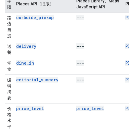
字
Places Library、Maps
Places API（旧版）
Pla
段
JavaScript API
curbside_pickup
---
Pla
路
边
自
提
delivery
---
Pla
送
餐
dine_in
---
Pla
堂
食
editorial_summary
---
Pla
编
辑
摘
要
price_level
price_level
Pla
价
格
水
平