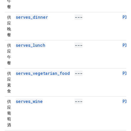
午
餐
serves_dinner
---
Pla
供
应
晚
餐
serves_lunch
---
Pla
供
应
午
餐
serves_vegetarian_food
---
Pla
供
应
素
食
serves_wine
---
Pla
供
应
葡
萄
酒