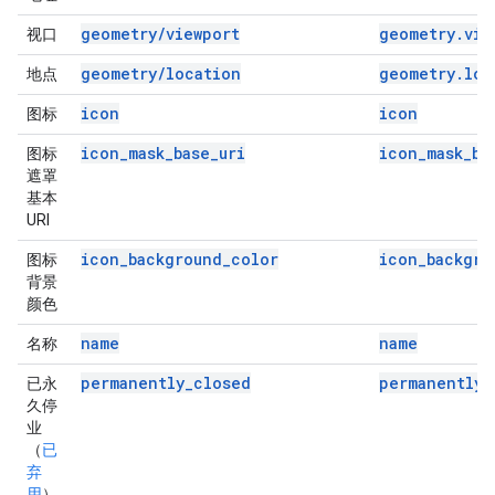
geometry/viewport
geometry.vie
视口
geometry/location
geometry.loc
地点
icon
icon
图标
icon_mask_base_uri
icon_mask_ba
图标
遮罩
基本
URI
icon_background_color
icon_backgro
图标
背景
颜色
name
name
名称
permanently_closed
permanently_
已永
久停
业
（
已
弃
用
）