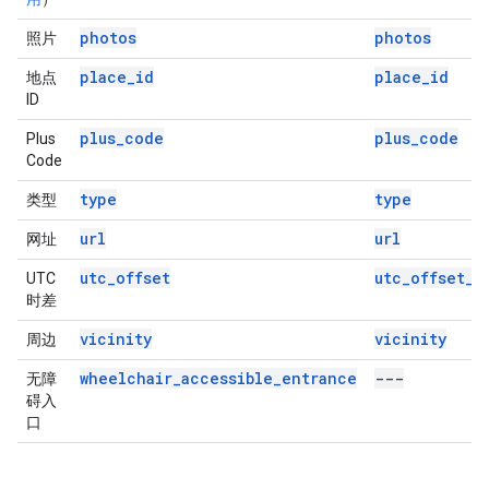
photos
photos
照片
place_id
place_id
地点
ID
plus_code
plus_code
Plus
Code
type
type
类型
url
url
网址
utc_offset
utc_offset_m
UTC
时差
vicinity
vicinity
周边
wheelchair_accessible_entrance
---
无障
碍入
口