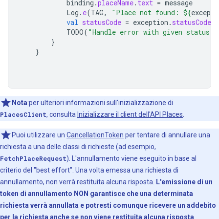
binding
.
placeName
.
text
=
message
Log
.
e
(
TAG
,
"Place not found: 
${
excepti
val
statusCode
=
exception
.
statusCode
TODO
(
"Handle error with given status c
}
}
Nota
:per ulteriori informazioni sull'inizializzazione di
PlacesClient
, consulta
Inizializzare il client dell'API Places
.
Puoi utilizzare un
CancellationToken
per tentare di annullare una
richiesta a una delle classi di richieste (ad esempio,
FetchPlaceRequest
). L'annullamento viene eseguito in base al
criterio del "best effort". Una volta emessa una richiesta di
annullamento, non verrà restituita alcuna risposta.
L'emissione di un
token di annullamento NON garantisce che una determinata
richiesta verrà annullata e potresti comunque ricevere un addebito
per la richiesta anche se non viene restituita alcuna risposta
.