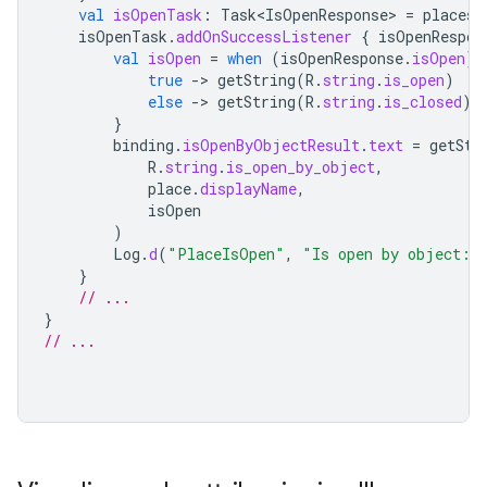
val
isOpenTask
:
Task<IsOpenResponse>
=
placesC
isOpenTask
.
addOnSuccessListener
{
isOpenRespon
val
isOpen
=
when
(
isOpenResponse
.
isOpen
)
true
-
>
getString
(
R
.
string
.
is_open
)
else
-
>
getString
(
R
.
string
.
is_closed
)
}
binding
.
isOpenByObjectResult
.
text
=
getStr
R
.
string
.
is_open_by_object
,
place
.
displayName
,
isOpen
)
Log
.
d
(
"PlaceIsOpen"
,
"Is open by object: 
}
// ...
}
// ...