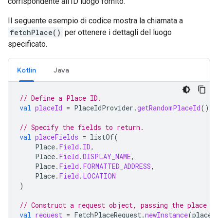
corrispondente all'ID luogo fornito.
Il seguente esempio di codice mostra la chiamata a
fetchPlace()
per ottenere i dettagli del luogo
specificato.
Kotlin
Java
// Define a Place ID.
val
placeId
=
PlaceIdProvider
.
getRandomPlaceId
()
// Specify the fields to return.
val
placeFields
=
listOf
(
Place
.
Field
.
ID
,
Place
.
Field
.
DISPLAY_NAME
,
Place
.
Field
.
FORMATTED_ADDRESS
,
Place
.
Field
.
LOCATION
)
// Construct a request object, passing the place I
val
request
=
FetchPlaceRequest
.
newInstance
(
placeI