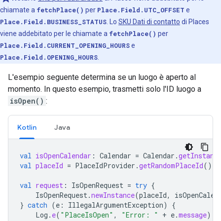
chiamate a
fetchPlace()
per
Place.Field.UTC_OFFSET
e
Place.Field.BUSINESS_STATUS
. Lo
SKU Dati di contatto
di Places
viene addebitato per le chiamate a
fetchPlace()
per
Place.Field.CURRENT_OPENING_HOURS
e
Place.Field.OPENING_HOURS
.
L'esempio seguente determina se un luogo è aperto al
momento. In questo esempio, trasmetti solo l'ID luogo a
isOpen()
:
Kotlin
Java
val
isOpenCalendar
:
Calendar
=
Calendar
.
getInstanc
val
placeId
=
PlaceIdProvider
.
getRandomPlaceId
()
val
request
:
IsOpenRequest
=
try
{
IsOpenRequest
.
newInstance
(
placeId
,
isOpenCalen
}
catch
(
e
:
IllegalArgumentException
)
{
Log
.
e
(
"PlaceIsOpen"
,
"Error: "
+
e
.
message
)