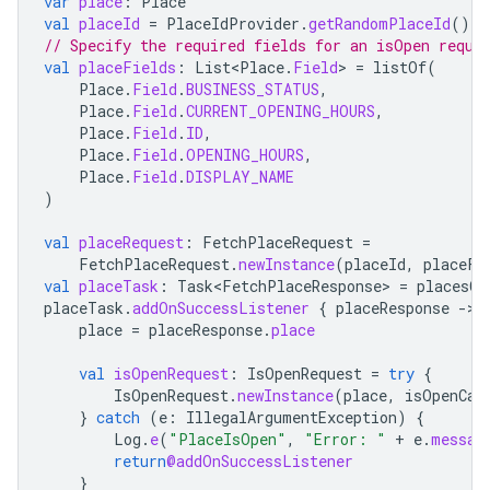
var
place
:
Place
val
placeId
=
PlaceIdProvider
.
getRandomPlaceId
()
// Specify the required fields for an isOpen reque
val
placeFields
:
List<Place
.
Field
>
=
listOf
(
Place
.
Field
.
BUSINESS_STATUS
,
Place
.
Field
.
CURRENT_OPENING_HOURS
,
Place
.
Field
.
ID
,
Place
.
Field
.
OPENING_HOURS
,
Place
.
Field
.
DISPLAY_NAME
)
val
placeRequest
:
FetchPlaceRequest
=
FetchPlaceRequest
.
newInstance
(
placeId
,
placeFi
val
placeTask
:
Task<FetchPlaceResponse>
=
placesCl
placeTask
.
addOnSuccessListener
{
placeResponse
-
place
=
placeResponse
.
place
val
isOpenRequest
:
IsOpenRequest
=
try
{
IsOpenRequest
.
newInstance
(
place
,
isOpenCal
}
catch
(
e
:
IllegalArgumentException
)
{
Log
.
e
(
"PlaceIsOpen"
,
"Error: "
+
e
.
messag
return
@addOnSuccessListener
}