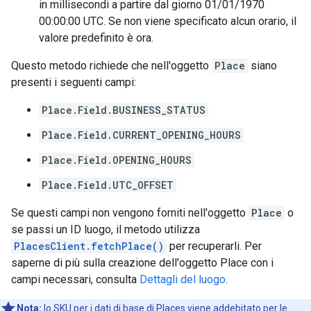
in millisecondi a partire dal giorno 01/01/1970
00:00:00 UTC. Se non viene specificato alcun orario, il
valore predefinito è ora.
Questo metodo richiede che nell'oggetto
Place
siano
presenti i seguenti campi:
Place.Field.BUSINESS_STATUS
Place.Field.CURRENT_OPENING_HOURS
Place.Field.OPENING_HOURS
Place.Field.UTC_OFFSET
Se questi campi non vengono forniti nell'oggetto
Place
o
se passi un ID luogo, il metodo utilizza
PlacesClient.fetchPlace()
per recuperarli. Per
saperne di più sulla creazione dell'oggetto Place con i
campi necessari, consulta
Dettagli del luogo
.
Nota:
lo
SKU per i dati di base
di Places viene addebitato per le