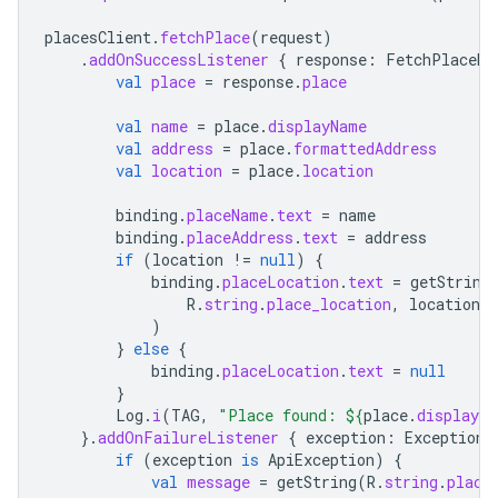
placesClient
.
fetchPlace
(
request
)
.
addOnSuccessListener
{
response
:
FetchPlaceRe
val
place
=
response
.
place
val
name
=
place
.
displayName
val
address
=
place
.
formattedAddress
val
location
=
place
.
location
binding
.
placeName
.
text
=
name
binding
.
placeAddress
.
text
=
address
if
(
location
!=
null
)
{
binding
.
placeLocation
.
text
=
getString
R
.
string
.
place_location
,
location
.
l
)
}
else
{
binding
.
placeLocation
.
text
=
null
}
Log
.
i
(
TAG
,
"Place found: 
${
place
.
displayNa
}.
addOnFailureListener
{
exception
:
Exception
if
(
exception
is
ApiException
)
{
val
message
=
getString
(
R
.
string
.
place