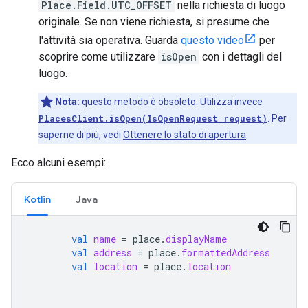
Place.Field.UTC_OFFSET
nella richiesta di luogo
originale. Se non viene richiesta, si presume che
l'attività sia operativa. Guarda
questo video
per
scoprire come utilizzare
isOpen
con i dettagli del
luogo.
Nota:
questo metodo è obsoleto. Utilizza invece
PlacesClient.isOpen(IsOpenRequest request)
. Per
saperne di più, vedi
Ottenere lo stato di apertura
.
Ecco alcuni esempi:
Kotlin
Java
val
name
=
place
.
displayName
val
address
=
place
.
formattedAddress
val
location
=
place
.
location