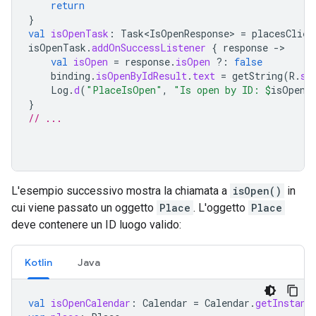
return
}
val
isOpenTask
:
Task<IsOpenResponse>
=
placesClien
isOpenTask
.
addOnSuccessListener
{
response
-
val
isOpen
=
response
.
isOpen
?:
false
binding
.
isOpenByIdResult
.
text
=
getString
(
R
.
st
Log
.
d
(
"PlaceIsOpen"
,
"Is open by ID: 
$
isOpen
"
}
// ...
L'esempio successivo mostra la chiamata a
isOpen()
in
cui viene passato un oggetto
Place
. L'oggetto
Place
deve contenere un ID luogo valido:
Kotlin
Java
val
isOpenCalendar
:
Calendar
=
Calendar
.
getInstanc