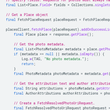
final
List<Place
.
Field
>
fields
=
Collections
.
singlet
// Get a Place object
final
FetchPlaceRequest
placeRequest
=
FetchPlaceReq
placesClient
.
fetchPlace
(
placeRequest
).
addOnSuccessLi
final
Place
place
=
response
.
getPlace
();
// Get the photo metadata.
final
List<PhotoMetadata>
metadata
=
place
.
getPh
if
(
metadata
==
null
||
metadata
.
isEmpty
())
{
Log
.
w
(
TAG
,
"No photo metadata."
);
return
;
}
final
PhotoMetadata
photoMetadata
=
metadata
.
get
// Get the attribution text and author attributi
final
String
attributions
=
photoMetadata
.
getAttr
final
AuthorAttributions
authorAttributions
=
pho
// Create a FetchResolvedPhotoUriRequest.
final
FetchResolvedPhotoUriRequest
photoRequest