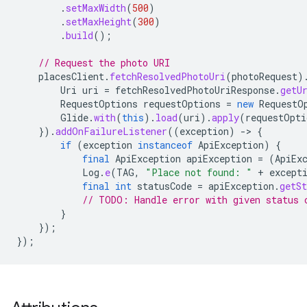
.
setMaxWidth
(
500
)
.
setMaxHeight
(
300
)
.
build
();
// Request the photo URI
placesClient
.
fetchResolvedPhotoUri
(
photoRequest
)
Uri
uri
=
fetchResolvedPhotoUriResponse
.
getU
RequestOptions
requestOptions
=
new
RequestO
Glide
.
with
(
this
).
load
(
uri
).
apply
(
requestOpti
}).
addOnFailureListener
((
exception
)
->
{
if
(
exception
instanceof
ApiException
)
{
final
ApiException
apiException
=
(
ApiEx
Log
.
e
(
TAG
,
"Place not found: "
+
except
final
int
statusCode
=
apiException
.
getSt
// TODO: Handle error with given status 
}
});
});