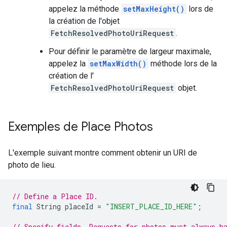
appelez la méthode
setMaxHeight()
lors de
la création de l'objet
FetchResolvedPhotoUriRequest
.
Pour définir le paramètre de largeur maximale,
appelez la
setMaxWidth()
méthode lors de la
création de l'
FetchResolvedPhotoUriRequest
objet.
Exemples de Place Photos
L'exemple suivant montre comment obtenir un URI de
photo de lieu.
// Define a Place ID.
final
String
placeId
=
"INSERT_PLACE_ID_HERE"
;
// Specify fields. Requests for photos must always h