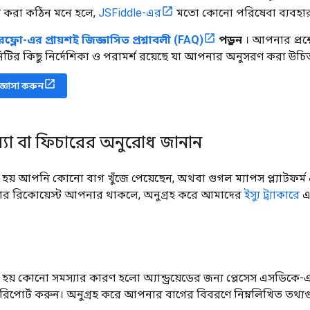
 করা কঠিন মনে হলে,
JSFiddle-এর
মতো কোনো পরিষেবা ব্যবহা
রফ্লো-এর প্রায়শই জিজ্ঞাসিত প্রশ্নাবলী (FAQ)
পড়ুন
। আপনার প্রশ্
টির কিছু নির্দেশিকা ও পরামর্শ রয়েছে যা আপনার অনুসরণ করা উচি
িজ্ঞাসা করুন
যা বা ফিচারের অনুরোধ জানান
য় আপনি কোনো বাগ খুঁজে পেয়েছেন, অথবা গুগল ম্যাপস প্ল্যাটফর্
 রিকোয়েস্ট আপনার থাকলে, অনুগ্রহ করে আমাদের
ইস্যু ট্র্যাকারে
এ
য় কোনো সমস্যার কারণ হলো অ্যান্ড্রয়েডের জন্য প্লেসেস এসডি
এটি রিপোর্ট করুন। অনুগ্রহ করে আপনার বাগের বিবরণে নিম্নলিখিত তথ্যগু