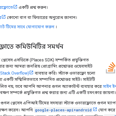
ারফ্লোতে
একটি প্রশ্ন করুন।
ে
কোনো বাগ বা ফিচারের অনুরোধ জানান।
োর্ট টিমের সাথে যোগাযোগ করুন
।
রফ্লোতে কমিউনিটির সমর্থন
ন্য প্লেসেস এসডিকে (Places SDK) সম্পর্কিত প্রযুক্তিগত
য়ার জন্য আমরা জনপ্রিয় প্রোগ্রামিং প্রশ্নোত্তর ওয়েবসাইট
 (Stack Overflow)
ব্যবহার করি। স্ট্যাক ওভারফ্লো হলো
ন্য একটি সম্মিলিতভাবে সম্পাদিত প্রশ্নোত্তর সাইট। সাইটটি
চালিত নয়, তবে আপনি আপনার গুগল অ্যাকাউন্ট ব্যবহার করে
সাইন ই
েক্ষণ সম্পর্কে প্রযুক্তিগত প্রশ্ন করার জন্য এটি একটি চমৎকার জায়গা।
গুগল প্লেসেস এপিআই টিমের সদস্যরা স্ট্যাক ওভারফ্লোতে গুগল ম্যাপস
্যবেক্ষণ করেন। আপনি
google-places-api+android
যোগ করে অ্