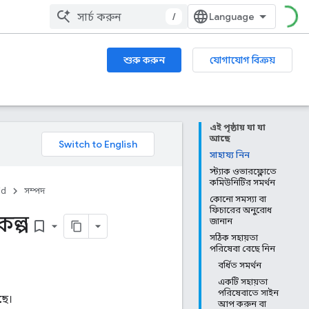
/
শুরু করুন
যোগাযোগ বিক্রয়
এই পৃষ্ঠায় যা যা
আছে
সাহায্য নিন
স্ট্যাক ওভারফ্লোতে
কমিউনিটির সমর্থন
id
সম্পদ
কোনো সমস্যা বা
ফিচারের অনুরোধ
কল্প
জানান
bookmark_border
সঠিক সহায়তা
পরিষেবা বেছে নিন
বর্ধিত সমর্থন
একটি সহায়তা
পরিষেবাতে সাইন
ছে।
আপ করুন বা