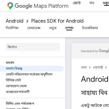
প্রোডাক্ট
দাম
ডকু
Maps Platform
Android
Places SDK for Android
নির্দেশিকা
রেফারেন্স
নমুনা
সম্পদ
উত্তরাধিকার
সমর্থন
হোম
প্রোডাক্ট
সমর্থন বিকল্প
মেমরি পরিচালনার সর্বোত্তম অনুশীলন
Android 
রিলিজ নোট
যোগাযোগ রেখো
সাহায্য নিন
ব্যবহারের শর্তাবলী
বিলিং এবং পর্যবেক্ষণ
একটু আটকে গেছেন