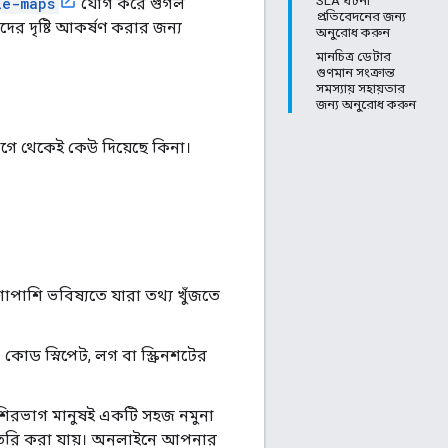
SLA ঘটনা
le-maps
যোগ করে গুগল
প্রতিবেদনের জন্য
্ঞদের দৃষ্টি আকর্ষণ করার জন্য
অনুরোধ করুন
মানচিত্র ডেটার
গুণমান সংক্রান্ত
সমস্যায় সহায়তার
জন্য অনুরোধ করুন
আগে থেকেই কেউ দিয়েছে কিনা।
াপাশি ভবিষ্যতে যারা তথ্য খুঁজতে
 কোড স্নিপেট, লগ বা স্ক্রিনশটের
িরভাগ মানুষই একটি সহজ নমুনা
় তৈরি করা যায়। অনলাইনে আপনার