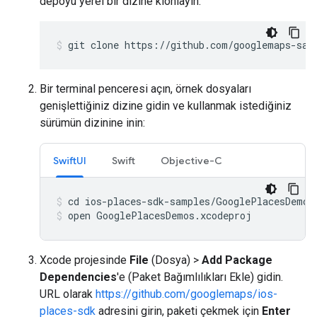
depoyu yerel bir dizine klonlayın:
git clone https://github.com/googlemaps-sam
Bir terminal penceresi açın, örnek dosyaları
genişlettiğiniz dizine gidin ve kullanmak istediğiniz
sürümün dizinine inin:
SwiftUI
Swift
Objective-C
open GooglePlacesDemos.xcodeproj
Xcode projesinde
File
(Dosya) >
Add Package
Dependencies
'e (Paket Bağımlılıkları Ekle) gidin.
URL olarak
https://github.com/googlemaps/ios-
places-sdk
adresini girin, paketi çekmek için
Enter