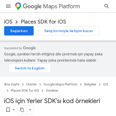
Maps Platform
iOS
Places SDK for iOS
Başlarken
Satış birimiyle iletişim kurun
Google, içerikleri tercih ettiğiniz dile çevirmek için yapay zeka
teknolojisini kullanır. Yapay zeka çevirilerinde hata olabilir.
Ana Sayfa
Ürünler
Google Maps Platform
Belgeler
iOS
Places SDK for iOS
Örnekler
i
OS için Yerler SDK'sı kod örnekleri
bookmark_border