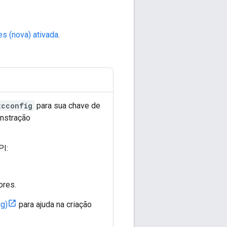
s (nova) ativada
.
xcconfig
para sua chave de
nstração
PI:
ores.
ig)
para ajuda na criação