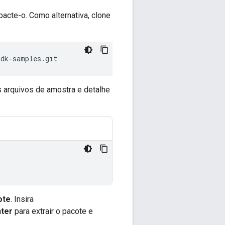
cte-o. Como alternativa, clone
sdk-samples.git
s arquivos de amostra e detalhe
ote
. Insira
nter
para extrair o pacote e