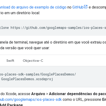
wnload do arquivo de exemplo de código
no
GitHub
e descompa
io em um diretório local:
clone https://github.com/googlemaps-samples/ios-places-
anela de terminal, navegue até o diretório em que você extraiu o
o da versão que você quer usar:
Swift
Objective-C
 GooglePlacesDemos.xcodeproj
o do Xcode, acesse
Arquivo
>
Adicionar dependências do pac
ithub.com/googlemaps/ios-places-sdk
como o URL, pressione
E
Add Package
.