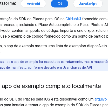
ataforma:
iOS
Android
JavaScript
stração do SDK do Places para iOS no
GitHub
fornecido com 
s recursos, incluindo o Place Autocomplete e o Place Photos. A
vedor contém snippets de código. Importe e crie o app, adicion
use o exemplo de código fornecido como um ponto de partida p
o, o app de exemplo mostra uma lista de exemplos disponíveis p
.
mas
: se o app de exemplo for executado corretamente, mas o mapa não 
uivo de manifesto, conforme descrito em
Usar chaves de API
.
o app de exemplo completo localmente
lo do SDK do Places para iOS está disponível como um
arquivo
s para instalar e testar o app de exemplo do SDK do Places par