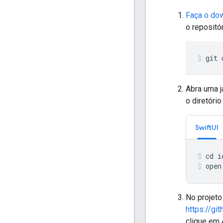
Faça o do
o repositór
git 
Abra uma j
o diretóri
SwiftUI
open
No projet
https://g
clique em