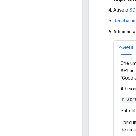
Ative o
SD
Receba um
Adicione a
SwiftUI
Crie u
API no
(Googl
Adicion
PLACE
Substi
Consul
de um a