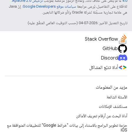
4.0‏
ما لم يُنصّ على خلاف ذلك، ونماذج الرموز مرخّصة بموجب
ترخيص Apache 2.0‏
.
للاطّلاع على التفاصيل، يُرجى مراجعة
سياسات موقع Google Developers‏
. إنّ Java
هي علامة تجارية مسجَّلة لشركة Oracle و/أو شركائها التابعين.
تاريخ التعديل الأخير: 2026-07-04 (حسب التوقيت العالمي المتفَّق عليه)
Stack Overflow
GitHub
Discord
أداة تتبّع المشاكل
مزيد من المعلومات
الأسئلة الشائعة
مستكشف الإمكانات
أداة البحث عن أرقام تعريف الأماكن
حزمة تطوير البرامج بالاستناد إلى بيانات "خرائط Google" للتطبيقات المتوافقة مع
iOS