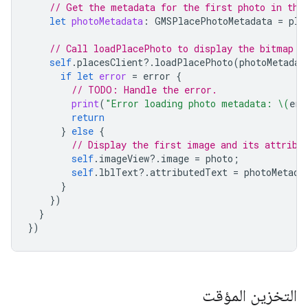
// Get the metadata for the first photo in the
let
photoMetadata
:
GMSPlacePhotoMetadata
=
pla
// Call loadPlacePhoto to display the bitmap a
self
.
placesClient
?.
loadPlacePhoto
(
photoMetadat
if
let
error
=
error
{
// TODO: Handle the error.
print
(
"Error loading photo metadata: 
\(
err
return
}
else
{
// Display the first image and its attribu
self
.
imageView
?.
image
=
photo
;
self
.
lblText
?.
attributedText
=
photoMetada
}
})
}
})
التخزين المؤقت