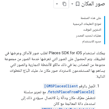
صور المكان
bookmark_border
على هذه الصفحة
نموذج التعليمات البرمجية
التخزين المؤقت
عمليات تحديد المصدر
حدود الاستخدام
يمكنك استخدام Places SDK for iOS لطلب صور الأماكن وعرضها في
تطبيقك. يتم الحصول على الصور التي تعرضها خدمة الصور من مجموعة
متنوعة من المصادر، بما في ذلك مالكو الأنشطة التجارية والصور التي
يساهم بها المستخدمون. لاسترداد صور مكان ما، عليك اتّباع الخطوات
التالية:
اتّصِل بالرقم
[GMSPlacesClient
fetchPlaceFromPlaceId]
، مع تمرير سلسلة
تتضمّن معرّف مكان ودالّة ردّ الاتصال. سيؤدي ذلك إلى
استدعاء دالة المعالجة مع كائن