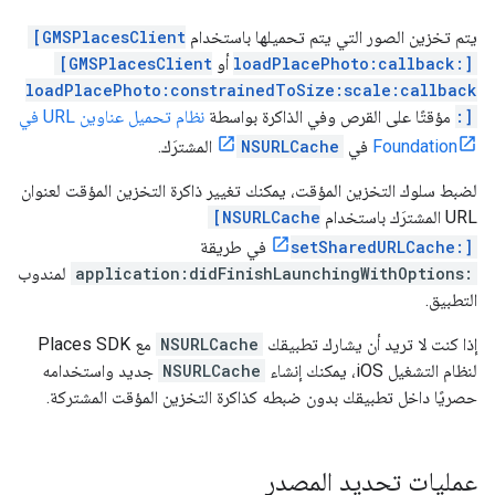
يتم تخزين الصور التي يتم تحميلها باستخدام
[GMSPlacesClient
loadPlacePhoto:callback:]
أو
[GMSPlacesClient
loadPlacePhoto:constrainedToSize:scale:callback
:]
مؤقتًا على القرص وفي الذاكرة بواسطة
نظام تحميل عناوين URL في
Foundation
في
NSURLCache
المشترَك.
لضبط سلوك التخزين المؤقت، يمكنك تغيير ذاكرة التخزين المؤقت لعنوان
URL المشترَك باستخدام
[NSURLCache
setSharedURLCache:]
في طريقة
application:didFinishLaunchingWithOptions:
لمندوب
التطبيق.
إذا كنت لا تريد أن يشارك تطبيقك
NSURLCache
مع Places SDK
لنظام التشغيل iOS، يمكنك إنشاء
NSURLCache
جديد واستخدامه
حصريًا داخل تطبيقك بدون ضبطه كذاكرة التخزين المؤقت المشتركة.
عمليات تحديد المصدر