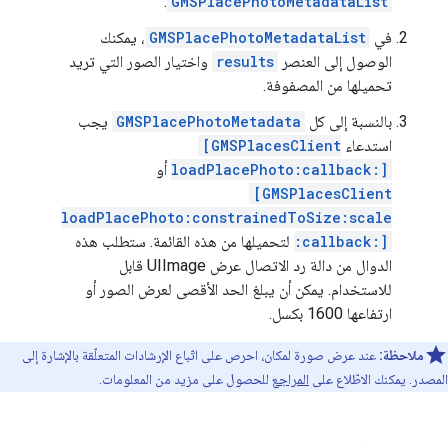
.
GMSPlacePhotoMetadataList
في
GMSPlacePhotoMetadataList
، يمكنك
الوصول إلى العنصر
results
واختيار الصور التي تريد
تحميلها من المصفوفة.
بالنسبة إلى كل
GMSPlacePhotoMetadata
يجب
استدعاء
[GMSPlacesClient
loadPlacePhoto:callback:]
أو
[GMSPlacesClient
loadPlacePhoto:constrainedToSize:scale
:callback:]
لتحميلها من هذه القائمة. ستطلب هذه
الدوال من دالة رد الاتصال عرض UIImage قابل
للاستخدام. يمكن أن يبلغ الحد الأقصى لعرض الصور أو
ارتفاعها 1600 بكسل.
ملاحظة:
عند عرض صورة لمكان، احرص على اتّباع الإرشادات المتعلّقة بالإشارة إلى
المصدر. يمكنك الاطّلاع على
المراجع
للحصول على مزيد من المعلومات.