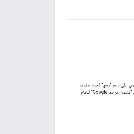
Swift تحتوي على دعم "دمج" لحِزم تطوير
البرامج (SDK) في "منصة خرائط Google" لنظام