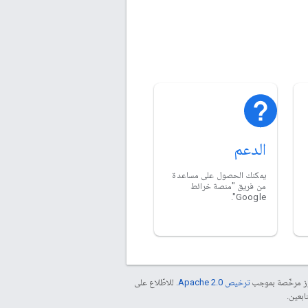
الدعم
يمكنك الحصول على مساعدة
من فريق "منصة خرائط
Google".
موز مرخّصة بموجب
ترخيص Apache 2.0‏
. للاطّلاع على