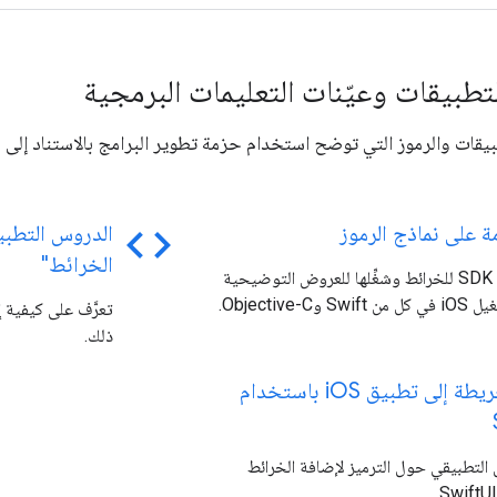
لتطبيقات وعيّنات التعليمات البرمجية
code
ة على نماذج الرموز
الدروس التطبي
الخرائط"
ثبِّت حزمة SDK للخرائط وشغِّلها للعروض التوضيحية
 وObjective-C.
ذلك.
يطة إلى تطبيق i
OS باستخدام
 التطبيقي حول الترميز لإضافة الخرائط