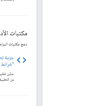
مكتبات الأد
دمج مكتبات البرامج
code
حزمة تطو
"خرائط Google" لمكتبة i
حسِّن تطب
من التطبيق