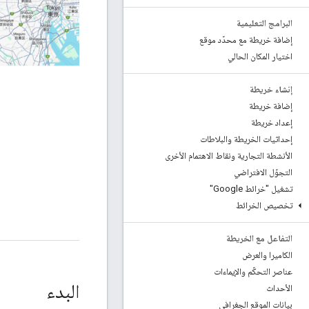
البرامج التعليمية
إضافة خريطة مع محدّد موقع
اختيار المكان الحالي
إنشاء خريطة
إضافة خريطة
إعداد خريطة
إحداثيات الخريطة والبلاطات
الأنشطة التجارية ونقاط الاهتمام الأخرى
التجوّل الافتراضي
تشغيل "خرائط Google"
تخصيص الخرائط
التفاعل مع الخريطة
الكاميرا والعرض
عناصر التحكّم والإيماءات
البدء
الأحداث
بيانات الموقع الجغرافي