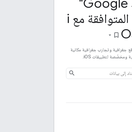
"خرائط Google"
لمتوافقة مع i
O
bookmark_border
قع جغرافية وتجارب جغرافية مكانية
ة ومخصّصة لتطبيقات iOS.