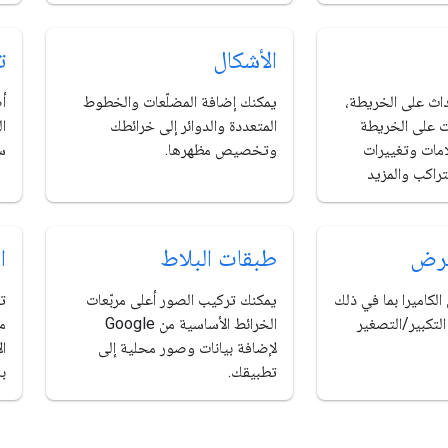
الأشكال
ت
داث على الخريطة،
يمكنك إضافة المضلّعات والخطوط
أ
ات على الخريطة
المتعددة والدوائر إلى خرائطك
ا
امات وتغييرات
وتخصيص مظهرها.
س
تراكب والمزيد
لعرض
طبقات البلاط
ا
لكاميرا بما في ذلك
يمكنك تركيب الصور أعلى مربّعات
ت
تكبير/التصغير
الخرائط الأساسية من Google
م
لإضافة بيانات وصور محلية إلى
ا
تطبيقك.
با