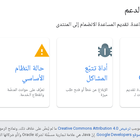
لدعم
دة. تقديم المساعدة الانضمام إلى المنتدى
أداة تتبّع
حالة النظام
المشاكل
الأساسي
. تقديم
الإبلاغ عن خطأ أو فتح طلب
تعرَّف على حوادث المنصّة
 لـ
ميزة
وانقطاع الخدمة.
بموجب
ترخيص Creative Commons Attribution 4.0‏
ما لم يُنصّ على خلاف ذلك، ونماذج الر
Google Dev‏
. إنّ Java هي علامة تجارية مسجَّلة لشركة Oracle و/أو شركائها التابعين.