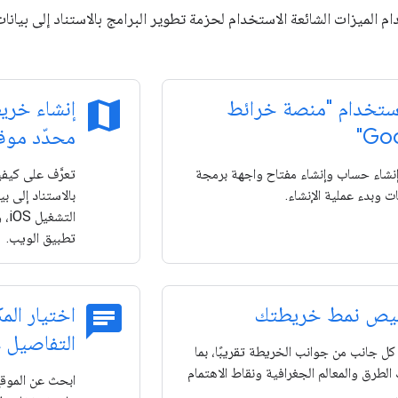
map
ستخدام "منصة خرائط
إنشاء خري
Goo
محدّد موق
نشاء حساب وإنشاء مفتاح واجهة برمجة
تعرَّف على كيف
ت وبدء عملية الإنشاء.
الت
تطبيق الويب.
chat
ص نمط خريطتك
اختيار ال
التفاصيل 
ل جانب من جوانب الخريطة تقريبًا، بما
الطرق والمعالم الجغرافية ونقاط الاهتمام