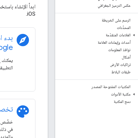
عكس الترميز الجغرافي
iOS.
الرسم على الخريطة
المحدِّدات
العلامات المتقدّمة
explore
بدء ا
أحداث وإيماءات العلامة
gle"
نوافذ المعلومات
أشكال
يمكنك إ
تراكبات الأرض
التطبيقا
طبقات البلاط
المكتبات المفتوحة المصدر
مكتبة الأدوات
دمج المكتبة
palette
تخصي
خصِّص ك
في ذلك 
والمزيد.