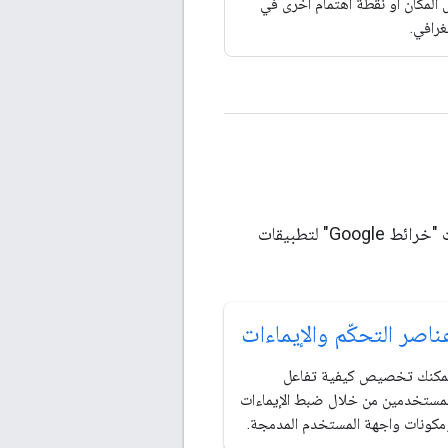
المكان أو نقطة اهتمام أخرى في
غرافي.
تصفح المستندات للتعرّف على الميزات الأساسية لحزمة تطوير البرامج بالاستناد إلى بيانات "خرائط Google" لتطبيقات
ناصر التحكّم والإيماءات
مكنك تخصيص كيفية تفاعل
لمستخدمين من خلال ضبط الإيماءات
مكونات واجهة المستخدم المدمجة.