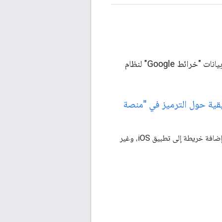
تشغيل نماذج التطبيقات والرموز التي توضح استخدام حزمة تطوير البرامج بالاستناد إلى بيانات "خرائط Google" لنظام
قية حول الترميز في "منصة
تعرَّف على كيفية إضافة خريطة إلى تطبيق iOS، وغير