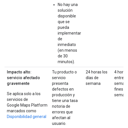
No hay una
solución
disponible
que se
pueda
implementar
de
inmediato
(en menos
de 30
minutos).
Impacto alto:
Tu producto o
24 horas los
4 horas
servicio afectado
servicio
días de
entre
gravemente
presenta
semana
semana
defectos en
fines d
Se aplica solo a los
producción y
seman
servicios de
tiene una tasa
Google Maps Platform
notoria de
marcados como
errores que
Disponibilidad general
afectan al
usuario.