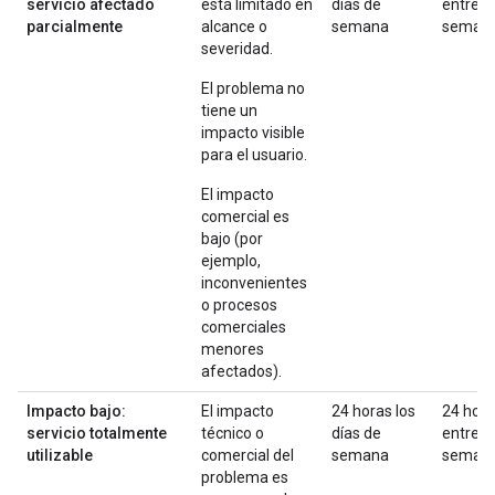
servicio afectado
está limitado en
días de
entre
parcialmente
alcance o
semana
seman
severidad.
El problema no
tiene un
impacto visible
para el usuario.
El impacto
comercial es
bajo (por
ejemplo,
inconvenientes
o procesos
comerciales
menores
afectados).
Impacto bajo:
El impacto
24 horas los
24 hor
servicio totalmente
técnico o
días de
entre
utilizable
comercial del
semana
seman
problema es