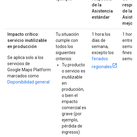
de la
respue
Asistencia
de la
estándar
Asiste
mejor
Impacto crítico:
Tu situación
1 hora los
1 hora
servicio inutilizable
cumple con
días de
entre
en producción
todos los
semana,
semana
siguientes
excepto los
fines d
Se aplica solo a los
criterios:
feriados
seman
servicios de
Tu producto
regionales
Google Maps Platform
o servicio es
marcados como
inutilizable
Disponibilidad general
en
producción,
o bien el
impacto
comercial es
grave (por
ejemplo,
pérdida de
ingresos).