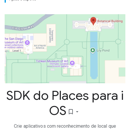
SDK do Places para i
OS
bookmark_border
Crie aplicativos com reconhecimento de local que