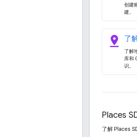
创建账
建。
pin_drop
了解
了解地
库和 
识。
Places SD
了解 Places