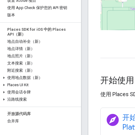
设置 Xcode 项目
使用 App Check 保护您的 API 密钥
版本
Places SDK for i
OS 中的 Places
API（新）
地点自动补全（新）
地点详情（新）
地点照片（新）
文本搜索（新）
附近搜索（新）
开始使
使用地点数据（新）
Places UI Kit
使用会话令牌
使用 Places
沿路线搜索
开放源代码库
explore
开始
合并库
Pla