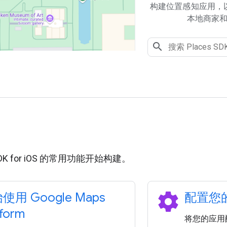
构建位置感知应用，
本地商家
用
 SDK for iOS 的常用功能开始构建。
settings
使用 Google Maps
配置您
tform
将您的应用配置