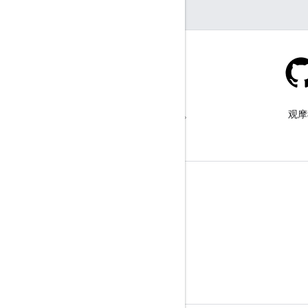
Stack Overflow
在 google-maps 标签下提问。
观摩
了解详情
常见问题解答
API 选择工具
地点 ID 查找工具
Maps SDK for iOS