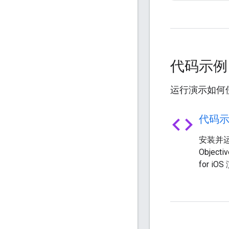
代码示
运行演示如何使用 
code
代码
安装并运行
Objecti
for iO