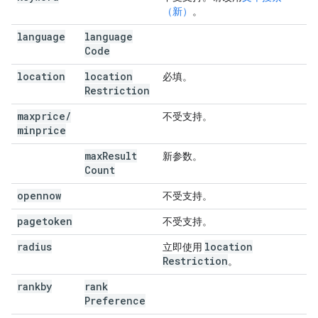
（新）
。
language
language
Code
location
location
必填。
Restriction
maxprice
/
不受支持。
minprice
max
Result
新参数。
Count
opennow
不受支持。
pagetoken
不受支持。
radius
location
立即使用
Restriction
。
rankby
rank
Preference