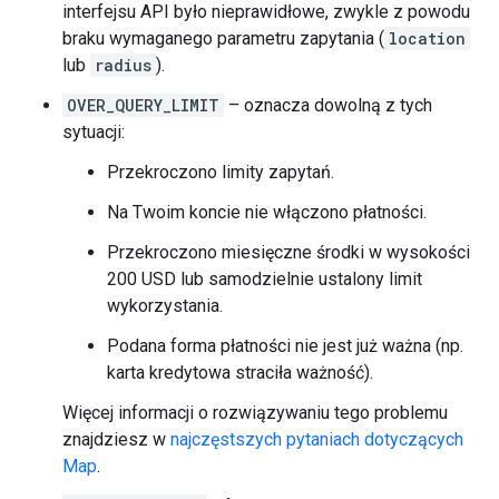
"business_status"
:
"OPERATIONAL"
,
interfejsu API było nieprawidłowe, zwykle z powodu
"geometry"
:
braku wymaganego parametru zapytania (
location
{
lub
radius
).
"location"
:
{
"lat"
:
-33.8677035
,
"lng
"viewport"
:
OVER_QUERY_LIMIT
– oznacza dowolną z tych
{
sytuacji:
"northeast"
:
{
"lat"
:
-33.86634597010728
,
"ln
Przekroczono limity zapytań.
"southwest"
:
{
"lat"
:
-33.86904562989272
,
"ln
Na Twoim koncie nie włączono płatności.
},
Przekroczono miesięczne środki w wysokości
},
"icon"
:
"https://maps.gstatic.com/mapfiles
200 USD lub samodzielnie ustalony limit
"icon_background_color"
:
"#7B9EB0"
,
wykorzystania.
"icon_mask_base_uri"
:
"https://maps.gstati
"name"
:
"Sydney Harbour Lunch Cruise"
,
Podana forma płatności nie jest już ważna (np.
"opening_hours"
:
{
"open_now"
:
false
},
karta kredytowa straciła ważność).
"photos"
:
[
Więcej informacji o rozwiązywaniu tego problemu
{
znajdziesz w
najczęstszych pytaniach dotyczących
"height"
:
545
,
Map
.
"html_attributions"
: