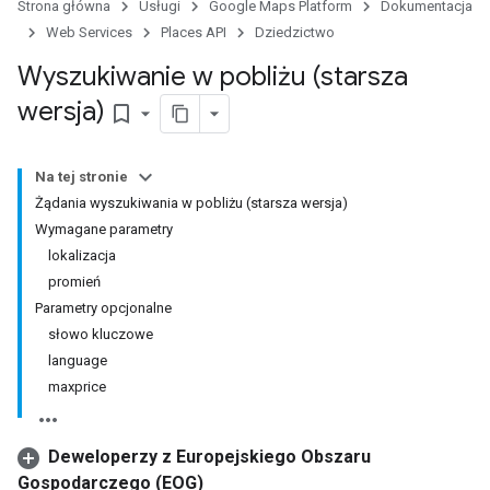
Strona główna
Usługi
Google Maps Platform
Dokumentacja
Web Services
Places API
Dziedzictwo
Wyszukiwanie w pobliżu (starsza
wersja)
bookmark_border
Na tej stronie
Żądania wyszukiwania w pobliżu (starsza wersja)
Wymagane parametry
lokalizacja
promień
Parametry opcjonalne
słowo kluczowe
language
maxprice
Deweloperzy z Europejskiego Obszaru
Gospodarczego (EOG)