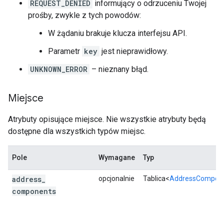
[
REQUEST_DENIED
informujący o odrzuceniu Twojej
'
Syd
ne
y
Harbour
Lu
n
ch
Cruise
'
,
prośby, zwykle z tych powodów:
],
"photo_reference"
:
"Aap_uEBFyQ2xDzHk
W żądaniu brakuje klucza interfejsu API.
"width"
:
969
,
},
Parametr
key
jest nieprawidłowy.
],
UNKNOWN_ERROR
– nieznany błąd.
"place_id"
:
"ChIJUbf3iDiuEmsROJxXbhYO7cM"
"plus_code"
:
{
Miejsce
"compound_code"
:
"46J2+WM Sydney, New 
"global_code"
:
"4RRH46J2+WM"
,
Atrybuty opisujące miejsce. Nie wszystkie atrybuty będą
},
"rating"
:
3.9
,
dostępne dla wszystkich typów miejsc.
"reference"
:
"ChIJUbf3iDiuEmsROJxXbhYO7cM
"scope"
:
"GOOGLE"
,
Pole
Wymagane
Typ
"types"
:
[
address
_
opcjonalnie
Tablica<
AddressCompon
"travel_agency"
,
"restaurant"
,
components
"food"
,
"point_of_interest"
,
"establishment"
,