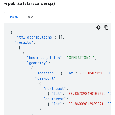
w pobliżu (starsza wersja)
.
JSON
XML
{
"html_attributions"
:
[],
"results"
:
[
{
"business_status"
:
"OPERATIONAL"
,
"geometry"
:
{
"location"
:
{
"lat"
:
-33.8587323
,
"lng
"viewport"
:
{
"northeast"
:
{
"lat"
:
-33.85739847010727
,
"ln
"southwest"
:
{
"lat"
:
-33.86009812989271
,
"ln
},
},