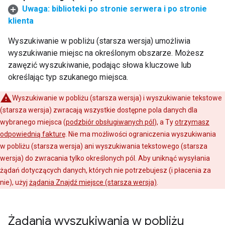
Uwaga: biblioteki po stronie serwera i po stronie
klienta
Wyszukiwanie w pobliżu (starsza wersja) umożliwia
wyszukiwanie miejsc na określonym obszarze. Możesz
zawęzić wyszukiwanie, podając słowa kluczowe lub
określając typ szukanego miejsca.
Wyszukiwanie w pobliżu (starsza wersja) i wyszukiwanie tekstowe
(starsza wersja) zwracają wszystkie dostępne pola danych dla
wybranego miejsca (
podzbiór obsługiwanych pól
), a Ty
otrzymasz
odpowiednią fakturę
. Nie ma możliwości ograniczenia wyszukiwania
w pobliżu (starsza wersja) ani wyszukiwania tekstowego (starsza
wersja) do zwracania tylko określonych pól. Aby uniknąć wysyłania
żądań dotyczących danych, których nie potrzebujesz (i płacenia za
nie), użyj
żądania Znajdź miejsce (starsza wersja)
.
Żądania wyszukiwania w pobliżu