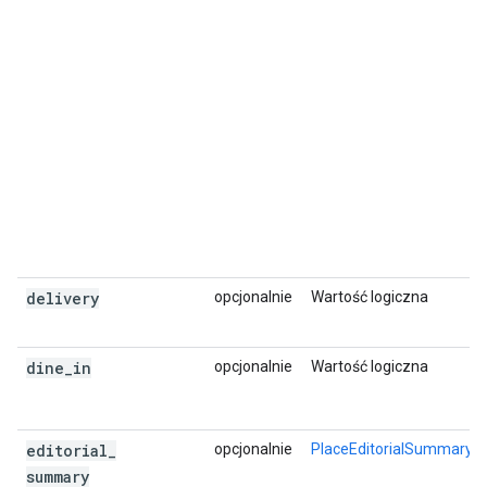
"photos"
:
[
{
"height"
:
4912
,
"html_attributions"
:
[
'
A
Google
User
'
,
],
"photo_reference"
:
"Aap_uED1aGaMs8xY
"width"
:
7360
,
},
],
"place_id"
:
"ChIJjRuIiTiuEmsRCHhYnrWiSok"
"plus_code"
:
delivery
opcjonalnie
Wartość logiczna
{
"compound_code"
:
"46J2+XM Sydney, New 
"global_code"
:
"4RRH46J2+XM"
,
dine
_
in
opcjonalnie
Wartość logiczna
},
"rating"
:
4.1
,
"reference"
:
"ChIJjRuIiTiuEmsRCHhYnrWiSok
"scope"
:
"GOOGLE"
,
editorial
_
opcjonalnie
PlaceEditorialSummary
"types"
:
summary
[