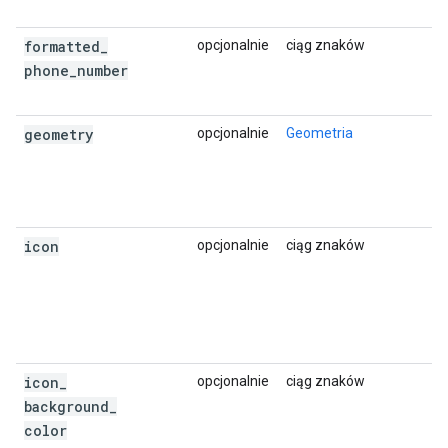
},
"rating"
:
3.9
,
"reference"
:
"ChIJxRjqYTiuEmsRGebAA_chDLE
formatted
_
opcjonalnie
ciąg znaków
"scope"
:
"GOOGLE"
,
phone
_
number
"types"
:
[
"tourist_attraction"
,
geometry
opcjonalnie
Geometria
"travel_agency"
,
"restaurant"
,
"food"
,
"point_of_interest"
,
"establishment"
,
],
icon
opcjonalnie
ciąg znaków
"user_ratings_total"
:
99
,
"vicinity"
:
"King Street Wharf, 32 The Pro
},
{
"business_status"
:
"OPERATIONAL"
,
"geometry"
:
{
icon
_
opcjonalnie
ciąg znaków
"location"
:
{
"lat"
:
-33.8609391
,
"lng
background
_
"viewport"
:
color
{