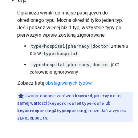
Ogranicza wyniki do miejsc pasujących do
określonego typu. Można określić tylko jeden typ.
Jeśli podasz więcej niż 1 typ, wszystkie typy po
pierwszym wpisie zostaną zignorowane.
type=hospital|pharmacy|doctor
zmienia
się w
type=hospital
type=hospital,pharmacy,doctor
jest
całkowicie ignorowany
Zobacz listę
obsługiwanych typów
.
Uwaga: dodanie zarówno
keyword
, jak i
type
o tej
samej wartości (
keyword=cafe&type=cafe
lub
keyword=parking&type=parking
) może dać w wyniku
ZERO_RESULTS
.