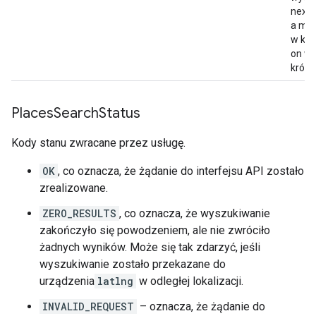
],
next
"place_id"
:
"ChIJNQfwZTiuEmsR1m1x9w0E2V0"
a mo
"plus_code"
:
w któ
{
on wa
"compound_code"
:
"46J2+WM Sydney, New 
krótk
"global_code"
:
"4RRH46J2+WM"
,
},
"rating"
:
3.8
,
Places
Search
Status
"reference"
:
"ChIJNQfwZTiuEmsR1m1x9w0E2V0
"scope"
:
"GOOGLE"
,
Kody stanu zwracane przez usługę.
"types"
:
[
OK
, co oznacza, że żądanie do interfejsu API zostało
"travel_agency"
,
zrealizowane.
"restaurant"
,
"food"
,
ZERO_RESULTS
, co oznacza, że wyszukiwanie
"point_of_interest"
,
zakończyło się powodzeniem, ale nie zwróciło
"establishment"
,
żadnych wyników. Może się tak zdarzyć, jeśli
],
wyszukiwanie zostało przekazane do
"user_ratings_total"
:
49
,
"vicinity"
:
"32 The Promenade King Street 
urządzenia
latlng
w odległej lokalizacji.
},
INVALID_REQUEST
– oznacza, że żądanie do
{