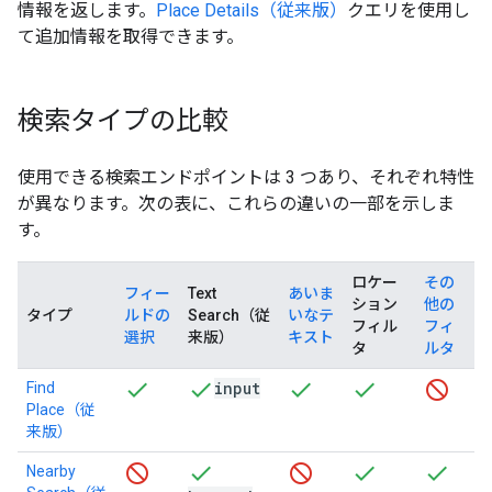
情報を返します。
Place Details（従来版）
クエリを使用し
て追加情報を取得できます。
検索タイプの比較
使用できる検索エンドポイントは 3 つあり、それぞれ特性
が異なります。次の表に、これらの違いの一部を示しま
す。
ロケー
その
フィー
Text
あいま
ション
他の
タイプ
ルドの
Search（従
いなテ
フィル
フィ
選択
来版）
キスト
タ
ルタ
input
Find
Place（従
来版）
Nearby