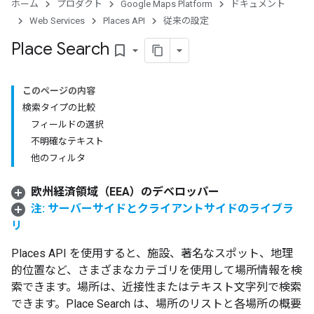
ホーム
プロダクト
Google Maps Platform
ドキュメント
Web Services
Places API
従来の設定
Place Search
bookmark_border
このページの内容
検索タイプの比較
フィールドの選択
不明確なテキスト
他のフィルタ
欧州経済領域（EEA）のデベロッパー
注: サーバーサイドとクライアントサイドのライブラ
リ
Places API を使用すると、施設、著名なスポット、地理
的位置など、さまざまなカテゴリを使用して場所情報を検
索できます。場所は、近接性またはテキスト文字列で検索
できます。Place Search は、場所のリストと各場所の概要