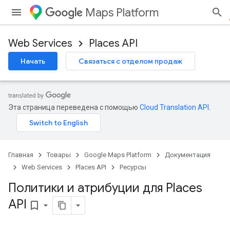
Maps Platform
Web Services
Places API
Начать
Связаться с отделом продаж
Эта страница переведена с помощью
Cloud Translation API
.
Главная
Товары
Google Maps Platform
Документация
Web Services
Places API
Ресурсы
Политики и атрибуции для Places
API
bookmark_border