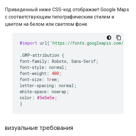
Приведенный ниже CSS-код отображает Google Maps
с соответствующим типографическим стилем и
цветом на белом или светлом фоне.
@import
url
(
'https://fonts.googleapis.com/css2?
.
GMP
-
attribution
{
font
-
family
:
Roboto
,
Sans
-
Serif
;
font
-
style
:
normal
;
font
-
weight
:
400
;
font
-
size
:
1
rem
;
letter
-
spacing
:
normal
;
white
-
space
:
nowrap
;
color
:
#5e5e5e;
}
визуальные требования