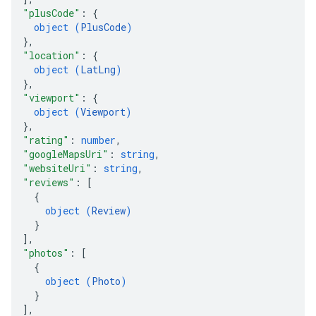
"plusCode"
: 
{
object (
PlusCode
)
}
,
"location"
: 
{
object (
LatLng
)
}
,
"viewport"
: 
{
object (
Viewport
)
}
,
"rating"
: 
number
,
"googleMapsUri"
: 
string
,
"websiteUri"
: 
string
,
"reviews"
: 
[
{
object (
Review
)
}
]
,
"photos"
: 
[
{
object (
Photo
)
}
]
,