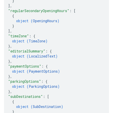
}
]
,
"regularSecondaryOpeningHours"
: 
[
{
object (
OpeningHours
)
}
]
,
"timeZone"
: 
{
object (
TimeZone
)
}
,
"editorialSummary"
: 
{
object (
LocalizedText
)
}
,
"paymentOptions"
: 
{
object (
PaymentOptions
)
}
,
"parkingOptions"
: 
{
object (
ParkingOptions
)
}
,
"subDestinations"
: 
[
{
object (
SubDestination
)
}