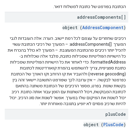
הכתובת בפורמט של כתובת למשלוח דואר.
address
Components[]
object (
AddressComponent
)
רכיבים שחוזרים על עצמם לכל רמת יישוב. הערה: אלה העובדות לגבי
המערך addressComponents[] ‎: – המערך של רכיבי הכתובת עשוי
להכיל יותר רכיבים מהכתובת המעוצבת. – המערך לא כולל בהכרח את
כל הישויות הפוליטיות שמכילות כתובת, מלבד אלה שכלולות ב-
formattedAddress. כדי לאחזר את כל הישויות הפוליטיות שמכילות
כתובת ספציפית, צריך להשתמש בהמרת קואורדינטות לכתובות
(reverse geocoding) ולהעביר את קו הרוחב וקו האורך של הכתובת
כפרמטר לבקשה. – אין ערובה לכך שפורמט התשובה יישאר זהה בין
בקשות שונות. בפרט, מספר הרכיבים של הכתובת משתנה בהתאם
לכתובת המבוקשת, ויכול להשתנות עם הזמן עבור אותה כתובת. רכיב
יכול לשנות את המיקום שלו במערך. אפשר לשנות את סוג הרכיב. יכול
להיות שרכיב מסוים לא יופיע בתגובה מאוחרת יותר.
plus
Code
object (
PlusCode
)