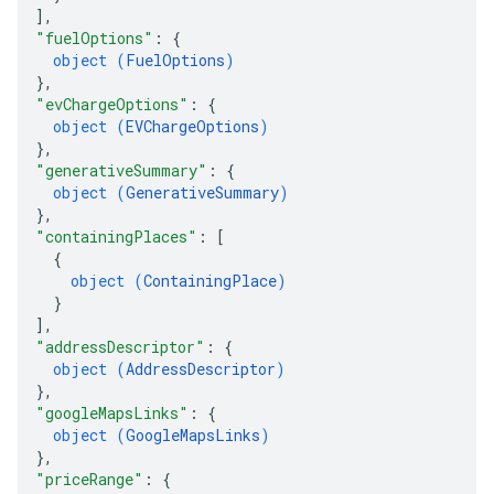
]
,
"fuelOptions"
: 
{
object (
FuelOptions
)
}
,
"evChargeOptions"
: 
{
object (
EVChargeOptions
)
}
,
"generativeSummary"
: 
{
object (
GenerativeSummary
)
}
,
"containingPlaces"
: 
[
{
object (
ContainingPlace
)
}
]
,
"addressDescriptor"
: 
{
object (
AddressDescriptor
)
}
,
"googleMapsLinks"
: 
{
object (
GoogleMapsLinks
)
}
,
"priceRange"
: 
{