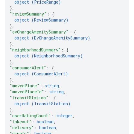
object (
PriceRange
)
}
,
"reviewSummary"
: 
{
object (
ReviewSummary
)
}
,
"evChargeAmenitySummary"
: 
{
object (
EvChargeAmenitySummary
)
}
,
"neighborhoodSummary"
: 
{
object (
NeighborhoodSummary
)
}
,
"consumerAlert"
: 
{
object (
ConsumerAlert
)
}
,
"movedPlace"
: 
string
,
"movedPlaceId"
: 
string
,
"transitStation"
: 
{
object (
TransitStation
)
}
,
"userRatingCount"
: 
integer
,
"takeout"
: 
boolean
,
"delivery"
: 
boolean
,
"dineIn"
: 
boolean
,