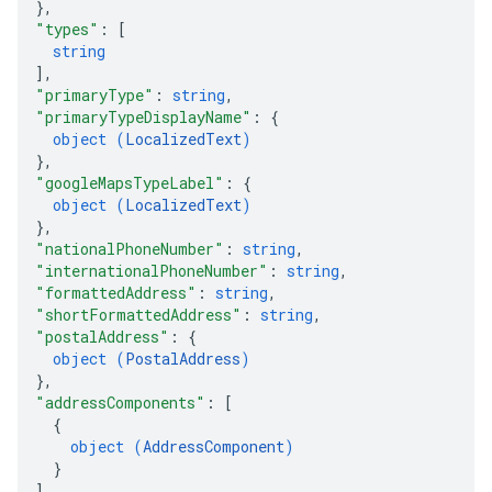
}
,
"types"
: 
[
string
]
,
"primaryType"
: 
string
,
"primaryTypeDisplayName"
: 
{
object (
LocalizedText
)
}
,
"googleMapsTypeLabel"
: 
{
object (
LocalizedText
)
}
,
"nationalPhoneNumber"
: 
string
,
"internationalPhoneNumber"
: 
string
,
"formattedAddress"
: 
string
,
"shortFormattedAddress"
: 
string
,
"postalAddress"
: 
{
object (
PostalAddress
)
}
,
"addressComponents"
: 
[
{
object (
AddressComponent
)
}
]
,