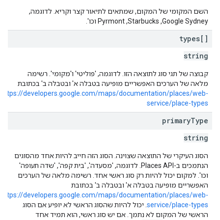
השם המקומי של המקום, שמתאים לתיאור קצר וקריא. לדוגמה,
Google Sydney,‏ Starbucks,‏ Pyrmont וכו'.
types[]
string
קבוצה של תגי סוג לתוצאה הזו. לדוגמה, 'פוליטי' ו'מקומי'. רשימה
מלאה של הערכים האפשריים מופיעה בטבלה א' ובטבלה ב' בכתובת
https://developers.google.com/maps/documentation/places/web-
service/place-types
primary
Type
string
הסוג העיקרי של התוצאה שצוינה. הסוג הזה חייב להיות אחד מהסוגים
הנתמכים ב-Places API. לדוגמה, 'מסעדה', 'בית קפה', 'שדה תעופה'
וכו'. למקום יכול להיות רק סוג ראשי אחד. רשימה מלאה של הערכים
האפשריים מופיעה בטבלה א' ובטבלה ב' בכתובת
https://developers.google.com/maps/documentation/places/web-
service/place-types
. יכול להיות שהסוג הראשי לא יופיע אם הסוג
הראשי של המקום לא נתמך. אם יש סוג ראשי, הוא תמיד אחד