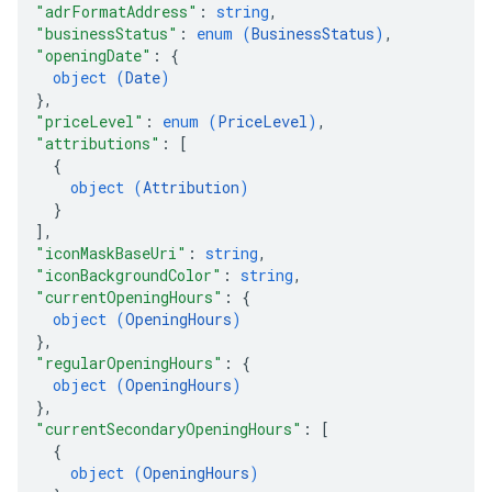
"adrFormatAddress"
: 
string
,
"businessStatus"
: 
enum (
BusinessStatus
)
,
"openingDate"
: 
{
object (
Date
)
}
,
"priceLevel"
: 
enum (
PriceLevel
)
,
"attributions"
: 
[
{
object (
Attribution
)
}
]
,
"iconMaskBaseUri"
: 
string
,
"iconBackgroundColor"
: 
string
,
"currentOpeningHours"
: 
{
object (
OpeningHours
)
}
,
"regularOpeningHours"
: 
{
object (
OpeningHours
)
}
,
"currentSecondaryOpeningHours"
: 
[
{
object (
OpeningHours
)