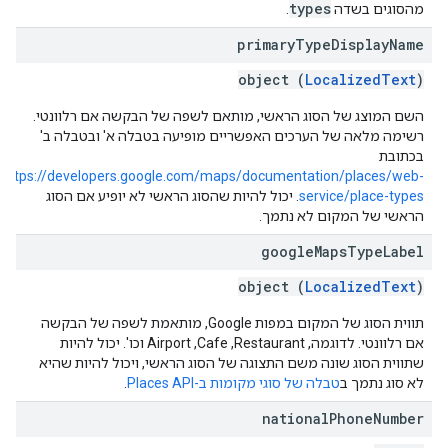
types
מהסוגים בשדה
.
primary
Type
Display
Name
object (
LocalizedText
)
השם המוצג של הסוג הראשי, מותאם לשפה של הבקשה אם רלוונטי.
רשימה מלאה של הערכים האפשריים מופיעה בטבלה א' ובטבלה ב'
בכתובת
https://developers.google.com/maps/documentation/places/web-
service/place-types
. יכול להיות שהסוג הראשי לא יופיע אם הסוג
הראשי של המקום לא נתמך.
google
Maps
Type
Label
object (
LocalizedText
)
תווית הסוג של המקום במפות Google, מותאמת לשפה של הבקשה
אם רלוונטי. לדוגמה, Restaurant,‏ Cafe,‏ Airport וכו'. יכול להיות
שתווית הסוג שונה משם התצוגה של הסוג הראשי, ויכול להיות שהיא
לא סוג נתמך ב
טבלה של סוגי מקומות ב-Places API
.
national
Phone
Number