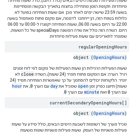
שעות הפעילות לשבעת הימים הבאים (כולל היום), כולל שעות פתיחה
מיוחדות. תקופת הזמן מתחילה בחצות בתאריך הבקשה ומסתיימת
בשעה 23:59 שישה ימים לאחר מכן. אם שעות הפתיחה בפועל לא
כלולות בטווח הזה, הן ייחתכו. לדוגמה, אם מקום פתוח מאתמול בשעה
22:00 עד היום בשעה 06:00, שעות הפתיחה יקוצרו ל-00:00 עד 06:00
היום. השדה הזה כולל את שדה המשנה specialDays של כל השעות,
שמוגדר לתאריכים עם שעות פעילות מיוחדות.
regular
Opening
Hours
object (
OpeningHours
)
שעות הפעילות הרגילות הן שעות הפעילות של מקום לפי לוח זמנים
close
רגיל. הערה: אם המקום פתוח תמיד (24 שעות), השדה
לא
יוגדר. הלקוחות יכולים להסתמך על כך שאפשרות הפתיחה תמיד (24
hour
0
day
open
שעות) תיוצג כפרק זמן
שמכיל את
עם הערך
, את
0
minute
0
עם הערך
ואת
עם הערך
.
current
Secondary
Opening
Hours[]
object (
OpeningHours
)
מכיל מערך של רשומות לשבעת הימים הבאים, כולל מידע על שעות
פעילות משניות של העסק. שעות פעילות משניות שונות משעות