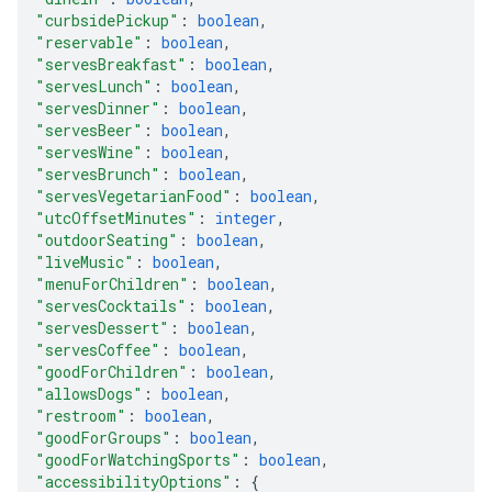
"curbsidePickup"
: 
boolean
,
"reservable"
: 
boolean
,
"servesBreakfast"
: 
boolean
,
"servesLunch"
: 
boolean
,
"servesDinner"
: 
boolean
,
"servesBeer"
: 
boolean
,
"servesWine"
: 
boolean
,
"servesBrunch"
: 
boolean
,
"servesVegetarianFood"
: 
boolean
,
"utcOffsetMinutes"
: 
integer
,
"outdoorSeating"
: 
boolean
,
"liveMusic"
: 
boolean
,
"menuForChildren"
: 
boolean
,
"servesCocktails"
: 
boolean
,
"servesDessert"
: 
boolean
,
"servesCoffee"
: 
boolean
,
"goodForChildren"
: 
boolean
,
"allowsDogs"
: 
boolean
,
"restroom"
: 
boolean
,
"goodForGroups"
: 
boolean
,
"goodForWatchingSports"
: 
boolean
,
"accessibilityOptions"
: 
{