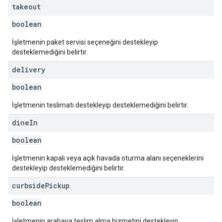
takeout
boolean
İşletmenin paket servisi seçeneğini destekleyip
desteklemediğini belirtir.
delivery
boolean
İşletmenin teslimatı destekleyip desteklemediğini belirtir.
dine
In
boolean
İşletmenin kapalı veya açık havada oturma alanı seçeneklerini
destekleyip desteklemediğini belirtir.
curbside
Pickup
boolean
İşletmenin arabaya teslim alma hizmetini destekleyip