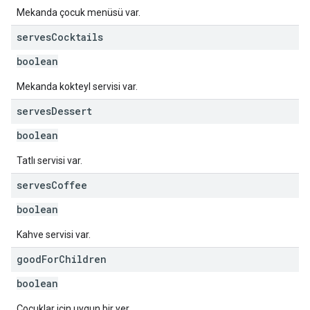
Mekanda çocuk menüsü var.
serves
Cocktails
boolean
Mekanda kokteyl servisi var.
serves
Dessert
boolean
Tatlı servisi var.
serves
Coffee
boolean
Kahve servisi var.
good
For
Children
boolean
Çocuklar için uygun bir yer.