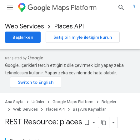
Maps Platform
Web Services
Places API
Başlarken
Satış birimiyle iletişim kurun
Google, içerikleri tercih ettiğiniz dile çevirmek için yapay zeka
teknolojisini kullanır. Yapay zeka çevirilerinde hata olabilir.
Ana Sayfa
Ürünler
Google Maps Platform
Belgeler
Web Services
Places API
Başvuru Kaynakları
REST Resource: places
bookmark_border