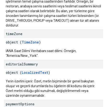
işletmenin temel çalışma saatlerinden farklıdır. Örneğin, bir
restoran, arabaya servis saatlerini veya teslimat saatlerini ikincil
çalışma saatleri olarak belirtebilir. Bu alan, yer türlerine göre
önceden tanımlanmış bir çalışma saatleri türleri listesinden (ör.
DRIVE_THROUGH, PICKUP veya TAKEOUT) alınan tür alt alanını
doldurur.
time
Zone
object (
TimeZone
)
IANA Saat Dilimi Veritabanı saat dilimi. Örneğin,
"America/New_York".
editorial
Summary
object (
LocalizedText
)
Yerin özetini içerir. Özet, metin biçiminde bir genel bakıştan
oluşur ve geçerli durumlarda bu öğelerin dil kodunu da içerir.
Özet metni olduğu gibi sunulmalı, değiştirilmemeli veya
üzerinde oynanmamalıdır.
payment
Options