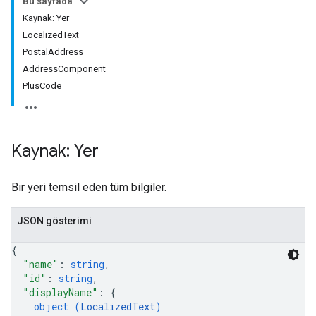
Bu sayfada
Kaynak: Yer
LocalizedText
PostalAddress
AddressComponent
PlusCode
Kaynak: Yer
Bir yeri temsil eden tüm bilgiler.
JSON gösterimi
{
"name"
: 
string
,
"id"
: 
string
,
"displayName"
: 
{
object (
LocalizedText
)