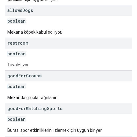
allows
Dogs
boolean
Mekana köpek kabul ediliyor.
restroom
boolean
Tuvalet var.
good
For
Groups
boolean
Mekanda gruplar ağırlanır.
good
For
Watching
Sports
boolean
Burası spor etkinliklerini izlemek için uygun bir yer.