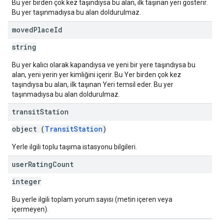
Bu yer birden çok kez taşındıysa bu alan, ilk taşınan yeri gösterir.
Bu yer taşınmadıysa bu alan doldurulmaz.
moved
Place
Id
string
Bu yer kalıcı olarak kapandıysa ve yeni bir yere taşındıysa bu
alan, yeni yerin yer kimliğini içerir. Bu Yer birden çok kez
taşındıysa bu alan, ilk taşınan Yeri temsil eder. Bu yer
taşınmadıysa bu alan doldurulmaz.
transit
Station
object (
TransitStation
)
Yerle ilgili toplu taşıma istasyonu bilgileri.
user
Rating
Count
integer
Bu yerle ilgili toplam yorum sayısı (metin içeren veya
içermeyen).