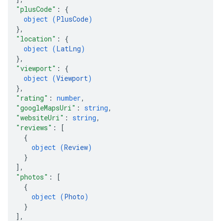
"plusCode"
: 
{
object (
PlusCode
)
}
,
"location"
: 
{
object (
LatLng
)
}
,
"viewport"
: 
{
object (
Viewport
)
}
,
"rating"
: 
number
,
"googleMapsUri"
: 
string
,
"websiteUri"
: 
string
,
"reviews"
: 
[
{
object (
Review
)
}
]
,
"photos"
: 
[
{
object (
Photo
)
}
]
,