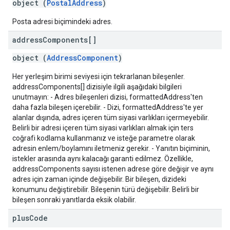
object (
PostalAddress
)
Posta adresi biçimindeki adres.
address
Components[]
object (
AddressComponent
)
Her yerleşim birimi seviyesi için tekrarlanan bileşenler.
addressComponents[] dizisiyle ilgili aşağıdaki bilgileri
unutmayın: - Adres bileşenleri dizisi, formattedAddress'ten
daha fazla bileşen içerebilir. - Dizi, formattedAddress'te yer
alanlar dışında, adres içeren tüm siyasi varlıkları içermeyebilir.
Belirli bir adresi içeren tüm siyasi varlıkları almak için ters
coğrafi kodlama kullanmanız ve isteğe parametre olarak
adresin enlem/boylamını iletmeniz gerekir. - Yanıtın biçiminin,
istekler arasında aynı kalacağı garanti edilmez. Özellikle,
addressComponents sayısı istenen adrese göre değişir ve aynı
adres için zaman içinde değişebilir. Bir bileşen, dizideki
konumunu değiştirebilir. Bileşenin türü değişebilir. Belirli bir
bileşen sonraki yanıtlarda eksik olabilir.
plus
Code