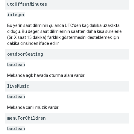
utc
Offset
Minutes
integer
Bu yerin saat diliminin şu anda UTC'den kaç dakika uzaklıkta
olduğu. Bu değer, saat dilimlerinin saatten daha kısa sürelerle
(ör. X saat 15 dakika) farklılık göstermesini desteklemek için
dakika cinsinden ifade edilir.
outdoor
Seating
boolean
Mekanda açık havada oturma alanı vardır.
live
Music
boolean
Mekanda canlı müzik vardır.
menu
For
Children
boolean