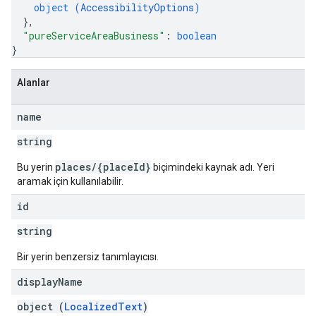
object (
AccessibilityOptions
)
}
,
"pureServiceAreaBusiness"
: 
boolean
}
Alanlar
name
string
places/{placeId}
Bu yerin
biçimindeki kaynak adı. Yeri
aramak için kullanılabilir.
id
string
Bir yerin benzersiz tanımlayıcısı.
display
Name
object (
LocalizedText
)