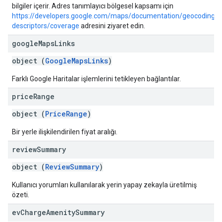
bilgiler içerir. Adres tanımlayıcı bölgesel kapsamı için
https://developers.google.com/maps/documentation/geocoding/a
descriptors/coverage
adresini ziyaret edin.
google
Maps
Links
object (
GoogleMapsLinks
)
Farklı Google Haritalar işlemlerini tetikleyen bağlantılar.
price
Range
object (
PriceRange
)
Bir yerle ilişkilendirilen fiyat aralığı.
review
Summary
object (
ReviewSummary
)
Kullanıcı yorumları kullanılarak yerin yapay zekayla üretilmiş
özeti.
ev
Charge
Amenity
Summary