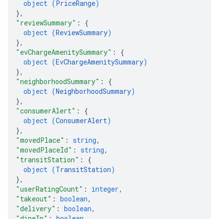
object (
PriceRange
)
}
,
"reviewSummary"
: 
{
object (
ReviewSummary
)
}
,
"evChargeAmenitySummary"
: 
{
object (
EvChargeAmenitySummary
)
}
,
"neighborhoodSummary"
: 
{
object (
NeighborhoodSummary
)
}
,
"consumerAlert"
: 
{
object (
ConsumerAlert
)
}
,
"movedPlace"
: 
string
,
"movedPlaceId"
: 
string
,
"transitStation"
: 
{
object (
TransitStation
)
}
,
"userRatingCount"
: 
integer
,
"takeout"
: 
boolean
,
"delivery"
: 
boolean
,
"dineIn"
: 
boolean
,