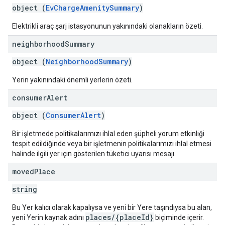
object (
EvChargeAmenitySummary
)
Elektrikli araç şarj istasyonunun yakınındaki olanakların özeti.
neighborhood
Summary
object (
NeighborhoodSummary
)
Yerin yakınındaki önemli yerlerin özeti.
consumer
Alert
object (
ConsumerAlert
)
Bir işletmede politikalarımızı ihlal eden şüpheli yorum etkinliği
tespit edildiğinde veya bir işletmenin politikalarımızı ihlal etmesi
halinde ilgili yer için gösterilen tüketici uyarısı mesajı.
moved
Place
string
Bu Yer kalıcı olarak kapalıysa ve yeni bir Yere taşındıysa bu alan,
places/{placeId}
yeni Yerin kaynak adını
biçiminde içerir.