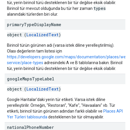
tür, yerin birincil türü desteklenen bir tür değilse eksik olabilir.
types
Birincil tür mevcut olduğunda bu tür her zaman
alanındaki türlerden biri olur.
primary
Type
Display
Name
object (
LocalizedText
)
Birincil türün görünen adı (varsa istek diline yerelleştirilmiş).
Olası değerlerin tam listesi için
https://developers.google.com/maps/documentation/places/web-
service/place-types
adresindeki A ve B tablolarına bakın. Birincil
tür, yerin birincil türü desteklenen bir tür değilse eksik olabilir.
google
Maps
Type
Label
object (
LocalizedText
)
Google Haritalar'daki yerin tür etiketi. Varsa istek diline
yerelleştirilir. Örneğin, "Restoran", "Kafe", "Havaalanı" vb. Tür
etiketi, birincil türün görünen adından farklı olabilir ve
Places API
Yer Türleri tablosunda
desteklenen bir tür olmayabilir.
national
Phone
Number