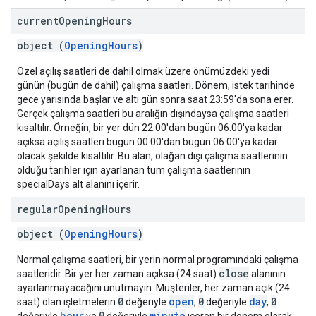
current
Opening
Hours
object (
OpeningHours
)
Özel açılış saatleri de dahil olmak üzere önümüzdeki yedi
günün (bugün de dahil) çalışma saatleri. Dönem, istek tarihinde
gece yarısında başlar ve altı gün sonra saat 23:59'da sona erer.
Gerçek çalışma saatleri bu aralığın dışındaysa çalışma saatleri
kısaltılır. Örneğin, bir yer dün 22:00'dan bugün 06:00'ya kadar
açıksa açılış saatleri bugün 00:00'dan bugün 06:00'ya kadar
olacak şekilde kısaltılır. Bu alan, olağan dışı çalışma saatlerinin
olduğu tarihler için ayarlanan tüm çalışma saatlerinin
specialDays alt alanını içerir.
regular
Opening
Hours
object (
OpeningHours
)
Normal çalışma saatleri, bir yerin normal programındaki çalışma
close
saatleridir. Bir yer her zaman açıksa (24 saat)
alanının
ayarlanmayacağını unutmayın. Müşteriler, her zaman açık (24
0
open
0
day
0
saat) olan işletmelerin
değeriyle
,
değeriyle
,
hour
0
minute