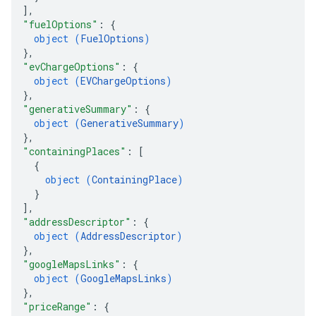
]
,
"fuelOptions"
: 
{
object (
FuelOptions
)
}
,
"evChargeOptions"
: 
{
object (
EVChargeOptions
)
}
,
"generativeSummary"
: 
{
object (
GenerativeSummary
)
}
,
"containingPlaces"
: 
[
{
object (
ContainingPlace
)
}
]
,
"addressDescriptor"
: 
{
object (
AddressDescriptor
)
}
,
"googleMapsLinks"
: 
{
object (
GoogleMapsLinks
)
}
,
"priceRange"
: 
{