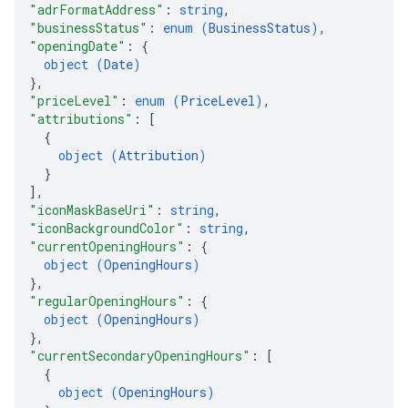
"adrFormatAddress"
: 
string
,
"businessStatus"
: 
enum (
BusinessStatus
)
,
"openingDate"
: 
{
object (
Date
)
}
,
"priceLevel"
: 
enum (
PriceLevel
)
,
"attributions"
: 
[
{
object (
Attribution
)
}
]
,
"iconMaskBaseUri"
: 
string
,
"iconBackgroundColor"
: 
string
,
"currentOpeningHours"
: 
{
object (
OpeningHours
)
}
,
"regularOpeningHours"
: 
{
object (
OpeningHours
)
}
,
"currentSecondaryOpeningHours"
: 
[
{
object (
OpeningHours
)