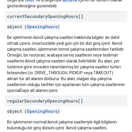
değeriyle
ve
değeriyle
içeren bir dönem olarak
gösterileceğine güvenebilir.
current
Secondary
Opening
Hours[]
object (
OpeningHours
)
Bir işletmenin ikincil çalışma saatleri hakkında bilgiler de dahil
olmak üzere, önümüzdeki yedi gün için bir dizi giriş içerir. İkincil
çalışma saatleri, işletmenin temel çalışma saatlerinden farklıdır.
Örneğin, bir restoran, arabaya servis saatlerini veya teslimat
saatlerini ikincil çalışma saatleri olarak belirtebilir. Bu alan, yer
türlerine göre önceden tanımlanmış bir çalışma saatleri türleri
listesinden (ör. DRIVE_THROUGH, PICKUP veya TAKEOUT)
alınan tür alt alanını doldurur. Bu alan, olağan dışı çalışma
saatlerinin olduğu tarihler için ayarlanan tüm çalışma saatlerinin
specialDays alt alanını içerir.
regular
Secondary
Opening
Hours[]
object (
OpeningHours
)
Bir işletmenin normal ikincil çalışma saatleriyle ilgili bilgilerin
bulunduğu bir giriş dizisini içerir. İkincil çalışma saatleri,