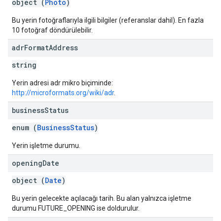
object (
Photo
)
Bu yerin fotoğraflarıyla ilgili bilgiler (referanslar dahil). En fazla
10 fotoğraf döndürülebilir.
adr
Format
Address
string
Yerin adresi adr mikro biçiminde:
http://microformats.org/wiki/adr
.
business
Status
enum (
BusinessStatus
)
Yerin işletme durumu.
opening
Date
object (
Date
)
Bu yerin gelecekte açılacağı tarih. Bu alan yalnızca işletme
durumu FUTURE_OPENING ise doldurulur.