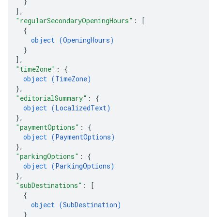
}
]
,
"regularSecondaryOpeningHours"
: 
[
{
object (
OpeningHours
)
}
]
,
"timeZone"
: 
{
object (
TimeZone
)
}
,
"editorialSummary"
: 
{
object (
LocalizedText
)
}
,
"paymentOptions"
: 
{
object (
PaymentOptions
)
}
,
"parkingOptions"
: 
{
object (
ParkingOptions
)
}
,
"subDestinations"
: 
[
{
object (
SubDestination
)
}