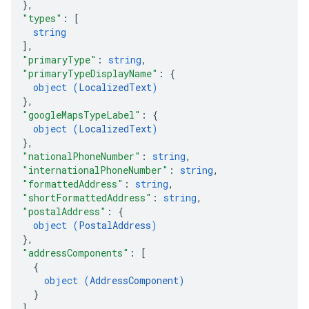
}
,
"types"
: 
[
string
]
,
"primaryType"
: 
string
,
"primaryTypeDisplayName"
: 
{
object (
LocalizedText
)
}
,
"googleMapsTypeLabel"
: 
{
object (
LocalizedText
)
}
,
"nationalPhoneNumber"
: 
string
,
"internationalPhoneNumber"
: 
string
,
"formattedAddress"
: 
string
,
"shortFormattedAddress"
: 
string
,
"postalAddress"
: 
{
object (
PostalAddress
)
}
,
"addressComponents"
: 
[
{
object (
AddressComponent
)
}
]
,