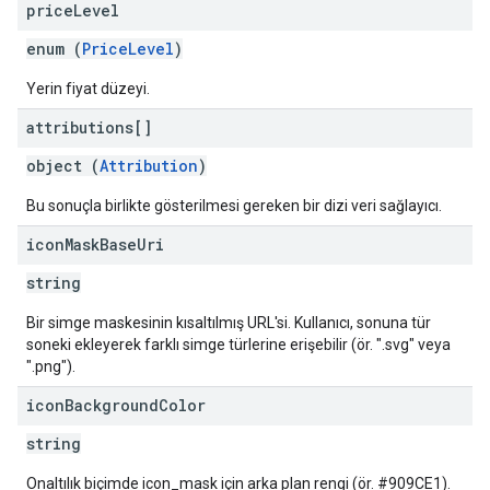
price
Level
enum (
PriceLevel
)
Yerin fiyat düzeyi.
attributions[]
object (
Attribution
)
Bu sonuçla birlikte gösterilmesi gereken bir dizi veri sağlayıcı.
icon
Mask
Base
Uri
string
Bir simge maskesinin kısaltılmış URL'si. Kullanıcı, sonuna tür
soneki ekleyerek farklı simge türlerine erişebilir (ör. ".svg" veya
".png").
icon
Background
Color
string
Onaltılık biçimde icon_mask için arka plan rengi (ör. #909CE1).