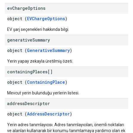
ev
Charge
Options
object (
EVChargeOptions
)
EV şarj seçenekleri hakkında bilgi.
generative
Summary
object (
GenerativeSummary
)
Yerin yapay zekayla üretilmiş özeti.
containing
Places[]
object (
ContainingPlace
)
Mevcut yerin bulunduğu yerlerin listesi.
address
Descriptor
object (
AddressDescriptor
)
Yerin adres tanımlayıcısı. Adres tanımlayıcıları, önemli noktaları
ve alanları kullanarak bir konumu tanımlamaya yardımcı olan ek