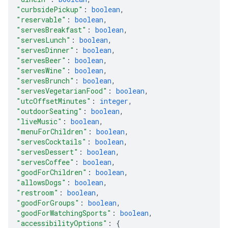
"curbsidePickup"
: 
boolean
,
"reservable"
: 
boolean
,
"servesBreakfast"
: 
boolean
,
"servesLunch"
: 
boolean
,
"servesDinner"
: 
boolean
,
"servesBeer"
: 
boolean
,
"servesWine"
: 
boolean
,
"servesBrunch"
: 
boolean
,
"servesVegetarianFood"
: 
boolean
,
"utcOffsetMinutes"
: 
integer
,
"outdoorSeating"
: 
boolean
,
"liveMusic"
: 
boolean
,
"menuForChildren"
: 
boolean
,
"servesCocktails"
: 
boolean
,
"servesDessert"
: 
boolean
,
"servesCoffee"
: 
boolean
,
"goodForChildren"
: 
boolean
,
"allowsDogs"
: 
boolean
,
"restroom"
: 
boolean
,
"goodForGroups"
: 
boolean
,
"goodForWatchingSports"
: 
boolean
,
"accessibilityOptions"
: 
{