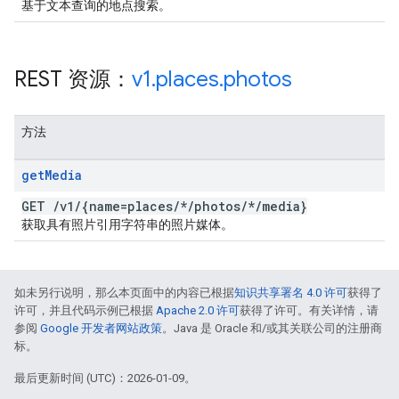
基于文本查询的地点搜索。
REST 资源：
v1
.
places
.
photos
方法
get
Media
GET
/
v1
/
{name=places
/
*
/
photos
/
*
/
media}
获取具有照片引用字符串的照片媒体。
如未另行说明，那么本页面中的内容已根据
知识共享署名 4.0 许可
获得了
许可，并且代码示例已根据
Apache 2.0 许可
获得了许可。有关详情，请
参阅
Google 开发者网站政策
。Java 是 Oracle 和/或其关联公司的注册商
标。
最后更新时间 (UTC)：2026-01-09。