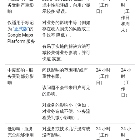
务受到严重影
境中性能降级，向用户显
（工作
时
响
示较多 错误。
日）
（工
作日
仅适用于标记
对业务的影响中等（例如
和周
为
“正式版”
的
存在收入损失的风险或工
末）
Google Maps
作效率 降低）。
Platform 服务
有易于实施的解决方法可
减轻关键业务影响，并可
快速 实施。
中度影响 - 服
问题影响的范围和/或严
24 小时
24 小
务受到部分影
重性有限。
（工作
时
响
日）
（工
该问题不会带来用户可见
作
的影响。
日）
对业务的影响小（例如，
对业务造成不便、业务流
程受到微小影响）。
低影响 - 服务
对业务或技术几乎没有或
24 小时
24 小
完全能够使用
没有影响。
（工作
时