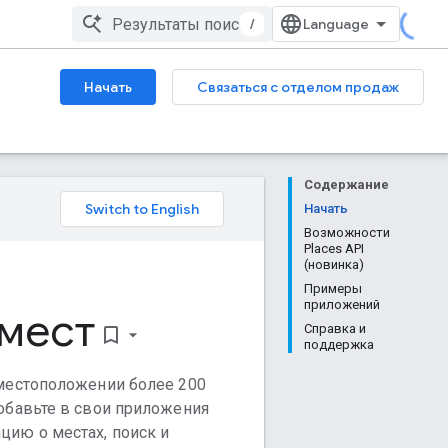
/
Начать
Связаться с отделом продаж
Содержание
Начать
Возможности
Places API
(новинка)
Примеры
приложений
 мест
Справка и
bookmark_border
поддержка
местоположении более 200
обавьте в свои приложения
ию о местах, поиск и