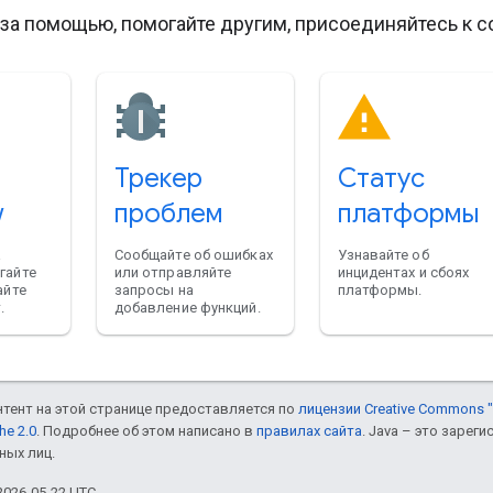
за помощью, помогайте другим, присоединяйтесь к с
Трекер
Статус
w
проблем
платформы
а
Сообщайте об ошибках
Узнавайте об
гайте
или отправляйте
инцидентах и сбоях
айте
запросы на
платформы.
.
добавление функций.
онтент на этой странице предоставляется по
лицензии Creative Commons "
he 2.0
. Подробнее об этом написано в
правилах сайта
. Java – это заре
ных лиц.
026-05-22 UTC.