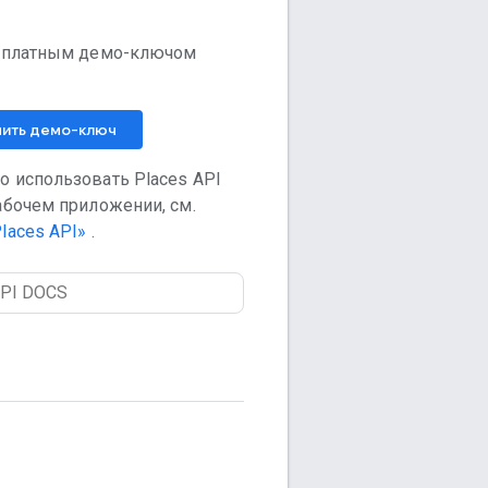
есплатным демо-ключом
чить демо-ключ
о использовать Places API
абочем приложении, см.
laces API»
.