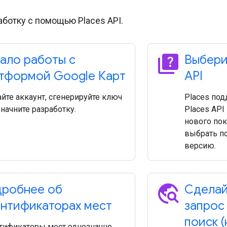
аботку с помощью Places API.
quiz
ало работы с
Выбери
тформой Google Карт
API
йте аккаунт, сгенерируйте ключ
Places под
 начните разработку.
Places API
нового пок
выбрать п
версию.
travel_explore
робнее об
Сделай
нтификаторах мест
запрос
поиск (
тификаторы мест однозначно