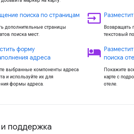
 добавить маркер на карту.
input
щение поиска по страницам
Разместит
ть дополнительные страницы
Возвращать п
атов поиска мест.
текстовый по
hotel
стить форму
Разместит
аполнения адреса
поиска от
ите выбранные компоненты адреса
Покажите все
та и используйте их для
карте с под
ения формы адреса.
отеле.
 и поддержка