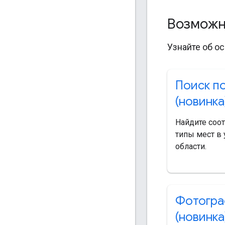
Возможно
Узнайте об ос
Поиск п
(новинка
Найдите соо
типы мест в 
области.
Фотогра
(новинка