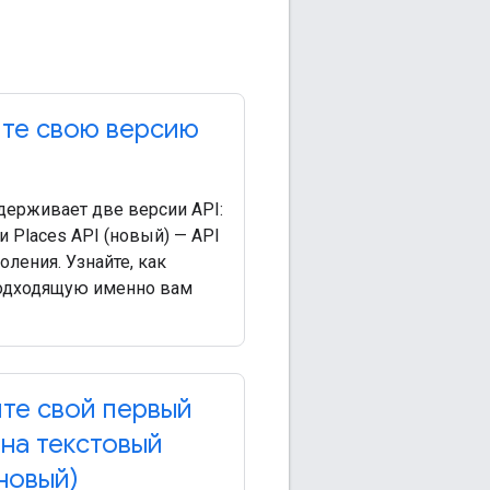
те свою версию
держивает две версии API:
 и Places API (новый) — API
оления. Узнайте, как
одходящую именно вам
те свой первый
 на текстовый
новый)