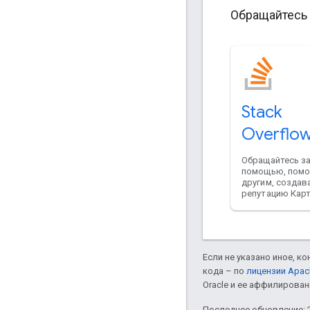
Обращайтесь 
Stack
Overflo
Обращайтесь з
помощью, помо
другим, создав
репутацию Карт
Если не указано иное, к
кода – по
лицензии Apac
Oracle и ее аффилирован
Последнее обновление: 2