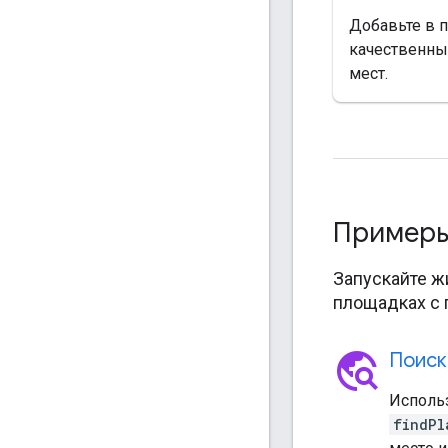
Добавьте в 
качественны
мест.
Пример
Запускайте ж
площадках с 
travel_explore
Поиск
Исполь
findPl