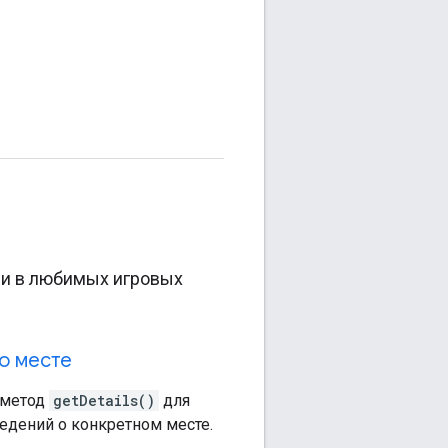
 и в любимых игровых
о месте
 метод
getDetails()
для
едений о конкретном месте.