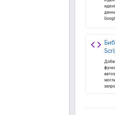
иден
данны
Googl
code
Биб
Scr
Доба
функц
автоз
могли
запро