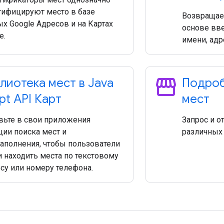
тифицируют место в базе
Возвращае
х Google Адресов и на Картах
основе вве
e.
имени, адр
storefront
лиотека мест в Java
Подроб
ipt API Карт
мест
вьте в свои приложения
Запрос и о
ии поиска мест и
различных 
аполнения, чтобы пользователи
 находить места по текстовому
су или номеру телефона.