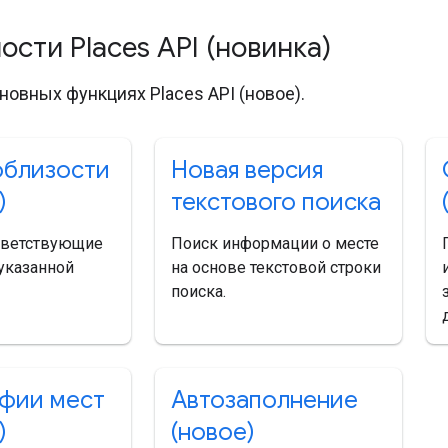
сти Places API (новинка)
новных функциях Places API (новое).
облизости
Новая версия
)
текстового поиска
тветствующие
Поиск информации о месте
указанной
на основе текстовой строки
поиска.
фии мест
Автозаполнение
)
(новое)