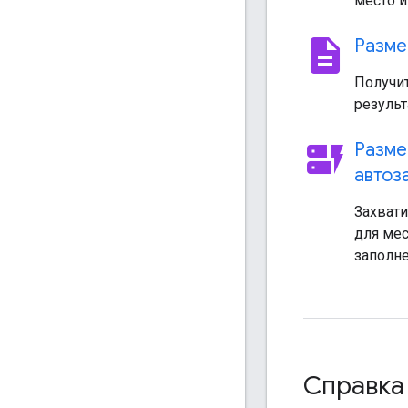
место и
description
Разме
Получи
результ
dynamic_form
Разме
автоз
Захват
для мес
заполн
Справка