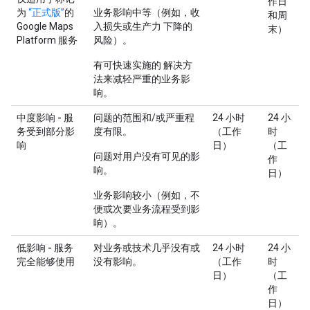
作日
为
“正式版”
的
业务影响中等（例如，收
和周
Google Maps
入损失或生产力 下降的
末）
Platform 服务
风险）。
有可快速实施的 解决方
法来减轻严重的业务影
响。
中度影响 - 服
问题的范围和/或严重程
24 小时
24 小
务受到部分影
度有限。
（工作
时
响
日）
（工
问题对用户没有可见的影
作
响。
日）
业务影响较小（例如，不
便或次要业务流程受到影
响）。
低影响 - 服务
对业务或技术几乎没有或
24 小时
24 小
完全能够使用
没有影响。
（工作
时
日）
（工
作
日）