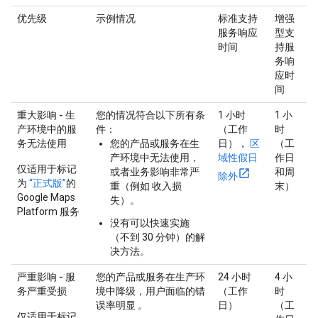
优先级
示例情况
标准支持
增强
服务响应
型支
时间
持服
务响
应时
间
重大影响 - 生
您的情况符合以下所有条
1 小时
1 小
产环境中的服
件：
（工作
时
务无法使用
您的产品或服务在生
日），
区
（工
产环境中无法使用，
域性假日
作日
仅适用于标记
或者业务影响非常严
和周
除外
为
“正式版”
的
重（例如 收入损
末）
Google Maps
失）。
Platform 服务
没有可以快速实施
（不到 30 分钟）的解
决方法。
严重影响 - 服
您的产品或服务在生产环
24 小时
4 小
务严重受损
境中降级，用户面临的错
（工作
时
误率明显 。
日）
（工
仅适用于标记