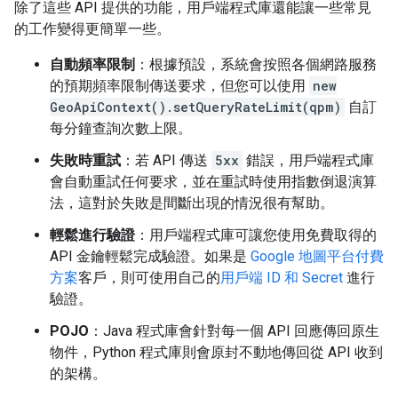
除了這些 API 提供的功能，用戶端程式庫還能讓一些常見
的工作變得更簡單一些。
自動頻率限制
：根據預設，系統會按照各個網路服務
的預期頻率限制傳送要求，但您可以使用
new
GeoApiContext().setQueryRateLimit(qpm)
自訂
每分鐘查詢次數上限。
失敗時重試
：若 API 傳送
5xx
錯誤，用戶端程式庫
會自動重試任何要求，並在重試時使用指數倒退演算
法，這對於失敗是間斷出現的情況很有幫助。
輕鬆進行驗證
：用戶端程式庫可讓您使用免費取得的
API 金鑰輕鬆完成驗證。如果是
Google 地圖平台付費
方案
客戶，則可使用自己的
用戶端 ID 和 Secret
進行
驗證。
POJO
：Java 程式庫會針對每一個 API 回應傳回原生
物件，Python 程式庫則會原封不動地傳回從 API 收到
的架構。