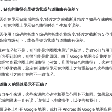
，贴合的路径会呈锯齿状或与道路略有偏差？
否会在显示贴靠后的纬度/经度对之前截断其精度？如果存储的贴合
，则在地图上显示贴合路径时会产生精度误差。
否使用了编码的折线？编码的折线会将纬度/经度对截断为 5 
高缩放级别下，线条呈锯齿状或与道路略有偏差。
两种情况都不是，则可能是地图图块最近更新过，导致它们与用
询受到影响，则很可能是此原因。由于 Google 地图会定期
您经常查看地图上的旧路径（例如，几周前贴合的路径），这种
的可视化效果，您应在旧路径显示在地图上之前重新贴合这些路
道路索引之间存在的不一致情况。
道路 X 的限速显示不正确？
来自多个来源，这些来源的准确性和覆盖范围各不相同。如果您
区域的限速一直有误，请按以下步骤操作，以便告知我们：
设备上打开 Google 地图，或打开 Android 版 Google 地图应