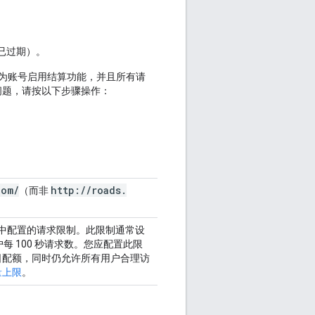
已过期）。
产品，必须为账号启用结算功能，并且所有请
此问题，请按以下步骤操作：
。
com
/
http
:
/
/
roads
.
（而非
onsole 中配置的请求限制。此限制通常设
每 100 秒请求数。您应配置此限
日配额，同时仍允许所有用户合理访
用量上限
。