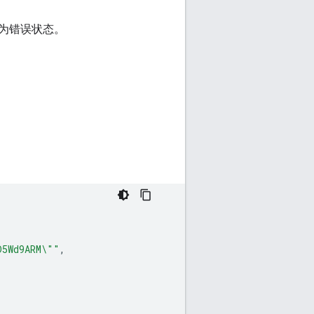
置为错误状态。
D5Wd9ARM\""
,