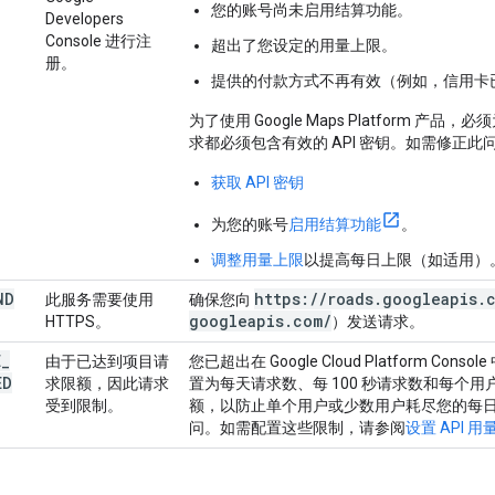
您的账号尚未启用结算功能。
Developers
Console 进行注
超出了您设定的用量上限。
册。
提供的付款方式不再有效（例如，信用卡
为了使用 Google Maps Platform 
求都必须包含有效的 API 密钥。如需修正
获取 API 密钥
为您的账号
启用结算功能
。
调整用量上限
以提高每日上限（如适用）
ND
https
:
/
/
roads
.
googleapis
.
此服务需要使用
确保您向
googleapis
.
com
/
HTTPS。
）发送请求。
E
_
由于已达到项目请
您已超出在 Google Cloud Platform C
ED
求限额，因此请求
置为每天请求数、每 100 秒请求数和每个用户
受到限制。
额，以防止单个用户或少数用户耗尽您的每
问。如需配置这些限制，请参阅
设置 API 