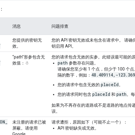
：
消息
问题排查
您提供的密钥无
您的 API 密钥无效或未包含在请求中。 
T
效。
钥启用 API。
“path”形参包含无
您的请求包含无效的实参。此错误最可能的
T
path
效值：☃
参数存在问题。
请确保您至少有 1 个点，但少于 100 
48.409114,-123.369
隔的数字，例如：
placeId
您的请求中包含无效的
。
placeId
path
您的请求同时包含
和
。每
如果为不再存在的道路或不是道路的地点传
误。
ION
_
未注册的请求已被
请求遭拒，原因如下（可能不止一个）：
屏蔽。请使用
API 密钥缺失或无效。
Google