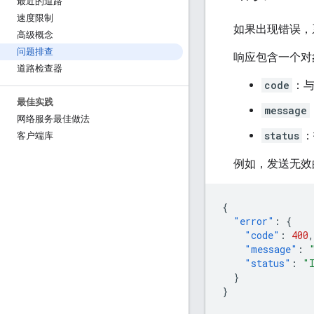
最近的道路
速度限制
如果出现错误，
高级概念
问题排查
响应包含一个对
道路检查器
code
：与
最佳实践
message
网络服务最佳做法
status
：
客户端库
例如，发送无
{
"error"
:
{
"code"
:
400
,
"message"
:
"status"
:
"
}
}