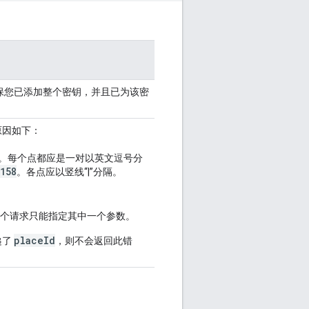
请确保您已添加整个密钥，并且已为该密
原因如下：
个点。每个点都应是一对以英文逗号分
158
。各点应以竖线“|”分隔。
个请求只能指定其中一个参数。
placeId
递了
，则不会返回此错