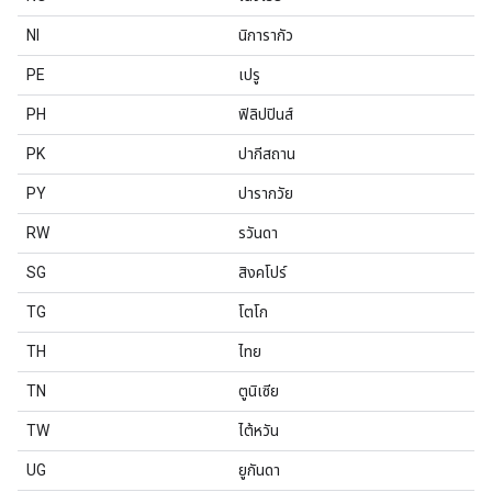
NI
นิการากัว
PE
เปรู
PH
ฟิลิปปินส์
PK
ปากีสถาน
PY
ปารากวัย
RW
รวันดา
SG
สิงคโปร์
TG
โตโก
TH
ไทย
TN
ตูนิเซีย
TW
ไต้หวัน
UG
ยูกันดา