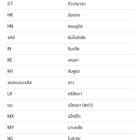
GT
กัวเตมาลา
HK
ฮ่องกง
HN
ฮอนดูรัส
รหัส
อินโดนีเซีย
IN
อินเดีย
KE
เคนยา
KH
กัมพูชา
ลอสแอนเจลิส
ลาว
LK
ศรีลังกา
มม.
เมียนมา (พม่า)
MX
เม็กซิโก
MY
มาเลเซีย
NG
ไนจีเรีย