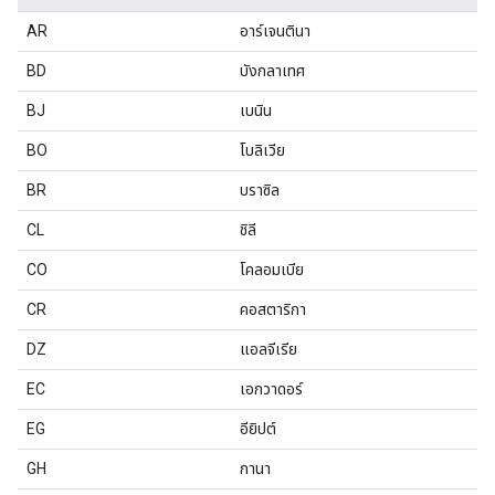
AR
อาร์เจนตินา
BD
บังกลาเทศ
BJ
เบนิน
BO
โบลิเวีย
BR
บราซิล
CL
ชิลี
CO
โคลอมเบีย
CR
คอสตาริกา
DZ
แอลจีเรีย
EC
เอกวาดอร์
EG
อียิปต์
GH
กานา