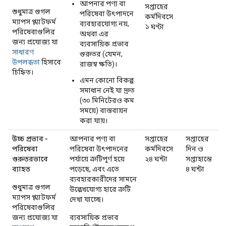
আপনার পণ্য বা
সপ্তাহের
শুধুমাত্র গুগল
পরিষেবা উৎপাদনে
কর্মদিবসে
ম্যাপস প্ল্যাটফর্ম
ব্যবহারযোগ্য নয়,
১ ঘণ্টা
পরিষেবাগুলির
অথবা এর
জন্য প্রযোজ্য যা
ব্যবসায়িক প্রভাব
সাধারণ
গুরুতর (যেমন,
উপলব্ধতা
হিসাবে
রাজস্ব ক্ষতি)।
চিহ্নিত।
এমন কোনো বিকল্প
সমাধান নেই যা দ্রুত
(৩০ মিনিটেরও কম
সময়ে) বাস্তবায়ন
করা যায়।
উচ্চ প্রভাব -
আপনার পণ্য বা
সপ্তাহের
সপ্তাহের
পরিষেবা
পরিষেবা উৎপাদনের
কর্মদিবসে
দিন ও
গুরুতরভাবে
পর্যায়ে ত্রুটিপূর্ণ হয়ে
২৪ ঘন্টা
সপ্তাহান্তে
ব্যাহত
পড়েছে, এবং এতে
৪ ঘন্টা
ব্যবহারকারীদের সামনে
শুধুমাত্র গুগল
উল্লেখযোগ্য হারে ত্রুটি
ম্যাপস প্ল্যাটফর্ম
দেখা যাচ্ছে।
পরিষেবাগুলির
জন্য প্রযোজ্য যা
ব্যবসায়িক প্রভাব