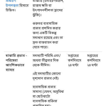
সাধারণ
মাঝারি (উদাহরণস্বরূপ,
উপলব্ধতা
হিসাবে
রাজস্ব ক্ষতি বা
চিহ্নিত।
উৎপাদনশীলতা হ্রাসের
ঝুঁকি)।
গুরুতর ব্যবসায়িক
প্রভাব প্রশমিত করার
জন্য একটি বিকল্প
সমাধান রয়েছে এবং তা
দ্রুত বাস্তবায়ন করা
যেতে পারে।
মাঝারি প্রভাব -
সমস্যাটি পরিধি এবং/
সপ্তাহের
সপ্তাহের
পরিষেবা
অথবা তীব্রতার দিক
কর্মদিবসে
কর্মদিবসে
আংশিকভাবে
থেকে সীমিত।
২৪ ঘন্টা
২৪ ঘন্টা
ব্যাহত
এই সমস্যাটির কোনো
দৃশ্যমান প্রভাব নেই।
ব্যবসায়িক প্রভাব
সামান্য (যেমন, অসুবিধা
বা ছোটখাটো
ব্যবসায়িক প্রক্রিয়া
প্রভাবিত হয়)।