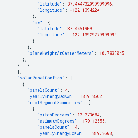
"latitude"
:
37.444732099999996
,
"longitude"
:
-122.1394224
},
"ne"
:
{
"latitude"
:
37.4451909
,
"longitude"
:
-122.13929279999999
}
},
"planeHeightAtCenterMeters"
:
10.7835045
},
/.../
],
"solarPanelConfigs"
:
[
{
"panelsCount"
:
4
,
"yearlyEnergyDcKwh"
:
1819.8662
,
"roofSegmentSummaries"
:
[
{
"pitchDegrees"
:
12.273684
,
"azimuthDegrees"
:
179.12555
,
"panelsCount"
:
4
,
"yearlyEnergyDcKwh"
:
1819.8663
,