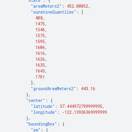
"stats"
:
{
"areaMeters2"
:
452.00052
,
"sunshineQuantiles"
:
[
408
,
1475
,
1546
,
1575
,
1595
,
1606
,
1616
,
1626
,
1635
,
1643
,
1761
],
"groundAreaMeters2"
:
443.16
},
"center"
:
{
"latitude"
:
37.444972799999995
,
"longitude"
:
-122.13936369999999
},
"boundingBox"
:
{
"sw"
:
{