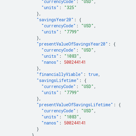
"currencyCode"
:
"USD"
,
"units"
:
"325"
},
"savingsYear20"
:
{
"currencyCode"
:
"USD"
,
"units"
:
"7799"
},
"presentValueOfSavingsYear20"
:
{
"currencyCode"
:
"USD"
,
"units"
:
"1083"
,
"nanos"
:
500244141
},
"financiallyViable"
:
true
,
"savingsLifetime"
:
{
"currencyCode"
:
"USD"
,
"units"
:
"7799"
},
"presentValueOfSavingsLifetime"
:
{
"currencyCode"
:
"USD"
,
"units"
:
"1083"
,
"nanos"
:
500244141
}
}