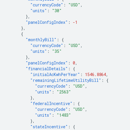
"currencyCode"
:
"USD"
,
"units"
:
"30"
},
"panelConfigIndex"
:
-1
},
{
"monthlyBill"
:
{
"currencyCode"
:
"USD"
,
"units"
:
"35"
},
"panelConfigIndex"
:
0
,
"financialDetails"
:
{
"initialAcKwhPerYear"
:
1546.8864
,
"remainingLifetimeUtilityBill"
:
{
"currencyCode"
:
"USD"
,
"units"
:
"2563"
},
"federalIncentive"
:
{
"currencyCode"
:
"USD"
,
"units"
:
"1483"
},
"stateIncentive"
:
{