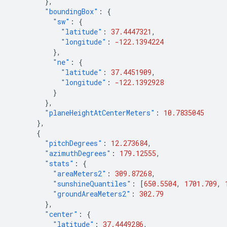
},
"boundingBox"
:
{
"sw"
:
{
"latitude"
:
37.4447321
,
"longitude"
:
-122.1394224
},
"ne"
:
{
"latitude"
:
37.4451909
,
"longitude"
:
-122.1392928
}
},
"planeHeightAtCenterMeters"
:
10.7835045
},
{
"pitchDegrees"
:
12.273684
,
"azimuthDegrees"
:
179.12555
,
"stats"
:
{
"areaMeters2"
:
309.87268
,
"sunshineQuantiles"
:
[
650.5504
,
1701.709
,
"groundAreaMeters2"
:
302.79
},
"center"
:
{
"latitude"
:
37.4449286
,