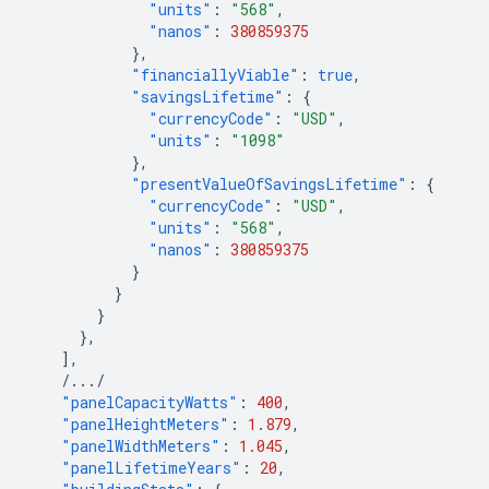
"units"
:
"568"
,
"nanos"
:
380859375
},
"financiallyViable"
:
true
,
"savingsLifetime"
:
{
"currencyCode"
:
"USD"
,
"units"
:
"1098"
},
"presentValueOfSavingsLifetime"
:
{
"currencyCode"
:
"USD"
,
"units"
:
"568"
,
"nanos"
:
380859375
}
}
}
},
],
/.../
"panelCapacityWatts"
:
400
,
"panelHeightMeters"
:
1.879
,
"panelWidthMeters"
:
1.045
,
"panelLifetimeYears"
:
20
,