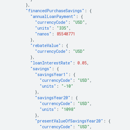
},
"financedPurchaseSavings"
:
{
"annualLoanPayment"
:
{
"currencyCode"
:
"USD"
,
"units"
:
"335"
,
"nanos"
:
85540771
},
"rebateValue"
:
{
"currencyCode"
:
"USD"
},
"loanInterestRate"
:
0.05
,
"savings"
:
{
"savingsYear1"
:
{
"currencyCode"
:
"USD"
,
"units"
:
"-10"
},
"savingsYear20"
:
{
"currencyCode"
:
"USD"
,
"units"
:
"1098"
},
"presentValueOfSavingsYear20"
:
{
"currencyCode"
:
"USD"
,