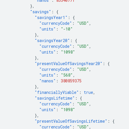
"nanos"
:
85540771
},
"savings"
:
{
"savingsYear1"
:
{
"currencyCode"
:
"USD"
,
"units"
:
"-10"
},
"savingsYear20"
:
{
"currencyCode"
:
"USD"
,
"units"
:
"1098"
},
"presentValueOfSavingsYear20"
:
{
"currencyCode"
:
"USD"
,
"units"
:
"568"
,
"nanos"
:
380859375
},
"financiallyViable"
:
true
,
"savingsLifetime"
:
{
"currencyCode"
:
"USD"
,
"units"
:
"1098"
},
"presentValueOfSavingsLifetime"
:
{
"currencyCode"
:
"USD"
,