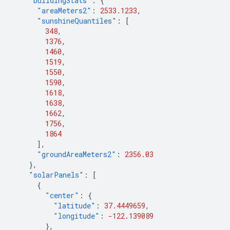
"buildingStats"
:
{
"areaMeters2"
:
2533.1233
,
"sunshineQuantiles"
:
[
348
,
1376
,
1460
,
1519
,
1550
,
1590
,
1618
,
1638
,
1662
,
1756
,
1864
],
"groundAreaMeters2"
:
2356.03
},
"solarPanels"
:
[
{
"center"
:
{
"latitude"
:
37.4449659
,
"longitude"
:
-122.139089
},