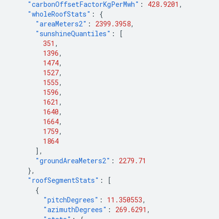
"carbonOffsetFactorKgPerMwh"
:
428.9201
,
"wholeRoofStats"
:
{
"areaMeters2"
:
2399.3958
,
"sunshineQuantiles"
:
[
351
,
1396
,
1474
,
1527
,
1555
,
1596
,
1621
,
1640
,
1664
,
1759
,
1864
],
"groundAreaMeters2"
:
2279.71
},
"roofSegmentStats"
:
[
{
"pitchDegrees"
:
11.350553
,
"azimuthDegrees"
:
269.6291
,