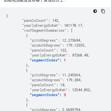
阳能电池板放置在哪个屋顶部分上：
{
"panelsCount"
:
142
,
"yearlyEnergyDcKwh"
:
101170.17
,
"roofSegmentSummaries"
:
[
{
"pitchDegrees"
:
12.273684
,
"azimuthDegrees"
:
179.12555
,
"panelsCount"
:
122
,
"yearlyEnergyDcKwh"
:
87260.48
,
"segmentIndex"
:
1
},
{
"pitchDegrees"
:
11.245564
,
"azimuthDegrees"
:
179.204
,
"panelsCount"
:
18
,
"yearlyEnergyDcKwh"
:
12544.052
,
"segmentIndex"
:
3
},
{
"pitchDegrees"
:
2.5699794
,