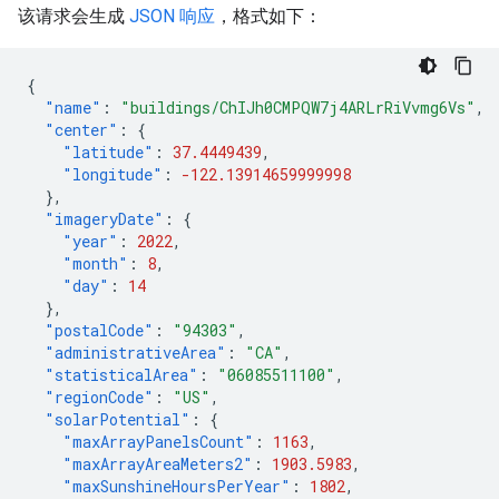
该请求会生成
JSON 响应
，格式如下：
{
"name"
:
"buildings/ChIJh0CMPQW7j4ARLrRiVvmg6Vs"
,
"center"
:
{
"latitude"
:
37.4449439
,
"longitude"
:
-122.13914659999998
},
"imageryDate"
:
{
"year"
:
2022
,
"month"
:
8
,
"day"
:
14
},
"postalCode"
:
"94303"
,
"administrativeArea"
:
"CA"
,
"statisticalArea"
:
"06085511100"
,
"regionCode"
:
"US"
,
"solarPotential"
:
{
"maxArrayPanelsCount"
:
1163
,
"maxArrayAreaMeters2"
:
1903.5983
,
"maxSunshineHoursPerYear"
:
1802
,