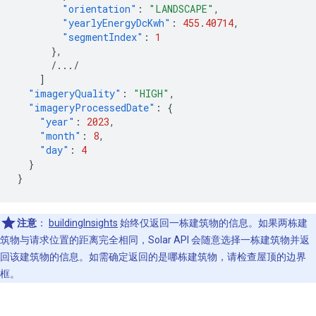
"orientation"
:
"LANDSCAPE"
,
"yearlyEnergyDcKwh"
:
455.40714
,
"segmentIndex"
:
1
},
/.../
]
"imageryQuality"
:
"HIGH"
,
"imageryProcessedDate"
:
{
"year"
:
2023
,
"month"
:
8
,
"day"
:
4
}
}
注意
：
buildingInsights
始终仅返回一栋建筑物的信息。如果两栋建
筑物与请求位置的距离完全相同，Solar API 会随意选择一栋建筑物并返
回该建筑物的信息。如需确定返回的是哪栋建筑物，请检查屋顶的边界
框。