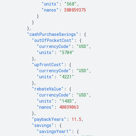
"units"
:
"568"
,
"nanos"
:
380859375
}
}
},
"cashPurchaseSavings"
:
{
"outOfPocketCost"
:
{
"currencyCode"
:
"USD"
,
"units"
:
"5704"
},
"upfrontCost"
:
{
"currencyCode"
:
"USD"
,
"units"
:
"4221"
},
"rebateValue"
:
{
"currencyCode"
:
"USD"
,
"units"
:
"1483"
,
"nanos"
:
40039063
},
"paybackYears"
:
11.5
,
"savings"
:
{
"savingsYear1"
:
{