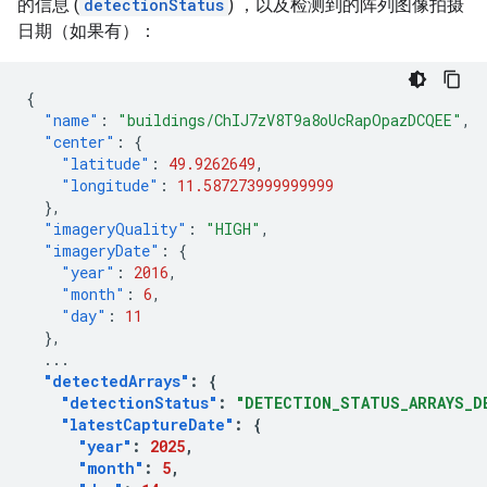
的信息 (
detectionStatus
) ，以及检测到的阵列图像拍摄
日期（如果有）：
{
"name"
:
"buildings/ChIJ7zV8T9a8oUcRapOpazDCQEE"
,
"center"
:
{
"latitude"
:
49.9262649
,
"longitude"
:
11.587273999999999
},
"imageryQuality"
:
"HIGH"
,
"imageryDate"
:
{
"year"
:
2016
,
"month"
:
6
,
"day"
:
11
},
...
"detectedArrays"
:
{
"detectionStatus"
:
"DETECTION_STATUS_ARRAYS_D
"latestCaptureDate"
:
{
"year"
:
2025
,
"month"
:
5
,