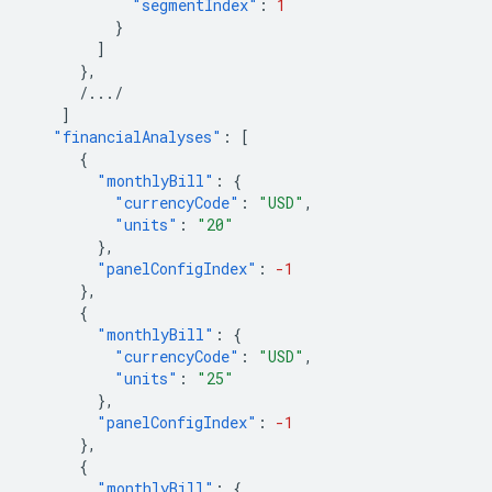
"segmentIndex"
:
1
}
]
},
/.../
]
"financialAnalyses"
:
[
{
"monthlyBill"
:
{
"currencyCode"
:
"USD"
,
"units"
:
"20"
},
"panelConfigIndex"
:
-1
},
{
"monthlyBill"
:
{
"currencyCode"
:
"USD"
,
"units"
:
"25"
},
"panelConfigIndex"
:
-1
},
{
"monthlyBill"
:
{