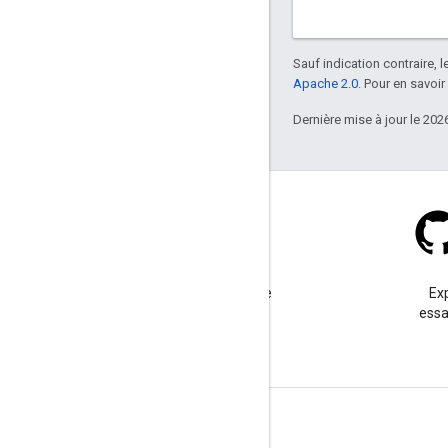
Sauf indication contraire, 
Apache 2.0
. Pour en savoir
Dernière mise à jour le 202
Stack Overflow
Posez une question sous le
Ex
tag google-maps.
essa
En savoir plus