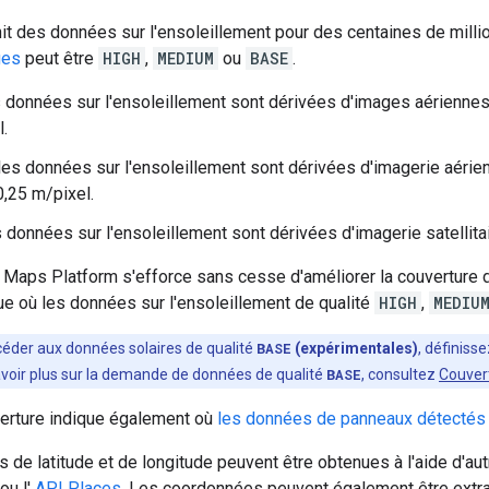
nit des données sur l'ensoleillement pour des centaines de mill
ges
peut être
HIGH
,
MEDIUM
ou
BASE
.
s données sur l'ensoleillement sont dérivées d'images aériennes 
l.
les données sur l'ensoleillement sont dérivées d'imagerie aérien
0,25 m/pixel.
s données sur l'ensoleillement sont dérivées d'imagerie satellitai
Maps Platform s'efforce sans cesse d'améliorer la couverture d
que où les données sur l'ensoleillement de qualité
HIGH
,
MEDIU
céder aux données solaires de qualité
BASE
(expérimentales)
, définiss
avoir plus sur la demande de données de qualité
BASE
, consultez
Couver
verture indique également où
les données de panneaux détectés
de latitude et de longitude peuvent être obtenues à l'aide d'au
ou l'
API Places
. Les coordonnées peuvent également être extrait