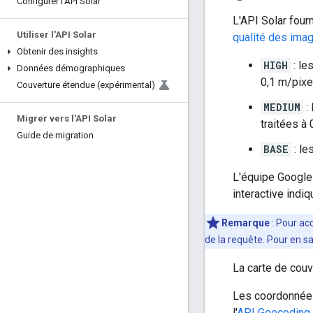
Configurer l'API Solar
L'API Solar four
Utiliser l'API Solar
qualité des ima
Obtenir des insights
HIGH
: le
Données démographiques
0,1 m/pixe
Couverture étendue (expérimental)
MEDIUM
: 
Migrer vers l'API Solar
traitées à 
Guide de migration
BASE
: le
L'équipe Google 
interactive indi
Remarque
: Pour ac
de la requête. Pour en s
La carte de cou
Les coordonnées 
l'
API Geocoding