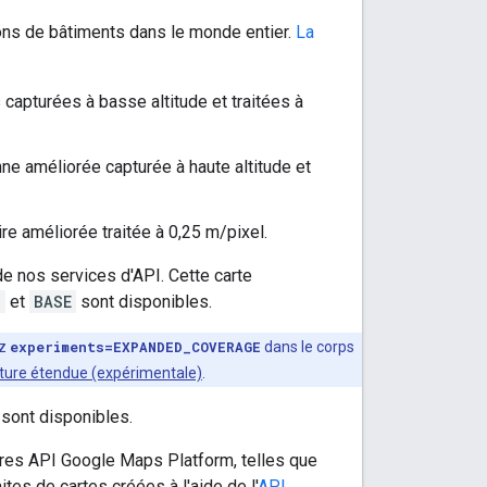
ions de bâtiments dans le monde entier.
La
capturées à basse altitude et traitées à
ne améliorée capturée à haute altitude et
re améliorée traitée à 0,25 m/pixel.
e nos services d'API. Cette carte
M
et
BASE
sont disponibles.
ez
experiments=EXPANDED_COVERAGE
dans le corps
ture étendue (expérimentale)
.
sont disponibles.
tres API Google Maps Platform, telles que
es de cartes créées à l'aide de l'
API