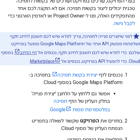
בעלי הפרויקט, עורכים בפרויקט ועורכים של בקשות לתמיכה
טכנית יכולים ליצור בקשות תמיכה. אם לא הוקצה לכם אחד
מהתפקידים האלה, פנו ל-Project Owner או לאדמין הארגוני כדי
לקבל גישה
.
לפני שיוצרים פנייה לתמיכה, צריך לוודא שיש לכם חשבון לחיוב תקף
ושלפחות ממשק API אחד של Google Maps Platform מופעל בפרויקט
שלכם. כדי לוודא שיש לכם חשבון לחיוב תקף, נכנסים אל
דף החיוב
במסוף
Cloud. כדי להפעיל API בפרויקט, נכנסים אל
Marketplace
.
נכנסים לדף
יצירת בקשת תמיכה
בתמיכה ב-
Google Maps Platform במסוף Cloud.
אפשר גם ללחוץ על הלחצן 'יצירת פנייה'
בחלק העליון של הדף
תמיכה
בפלטפורמת מפות Google
.
בוחרים את
הפרויקט
שקשור לשאלה בתפריט
הנפתח העליון של מסוף Cloud.
ממלאים את הטופס בפירוט.