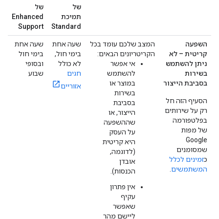
של
של
תמיכת
Enhanced
Support
Standard
השפעה
המצב שלכם עומד בכל
שעה אחת
שעה אחת
קריטית – לא
הקריטריונים הבאים:
בימי חול,
בימי חול
ניתן להשתמש
אי אפשר
לא כולל
ובסופי
בשירות
להשתמש
חגים
שבוע
בסביבת הייצור
במוצר או
אזוריים
בשירות
הסעיף הזה חל
בסביבת
רק על שירותים
הייצור, או
בפלטפורמה
שההשפעה
של מפות
על העסק
Google
היא קריטית
שמסומנים
(לדוגמה,
כ
זמינים לכלל
אובדן
המשתמשים
.
הכנסות).
אין פתרון
עקיף
שאפשר
ליישם מהר