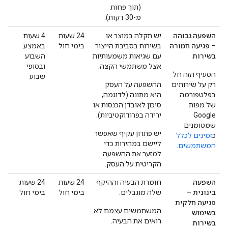
(תוך פחות
מ-30 דקות).
השפעה גבוהה
יש תקלה במוצר או
‫24 שעות
‫4 שעות
– פגיעה חמורה
בשירות בסביבת הייצור
בימי חול
באמצע
בשירות
עם שגיאות משמעותיות
השבוע
אצל משתמשי הקצה.
ובסופי
הסעיף הזה חל
שבוע
רק על שירותים
ההשפעה על העסק
בפלטפורמה
היא מתונה (לדוגמה,
של מפות
סיכון לאובדן הכנסות או
Google
ירידה בפרודוקטיביות).
שמסומנים
יש פתרון עקיף שאפשר
כ
זמינים לכלל
ליישם במהירות כדי
המשתמשים
.
למזער את ההשפעה
הקריטית על העסק.
השפעה
חומרת הבעיה וההיקף
‫24 שעות
‫24 שעות
בינונית –
שלה מוגבלים.
בימי חול
בימי חול
פגיעה חלקית
המשתמשים עצמם לא
בשימוש
רואים את הבעיה.
בשירות