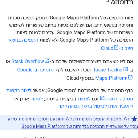
Platform
צוות התמיכה של Google Maps Platform מספק תמיכה טכנית
ותמיכה בנושאי חיוב. אם יש לכם בעיות בחיוב שקשורות לשימוש
בשירותים של Google Maps Platform, עליכם לפנות לצוות
התמיכה של Google Maps Platform ולא לצוות
התמיכה בנושאי
חיוב ב-Cloud
.
אם לא מצאתם תשובות לשאלות שלכם ב-
Stack Overflow
או
ב-
Issue Tracker
, תוכלו להיכנס לדף
התמיכה ב-Google
Maps Platform
במסוף Cloud.
בדף התמיכה של פלטפורמת 'מפות Google', אפשר
ליצור בקשות
תמיכה חדשות
וגם
לצפות
בבקשות קיימות,
לפתור
אותן או
להעביר אותן לטיפול ברמה גבוהה יותר
.
חלק מתכונות התמיכה זמינות רק ללקוחות עם
תמיכה מתקדמת
.
מידע
נוסף על אפשרויות התמיכה בלקוחות של Google Maps Platform