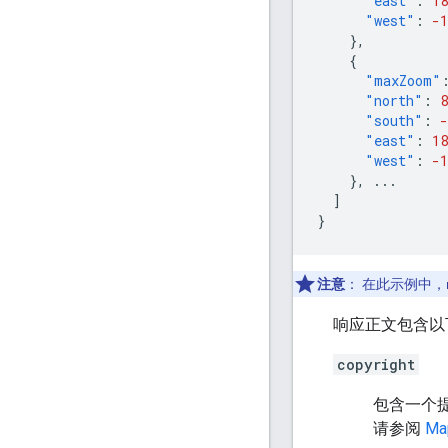
"east"
:
18
"west"
:
-1
},
{
"maxZoom"
"north"
:
8
"south"
:
-
"east"
:
18
"west"
:
-1
},
...
]
}
注意
：
在此示例中，
响应正文包含以
copyright
包含一个
请参阅
Ma