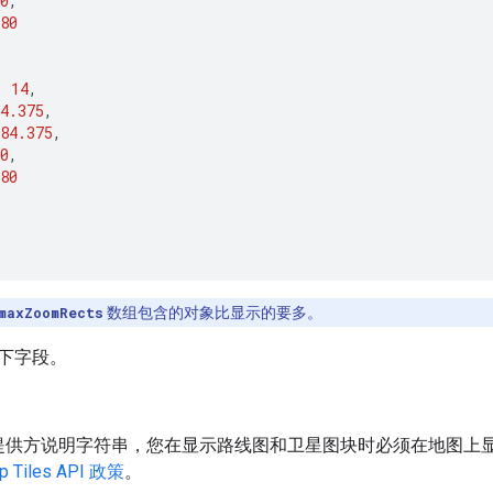
0
,
80
:
14
,
4.375
,
84.375
,
0
,
80
maxZoomRects
数组包含的对象比显示的要多。
下字段。
提供方说明字符串，您在显示路线图和卫星图块时必须在地图上
p Tiles API 政策
。