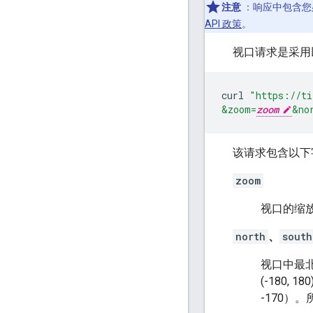
注意
：响应中包含您
API 政策
。
视口请求是采用以下
curl
"https://ti
&zoom=
zoom
&no
该请求包含以下
zoom
视口的缩
north
、
south
视口中最北
(-180
-170）