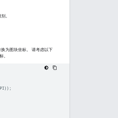
级别。
换为图块坐标。 请考虑以下
标。
PI
));