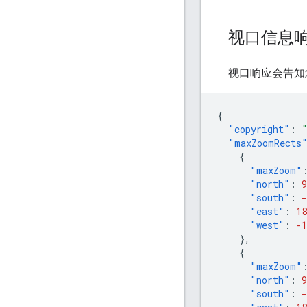
视口信息
视口响应会告知
{
"copyright"
:
"maxZoomRects
{
"maxZoom"
"north"
:
9
"south"
:
-
"east"
:
18
"west"
:
-1
},
{
"maxZoom"
"north"
:
9
"south"
:
-