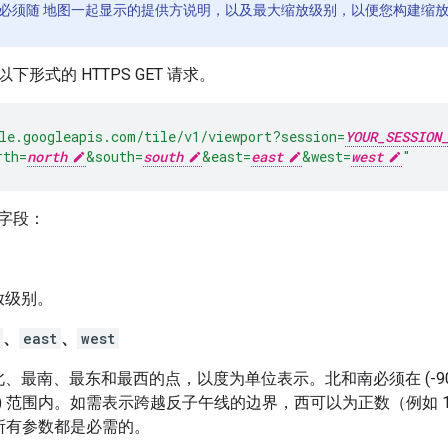
必须随 地图一起显示的提供方说明，以及最大缩放级别，以便您构建缩
形式的 HTTPS GET 请求。
le.googleapis.com/tile/v1/viewport
?session=
YOUR_SESSION
rth=
north
&south=
south
&east=
east
&west=
west
"
字段：
放级别。
、
east
、
west
、最南、最东和最西的点，以度为单位表示。北和南必须在 (-90,
, 180) 范围内。如需表示跨越反子午线的边界，西可以为正数（例如
。所有参数都是必需的。