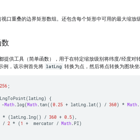
前视口重叠的边界矩形数组。还包含每个矩形中可用的最大缩放
函数
都提供工具（简单函数），用于在特定缩放级别将纬度/经度对转
t 代码示例，该示例首先将
latLng
转换为点，然后将点转换为图块坐
256
;
LngToPoint
(
latLng
)
{
-
Math
.
log
(
Math
.
tan
((
0.25
+
latLng
.
lat
()
/
360
)
*
Math
.
*
(
latLng
.
lng
()
/
360
+
0.5
),
/
2
*
(
1
+
mercator
/
Math
.
PI
)