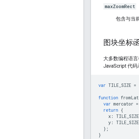
maxZoomRect
包含与当
图块坐标
大多数编程语言
JavaScrip
var
TILE_SIZE
=
function
fromLat
var
mercator
=
return
{
x
:
TILE_SIZE
y
:
TILE_SIZE
};
}