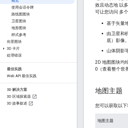
概览
效且动态地 以多种
使用会话令牌
可让您访问 多个
路线图图块
卫星图块
基于矢量地
地形图块
由卫星和
样式参考
底）影像
街景图块
3D 卡片
山体阴影
处理错误
2D 地图图块
0（查看整个世
最佳实践
Web API 最佳实践
地图主题
3D 解决方案
3D 区域探索器
3D 故事叙述
您可以获取以下
地图主题