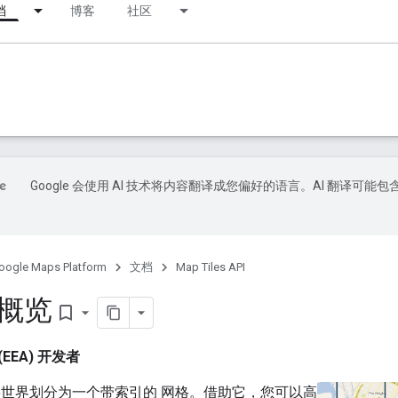
档
博客
社区
Google 会使用 AI 技术将内容翻译成您偏好的语言。AI 翻译可能包
oogle Maps Platform
文档
Map Tiles API
块概览
bookmark_border
EEA) 开发者
将世界划分为一个带索引的 网格。借助它，您可以高