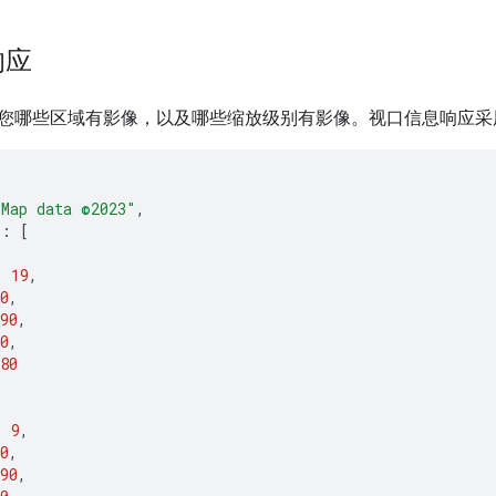
响应
您哪些区域有影像，以及哪些缩放级别有影像。视口信息响应采
"Map data ©2023"
,
"
:
[
:
19
,
0
,
90
,
0
,
80
:
9
,
0
,
90
,