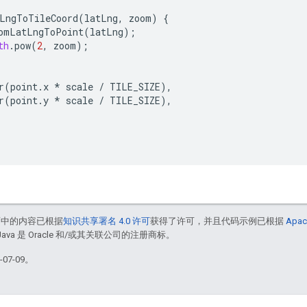
LngToTileCoord
(
latLng
,
zoom
)
{
omLatLngToPoint
(
latLng
);
th
.
pow
(
2
,
zoom
);
r
(
point
.
x
*
scale
/
TILE_SIZE
),
r
(
point
.
y
*
scale
/
TILE_SIZE
),
面中的内容已根据
知识共享署名 4.0 许可
获得了许可，并且代码示例已根据
Apac
Java 是 Oracle 和/或其关联公司的注册商标。
07-09。