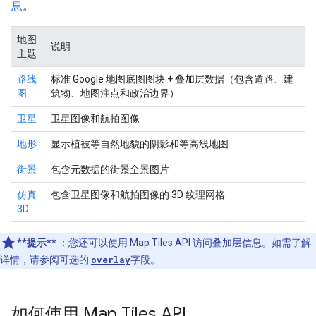
息
。
地图
说明
主题
路线
标准 Google 地图底图图块 + 叠加层数据（包含道路、建
图
筑物、地图注点和政治边界）
卫星
卫星图像和航拍图像
地形
显示植被等自然地貌的阴影和等高线地图
街景
包含元数据的街景全景图片
仿真
包含卫星图像和航拍图像的 3D 纹理网格
3D
**提示**
：您还可以使用 Map Tiles API 访问叠加层信息。如需了解
详情，请参阅可选的
overlay
字段。
如何使用 Map Tiles API