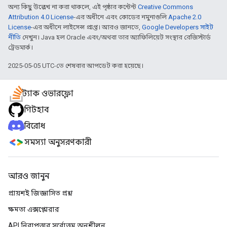
অন্য কিছু উল্লেখ না করা থাকলে, এই পৃষ্ঠার কন্টেন্ট
Creative Commons
Attribution 4.0 License
-এর অধীনে এবং কোডের নমুনাগুলি
Apache 2.0
License
-এর অধীনে লাইসেন্স প্রাপ্ত। আরও জানতে,
Google Developers সাইট
নীতি
দেখুন। Java হল Oracle এবং/অথবা তার অ্যাফিলিয়েট সংস্থার রেজিস্টার্ড
ট্রেডমার্ক।
2025-05-05 UTC-তে শেষবার আপডেট করা হয়েছে।
স্ট্যাক ওভারফ্লো
গিটহাব
বিরোধ
সমস্যা অনুসরণকারী
আরও জানুন
প্রায়শই জিজ্ঞাসিত প্রশ্ন
ক্ষমতা এক্সপ্লোরার
API নিরাপত্তার সর্বোত্তম অনুশীলন