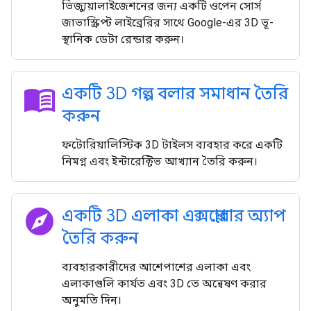
ভিজ্যুয়ালাইজেশনের জন্য একটি ওপেন সোর্স
জাভাস্ক্রিপ্ট লাইব্রেরির সাথে Google-এর 3D ভূ-
স্থানিক ডেটা রেন্ডার করুন।
menu_book
একটি 3D গল্প বলার সমাধান তৈরি
করুন
ফটোরিয়ালিস্টিক 3D টাইলস ব্যবহার করে একটি
নিমগ্ন এবং ইন্টারেক্টিভ আখ্যান তৈরি করুন।
explore
একটি 3D এলাকা এক্সপ্লোরার অ্যাপ
তৈরি করুন
ব্যবহারকারীদের আশেপাশের এলাকা এবং
এলাকাগুলি কার্যত এবং 3D তে অন্বেষণ করার
অনুমতি দিন।