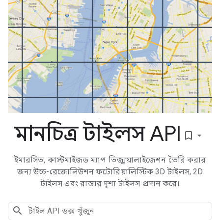
মানচিত্র টাইলস API
bookmark_border
ইমারসিভ, কাস্টমাইজড ম্যাপ ভিজ্যুয়ালাইজেশন তৈরি করার
জন্য উচ্চ-রেজোলিউশন ফটোরিয়ালিস্টিক 3D টাইলস, 2D
টাইলস এবং রাস্তার দৃশ্য টাইলস প্রদান করে।